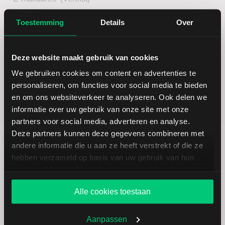
Toestemming
Details
Over
Coupon
Deze website maakt gebruik van cookies
We gebruiken cookies om content en advertenties te
personaliseren, om functies voor social media te bieden
Type rekening
(Vereist)
en om ons websiteverkeer te analyseren. Ook delen we
informatie over uw gebruik van onze site met onze
Enkele rekening
Gezamenlijke rekening
partners voor social media, adverteren en analyse.
Toestemming
Deze partners kunnen deze gegevens combineren met
andere informatie die u aan ze heeft verstrekt of die ze
Ik geef LYNX B.V. (“LYNX”) toestemming om mij
hebben verzameld op basis van uw gebruik van hun
per e-mail te benaderen met aanvullende
services. U gaat akkoord met onze cookies als u onze
informatie over haar diensten, evenementen of
website blijft gebruiken.
relevante aanbiedingen. U kunt uw toestemming te
Alle cookies toestaan
allen tijde intrekken door (onder meer) een e-mail
te sturen naar
marketing@lynx.be
.
Aanpassen