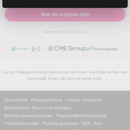
Naar de volgende stap
Aangesloten beurzen
Let op: beleggen brengt risico’s met zich mee. Uw totale verlies kan
aanzienlijk hoger zijn dan uw totale inleg.
Documenten
Privacyverklaring
Cookies
Disclaimer
Bescherming
Risico’s van beleggen
Beveiligingsaanbevelingen
Toegankelijkheidsverklaring
Feedbackformulier
Phishing awareness
IBKR
Pers