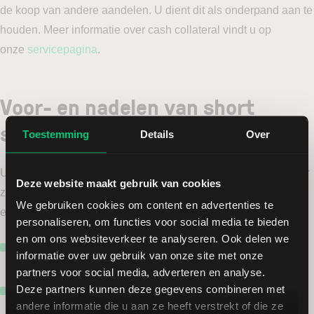
de koop van andere aandelen. U dient dit als onderpand aan te
houden. Meer informatie over cash collateral vindt u op
onze
servicepagina
.
Voor- en nadelen van short
selling
Toestemming
Details
Over
Uiteraard kent short selling zowel voor- als nadelen. Hieronder
Deze website maakt gebruik van cookies
zetten we de belangrijkste aspecten van short gaan voor u op
We gebruiken cookies om content en advertenties te
een rij.
personaliseren, om functies voor social media te bieden
en om ons websiteverkeer te analyseren. Ook delen we
Flexibiliteit:
ook bij dalende koersen kunt u rendement
informatie over uw gebruik van onze site met onze
behalen.
partners voor social media, adverteren en analyse.
Deze partners kunnen deze gegevens combineren met
Hedging
:
u kunt uw financiële risico’s geheel of
andere informatie die u aan ze heeft verstrekt of die ze
gedeeltelijk afdekken. Door shortposities tegenover uw