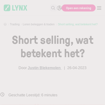
Skip to main content
Open een rekening
Zoek naar informatie
Trading
Leren beleggen & traden
Short selling, wat betekent het?
Short selling, wat
betekent het?
Door
Justin Blekemolen
26-04-2023
Geschatte Leestijd:
6
minutes