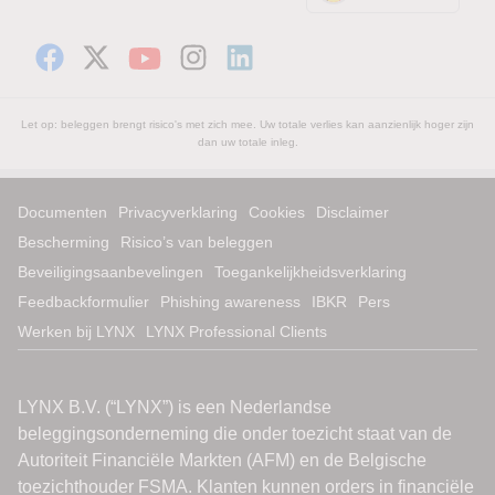
Let op: beleggen brengt risico's met zich mee. Uw totale verlies kan aanzienlijk hoger zijn
dan uw totale inleg.
Documenten
Privacyverklaring
Cookies
Disclaimer
Bescherming
Risico’s van beleggen
Beveiligingsaanbevelingen
Toegankelijkheidsverklaring
Feedbackformulier
Phishing awareness
IBKR
Pers
Werken bij LYNX
LYNX Professional Clients