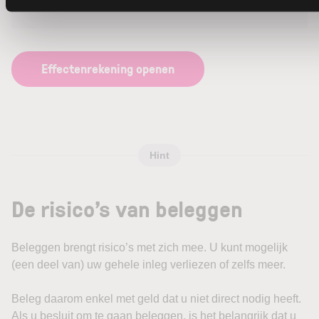
een tarief op maat.
Effectenrekening openen
Hint
De risico’s van beleggen
Beleggen brengt risico’s met zich mee. U kunt mogelijk
(een deel van) uw gehele inleg verliezen of zelfs meer.
Beleg daarom enkel met geld dat u niet direct nodig heeft.
Als u besluit om te gaan beleggen, is het belangrijk dat u