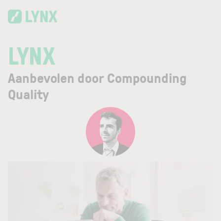
Skip to main content
LYNX
Aanbevolen door Compounding
Quality