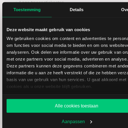
Lage transactiekosten
Toestemming
Details
Ov
Opties vanaf € 1,75 aandelen vanaf € 6,00
Gratis dividenduitkering
Deze website maakt gebruik van cookies
Telefonische orderondersteuning
We gebruiken cookies om content en advertenties te persona
om functies voor social media te bieden en om ons websitev
Volumekorting voor actieve handelaren*
analyseren. Ook delen we informatie over uw gebruik van on
Service, educatie & inspiratie
met onze partners voor social media, adverteren en analyse.
Deze partners kunnen deze gegevens combineren met ande
Persoonlijke & vakkundige service
informatie die u aan ze heeft verstrekt of die ze hebben ver
basis van uw gebruik van hun services. U gaat akkoord met
Uitgebreid Service Center
cookies als u onze website blijft gebruiken.
Informatief Beurs & Kennisportaal
Masterclasses & deskundige analyses
Alle cookies toestaan
Nieuwsbrieven van internationale experts
Aanpassen
* Neem contact op met
klantendesk@lynx.be
voor