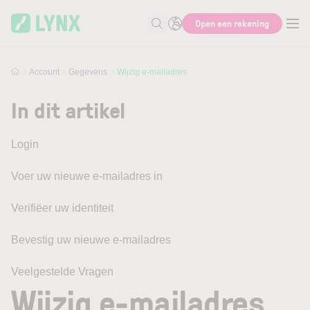
Skip to main content
Open een rekening
Zoek naar informatie
Account
Gegevens
Wijzig e-mailadres
In dit artikel
Login
Voer uw nieuwe e-mailadres in
Verifiëer uw identiteit
Bevestig uw nieuwe e-mailadres
Veelgestelde Vragen
Wijzig e-mailadres