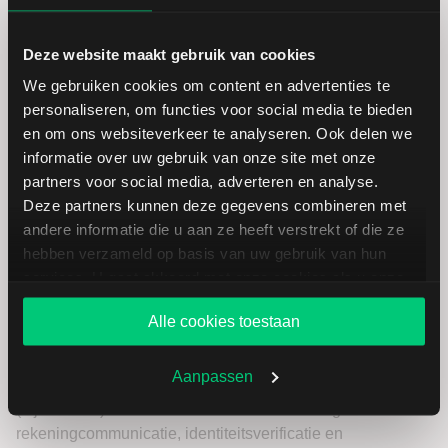
verifiëren via de gekozen tweestapsverificatiemethode.
Deze website maakt gebruik van cookies
Dit proces beschermt tegen ongeautoriseerde wijzigingen
We gebruiken cookies om content en advertenties te
in uw contactgegevens.
personaliseren, om functies voor social media te bieden
en om ons websiteverkeer te analyseren. Ook delen we
Bevestig uw nieuwe e-
informatie over uw gebruik van onze site met onze
mailadres
partners voor social media, adverteren en analyse.
Deze partners kunnen deze gegevens combineren met
andere informatie die u aan ze heeft verstrekt of die ze
Een bevestigingsnummer wordt naar uw nieuwe e-
hebben verzameld op basis van uw gebruik van hun
mailadres gestuurd. Voer het bevestigingsnummer in en
services. U gaat akkoord met onze cookies als u onze
klik op
Continue
. Zodra het proces is voltooid, klik op
OK
.
website blijft gebruiken.
Alle cookies toestaan
Uw persoonsgegevens, waaronder uw e-mailadres,
worden verwerkt en opgeslagen in overeenstemming met
Aanpassen
de toepasselijke wetgeving inzake gegevensbescherming
(bijv. GDPR). De informatie wordt uitsluitend gebruikt voor
rekeningcommunicatie, identiteitsverificatie en