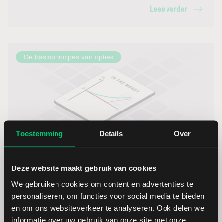
Lees verder
De basisprincipes van opties
Toestemming
Details
Over
In-the-money opties: hoe werken ze en wanneer
Deze website maakt gebruik van cookies
gebruikt u ze?
We gebruiken cookies om content en advertenties te
personaliseren, om functies voor social media te bieden
11-04-2023 – Justin Blekemolen
en om ons websiteverkeer te analyseren. Ook delen we
Bij in-the-money opties ligt de marktprijs van de
informatie over uw gebruik van onze site met onze