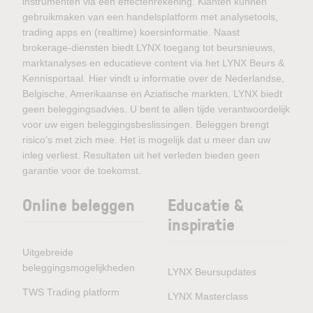
instrumenten via één effectenrekening. Klanten kunnen
gebruikmaken van een handelsplatform met analysetools,
trading apps en (realtime) koersinformatie. Naast
brokerage-diensten biedt LYNX toegang tot beursnieuws,
marktanalyses en educatieve content via het LYNX Beurs &
Kennisportaal. Hier vindt u informatie over de Nederlandse,
Belgische, Amerikaanse en Aziatische markten. LYNX biedt
geen beleggingsadvies. U bent te allen tijde verantwoordelijk
voor uw eigen beleggingsbeslissingen. Beleggen brengt
risico’s met zich mee. Het is mogelijk dat u meer dan uw
inleg verliest. Resultaten uit het verleden bieden geen
garantie voor de toekomst.
Online beleggen
Educatie &
inspiratie
Uitgebreide
beleggingsmogelijkheden
LYNX Beursupdates
TWS Trading platform
LYNX Masterclass