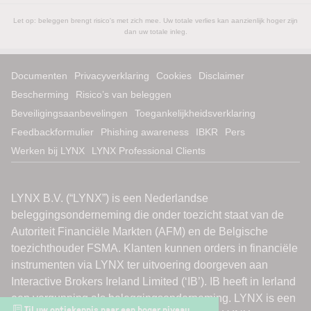
Let op: beleggen brengt risico's met zich mee. Uw totale verlies kan aanzienlijk hoger zijn
dan uw totale inleg.
Documenten
Privacyverklaring
Cookies
Disclaimer
Bescherming
Risico’s van beleggen
Beveiligingsaanbevelingen
Toegankelijkheidsverklaring
Feedbackformulier
Phishing awareness
IBKR
Pers
Werken bij LYNX
LYNX Professional Clients
Til uw optiekennis naar een hoger niveau