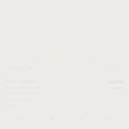
Indices
Valuta
Nasdaq 100
—
—
—
Dow Jones
points
ISIN:
US2605661048
points
Tickercode:
INDU
Periode:
1 dag
Beurzen:
—
1 D
1 W
1 M
6 M