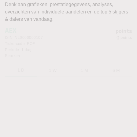
Denk aan grafieken, prestatiegegevens, analyses,
overzichten van individuele aandelen en de top 5 stijgers
& dalers van vandaag.
AEX
points
ISIN:
NL0000000107
points
Tickercode:
EOE
Periode:
1 dag
Beurzen:
—
1 D
1 W
1 M
6 M