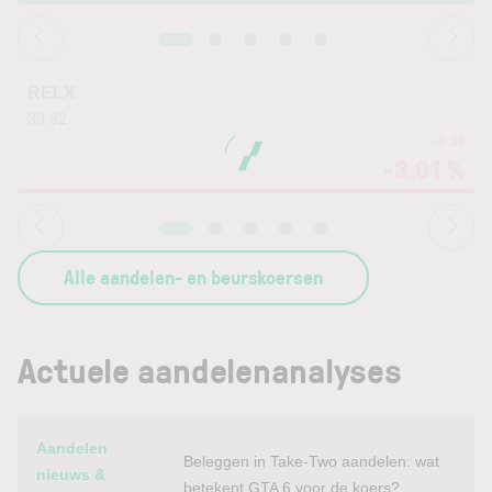
RELX
30.92
-0.96
-3.01 %
Alle aandelen- en beurskoersen
Actuele aandelenanalyses
Category
Titel
Aandelen
Beleggen in Take-Two aandelen: wat
nieuws &
betekent GTA 6 voor de koers?