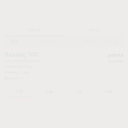
Indices
Valuta
AEX
—
—
—
Nasdaq 100
points
ISIN:
US6311011026
points
Tickercode:
NDX
Periode:
1 dag
Beurzen:
—
1 D
1 W
1 M
6 M