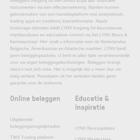
beleggers toegang tot een breed scala aan financiële
instrumenten via één effectenrekening. Klanten kunnen
gebruikmaken van een handelsplatform met analysetools,
trading apps en (realtime) koersinformatie. Naast
brokerage-diensten biedt LYNX toegang tot beursnieuws,
marktanalyses en educatieve content via het LYNX Beurs &
Kennisportaal. Hier vindt u informatie over de Nederlandse,
Belgische, Amerikaanse en Aziatische markten. LYNX biedt
geen beleggingsadvies. U bent te allen tijde verantwoordelijk
voor uw eigen beleggingsbeslissingen. Beleggen brengt
risico’s met zich mee. Het is mogelijk dat u meer dan uw
inleg verliest. Resultaten uit het verleden bieden geen
garantie voor de toekomst.
Online beleggen
Educatie &
inspiratie
Uitgebreide
beleggingsmogelijkheden
LYNX Beursupdates
TWS Trading platform
LYNX Masterclass