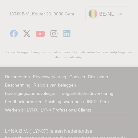
LYNX B.V., Kouter 26, 9000 Gent
BE-NL
Let op: beleggen brengt risico's met zich mee. Uw totale verlies kan aanzienlijk hoger zijn
dan uw totale inleg.
Documenten
Privacyverklaring
Cookies
Disclaimer
Bescherming
Risico’s van beleggen
Beveiligingsaanbevelingen
Toegankelijkheidsverklaring
Feedbackformulier
Phishing awareness
IBKR
Pers
Werken bij LYNX
LYNX Professional Clients