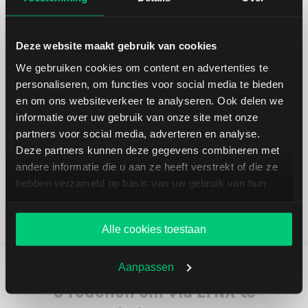
handelen in aandelen die recent op de beurs zijn
genoteerd – zodra deze beschikbaar zijn op de
secundaire markt.
Deze website maakt gebruik van cookies
Met een transparante tariefstructuur en een
We gebruiken cookies om content en advertenties te
professioneel handelsplatform biedt LYNX u toegang tot
personaliseren, om functies voor social media te bieden
wereldwijde markten, ondersteund door marktinformatie
en om ons websiteverkeer te analyseren. Ook delen we
en educatieve content.
informatie over uw gebruik van onze site met onze
partners voor social media, adverteren en analyse.
Deze partners kunnen deze gegevens combineren met
Open nu een effectenrekening
andere informatie die u aan ze heeft verstrekt of die ze
hebben verzameld op basis van uw gebruik van hun
services. U gaat akkoord met onze cookies als u onze
website blijft gebruiken.
Alle cookies toestaan
Aanpassen
5 redenen om via LYNX te