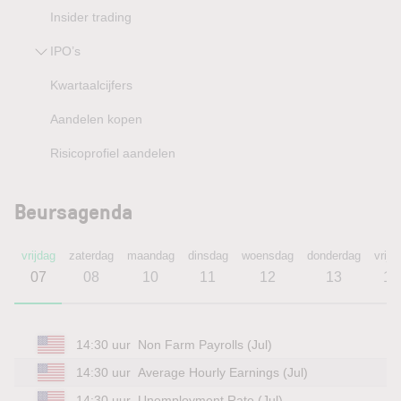
Insider trading
IPO’s
Kwartaalcijfers
Aandelen kopen
Risicoprofiel aandelen
Beursagenda
vrijdag
zaterdag
maandag
dinsdag
woensdag
donderdag
vrijd
07
08
10
11
12
13
14
14:30 uur
Non Farm Payrolls (Jul)
14:30 uur
Average Hourly Earnings (Jul)
14:30 uur
Unemployment Rate (Jul)