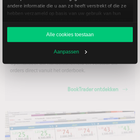
andere informatie die u aan ze heeft verstrekt of die ze
hebben verzameld op basis van uw gebruik van hun
services. U gaat akkoord met onze cookies als u onze
website blijft gebruiken.
Alle cookies toestaan
BookTrader
Aanpassen
Optimaliseer uw handelssnelheid en verstuur uw
orders direct vanuit het orderboek.
BookTrader ontdekken