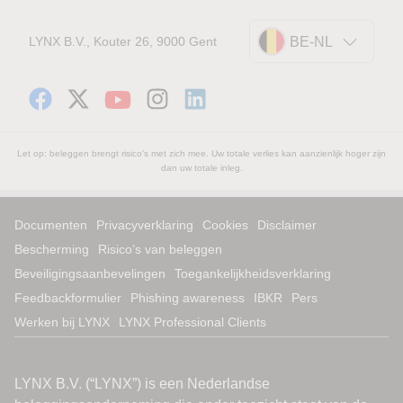
LYNX B.V., Kouter 26, 9000 Gent
BE-NL
Let op: beleggen brengt risico's met zich mee. Uw totale verlies kan aanzienlijk hoger zijn
dan uw totale inleg.
Documenten
Privacyverklaring
Cookies
Disclaimer
Bescherming
Risico’s van beleggen
Beveiligingsaanbevelingen
Toegankelijkheidsverklaring
Feedbackformulier
Phishing awareness
IBKR
Pers
Werken bij LYNX
LYNX Professional Clients