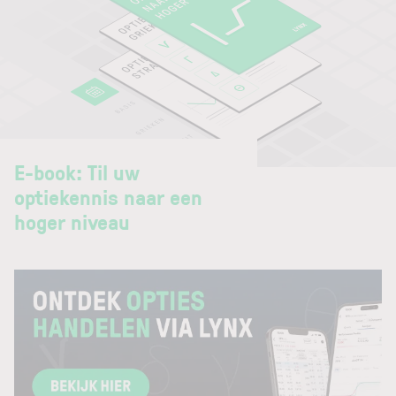
E-book: Til uw
optiekennis naar een
hoger niveau