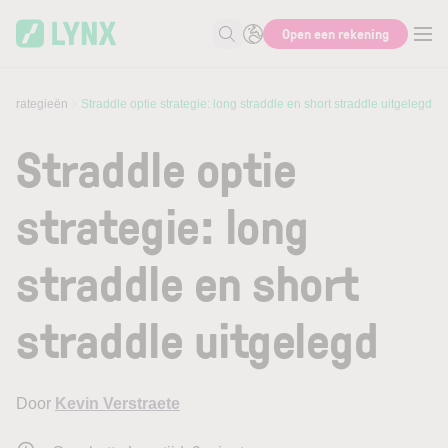
Skip to main content
Open een rekening
Zoek naar informatie
estrategieën
Straddle optie strategie: long straddle en short straddle uitgelegd
Straddle optie
strategie: long
straddle en short
straddle uitgelegd
Door
Kevin Verstraete