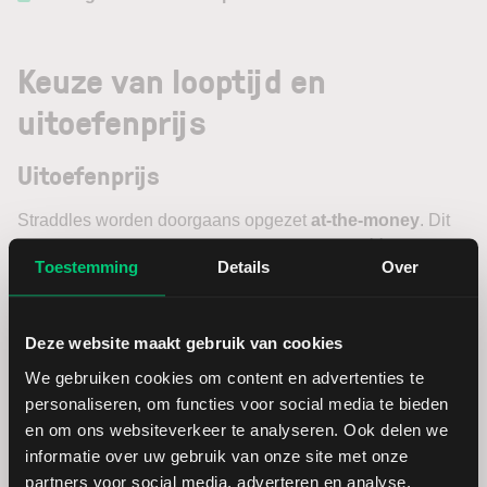
Keuze van looptijd en
uitoefenprijs
Uitoefenprijs
Straddles worden doorgaans opgezet
at-the-money
. Dit
vergroot de kans dat bij beweging ten minste één van de
Toestemming
Details
Over
opties
intrinsieke waarde
ontwikkelt. Voor short straddles
is het belangrijk dat uitoefenprijzen goed worden
afgestemd op de verwachte bandbreedte.
Deze website maakt gebruik van cookies
We gebruiken cookies om content en advertenties te
Looptijd
personaliseren, om functies voor social media te bieden
en om ons websiteverkeer te analyseren. Ook delen we
Kortlopende opties
hebben een hogere theta (meer
informatie over uw gebruik van onze site met onze
tijdsverval) en hogere gamma (snellere koersreactie).
partners voor social media, adverteren en analyse.