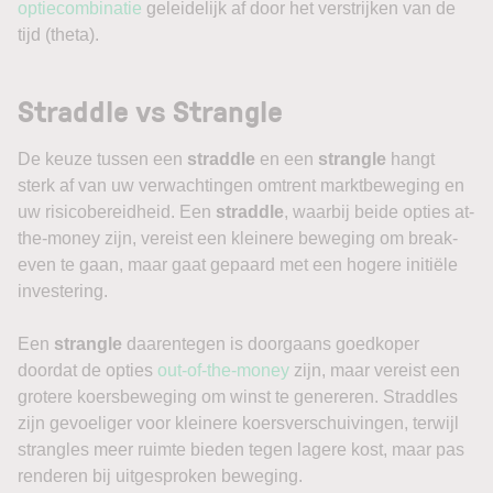
optiecombinatie
geleidelijk af door het verstrijken van de
tijd (theta).
Straddle vs Strangle
De keuze tussen een
straddle
en een
strangle
hangt
sterk af van uw verwachtingen omtrent marktbeweging en
uw risicobereidheid. Een
straddle
, waarbij beide opties at-
the-money zijn, vereist een kleinere beweging om break-
even te gaan, maar gaat gepaard met een hogere initiële
investering.
Een
strangle
daarentegen is doorgaans goedkoper
doordat de opties
out-of-the-money
zijn, maar vereist een
grotere koersbeweging om winst te genereren. Straddles
zijn gevoeliger voor kleinere koersverschuivingen, terwijl
strangles meer ruimte bieden tegen lagere kost, maar pas
renderen bij uitgesproken beweging.