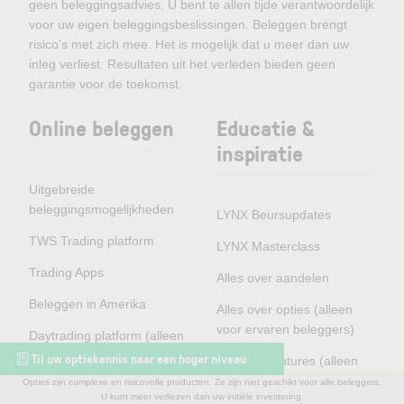
geen beleggingsadvies. U bent te allen tijde verantwoordelijk
voor uw eigen beleggingsbeslissingen. Beleggen brengt
risico’s met zich mee. Het is mogelijk dat u meer dan uw
inleg verliest. Resultaten uit het verleden bieden geen
garantie voor de toekomst.
Online beleggen
Educatie &
inspiratie
Uitgebreide
beleggingsmogelijkheden
LYNX Beursupdates
TWS Trading platform
LYNX Masterclass
Trading Apps
Alles over aandelen
Beleggen in Amerika
Alles over opties (alleen
voor ervaren beleggers)
Daytrading platform (alleen
voor ervaren beleggers)
Til uw optiekennis naar een hoger niveau
Alles over futures (alleen
voor ervaren beleggers)
Opties zijn complexe en risicovolle producten. Ze zijn niet geschikt voor alle beleggers.
Professional Clients
U kunt meer verliezen dan uw initiële investering.
Wat is de straddle optiestrategie?
Keuze van looptijd en uitoefenprijs