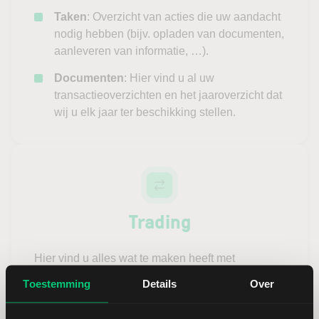
Taken
: Overzicht van acties die uw aandacht
nodig hebben (bijv. opladen van documenten,
aanleveren van informatie, …).
Documenten
: Hier vind u al uw
transactieoverzichten en het jaaroverzicht dat
wij u elk jaar ter beschikking stellen.
Trading
Hier vind u alles wat te maken heeft met
handelen en het gebruik van uw platform:
Toestemming
Details
Over
Rekening
: Bekijk uw rekeninggegevens