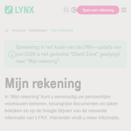
Skip to main content
Open een rekening
Zoek naar informatie
Account
Instellingen
Mijn rekening
Opmerking: In het kader van de LYNX+-update van
juni 2026 is het gedeelte “Client Zone” gewijzigd
naar “Mijn rekening”.
Mijn rekening
In ‘Mijn rekening’ kunt u eenvoudig uw persoonlijke
voorkeuren beheren, belangrijke documenten en taken
bekijken en op de hoogte blijven van de nieuwste
informatie van LYNX. Hieronder vindt u meer informatie.