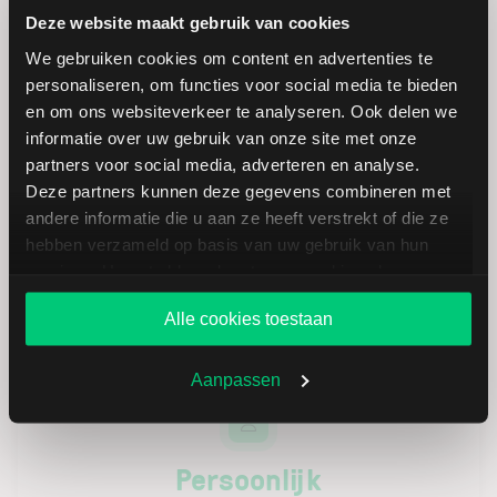
zoals uw rekeningnummer (U-nummer),
Deze website maakt gebruik van cookies
rekeningtype, MiFID categorie, basisvaluta en
We gebruiken cookies om content en advertenties te
meer.
personaliseren, om functies voor social media te bieden
LYNX+ instellingen
: Voorkeuren en
en om ons websiteverkeer te analyseren. Ook delen we
instellingen met betrekking tot de LYNX+
informatie over uw gebruik van onze site met onze
handelsomgeving.
partners voor social media, adverteren en analyse.
Deze partners kunnen deze gegevens combineren met
Kennistoetsen
:
Hier vindt u een overzicht
andere informatie die u aan ze heeft verstrekt of die ze
van uw handelspermissies en kennistoetsen.
hebben verzameld op basis van uw gebruik van hun
Deze kunnen u ter beschikking worden
services. U gaat akkoord met onze cookies als u onze
gesteld nadat u contact heeft opgenomen met
website blijft gebruiken.
de servicedesk
.
Alle cookies toestaan
Aanpassen
Persoonlijk