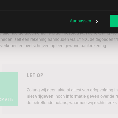
l de notaris en Interactive Brokers, wordt een voorstel van ver
orgen van identiteitsgegevens
(Identiteitskaart, bankgegeven
Aanpassen
ige documenten door alle erfgenamen.
 alle nodige documenten werden bezorgd kan de rekening worden
kheden: zelf een rekening aanhouden via LYNX, de tegoeden tra
s verkopen en overschrijven op een gewone bankrekening.
LET OP
Zolang wij geen akte of attest van erfopvolging 
niet vrijgeven
, noch
informatie geven
over de r
RMATIE
de betreffende notaris, waarmee wij rechtstreeks 