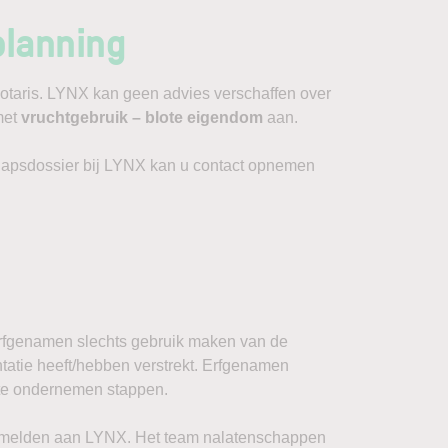
planning
w notaris. LYNX kan geen advies verschaffen over
met
vruchtgebruik – blote eigendom
aan.
chapsdossier bij LYNX kan u contact opnemen
erfgenamen slechts gebruik maken van de
tatie heeft/hebben verstrekt. Erfgenamen
 te ondernemen stappen.
 te melden aan LYNX. Het team nalatenschappen