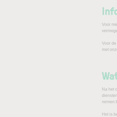
Inf
Voor mee
vermoge
Voor de
met onz
Wat
Na het 
dienste
nemen b
Het is 