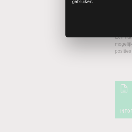
gebruiken.
eventuee
Bez
nod
Eénmaal
mogelij
positie
INFO