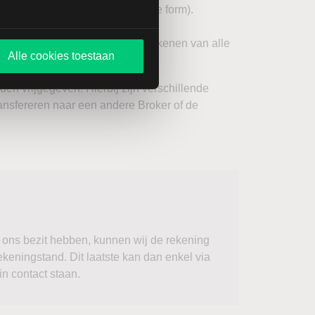
deling opgemaakt (Probate Estate form).
s, …) van alle erfgenamen en tekenen van alle
Alle cookies toestaan
 vrijgegeven. Hierbij zijn verschillende
nsfereren naar een andere Broker of de
in ons bezit hebben, kunnen wij de rekening
ekeningstand. Dit laatste kan dan enkel via
in contact staan.