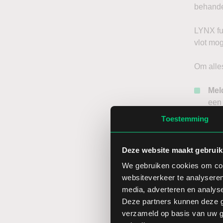
behande
LYNX fu
vlot mog
Om alles
Mel
een 
reke
Toestemming
dien
rek
Deze website maakt gebruik
Bez
We gebruiken cookies om cont
een 
websiteverkeer te analyseren
Rec
media, adverteren en analys
Deze partners kunnen deze g
Eenmaal 
verzameld op basis van uw ge
erfgena