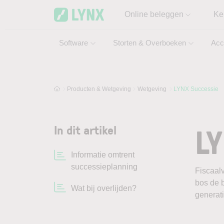
Skip to main content
Online beleggen
Ke
Software
Storten & Overboeken
Acc
Producten & Wetgeving
Wetgeving
LYNX Successie
LY
In dit artikel
Informatie omtrent
successieplanning
Fiscaalv
bos de b
Wat bij overlijden?
generat