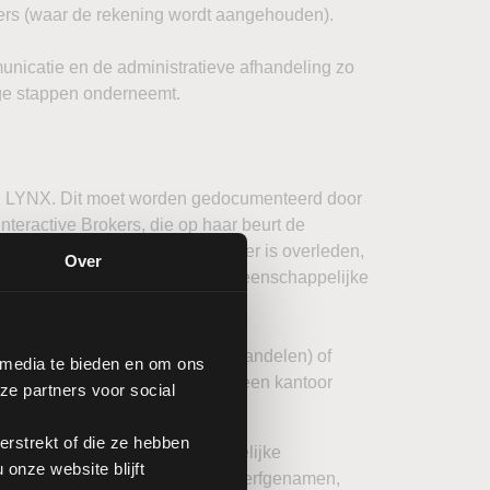
kers (waar de rekening wordt aangehouden).
unicatie en de administratieve afhandeling zo
dige stappen onderneemt.
 aan LYNX. Dit moet worden gedocumenteerd door
teractive Brokers, die op haar beurt de
t via LYNX en uw huwelijkspartner is overleden,
Over
. zowel voor individuele als gemeenschappelijke
ap met een notaris wenst af te handelen) of
 media te bieden en om ons
 te handelen – aan te vragen bij een kantoor
ze partners voor social
rstrekt of die ze hebben
hebben wij een zicht op de wettelijke
onze website blijft
ervan en in samenspraak met de erfgenamen,