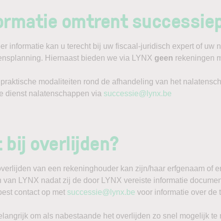
ormatie omtrent successie
r informatie kan u terecht bij uw fiscaal-juridisch expert of u
nsplanning. Hiernaast bieden we via LYNX
geen
rekeningen 
 praktische modaliteiten rond de afhandeling van het nalatens
e dienst nalatenschappen via
successie@lynx.be
 bij overlijden?
overlijden van een rekeninghouder kan zijn/haar erfgenaam of 
n van LYNX nadat zij de door LYNX vereiste informatie documen
est contact op met
successie@lynx.be
voor informatie over de
belangrijk om als nabestaande het overlijden zo snel mogelijk