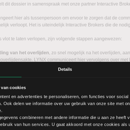
lt dit dossier in samenspraak met onze partner Interactive Bro
ngeert hier als tussenpersoon om ervoor te zorgen dat de comm
elijk verloopt. Het is uiteindelijk Interactive Brokers die de no
 vlot te laten verlopen, zijn volgende stappen aangewezen:
ding van het overlijden
, zo snel mogelijk na het overlijden,
overlijdensakte. LYNX communiceert hier vervolgens over met In
ning zal blokkeren. Ook indien u een individuele rekening heef
Details
t dit te worden aangegeven. De melding overlijden geldt m.a.w
eningen.
 van cookies
orgen van een akte van erfopvolging
(indien u de nalatensch
ent en advertenties te personaliseren, om functies voor social
attest van erfopvolging (indien u de nalatenschap zelf wenst af
. Ook delen we informatie over uw gebruik van onze site met on
htszekerheid).
e.
egevens combineren met andere informatie die u aan ze heeft ve
wij de akte of het attest van erfopvolging in ons bezit hebben, 
bruik van hun services. U gaat akkoord met onze cookies als u 
men en een mogelijke verdeling van de goederen. Op basis hi