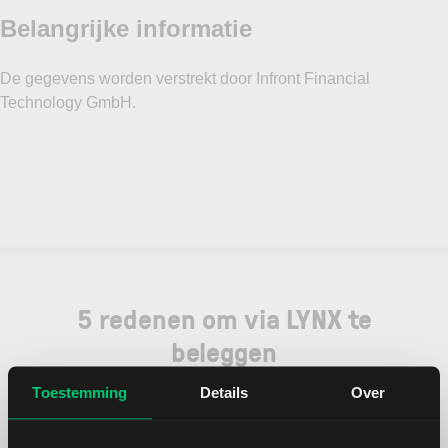
5 redenen om via LYNX te
beleggen
Toestemming
Details
Over