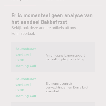
Er is momenteel geen analyse van
het aandeel Bakkafrost
Bekijk ook deze andere artikels uit ons
kennisportaal:
Category
Titel
Beursnieuws
vandaag |
Amerikaans banenrapport
bepaalt vrijdag de richting
LYNX
Morning Call
Beursnieuws
Siemens overtreft
vandaag |
verwachtingen en Burry luidt
LYNX
alarmbel
Morning Call