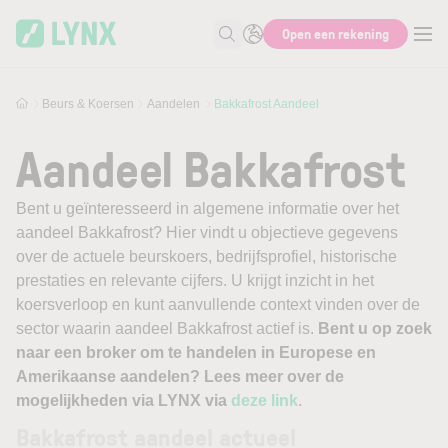
Skip to main content
Open een rekening
Zoek naar informatie
Beurs & Koersen
Aandelen
Bakkafrost Aandeel
Aandeel Bakkafrost
Bent u geïnteresseerd in algemene informatie over het
aandeel Bakkafrost? Hier vindt u objectieve gegevens
over de actuele beurskoers, bedrijfsprofiel, historische
prestaties en relevante cijfers. U krijgt inzicht in het
koersverloop en kunt aanvullende context vinden over de
sector waarin aandeel Bakkafrost actief is.
Bent u op zoek
naar een broker om te handelen in Europese en
Amerikaanse aandelen? Lees meer over de
mogelijkheden via LYNX via
deze link
.
Bakkafrost aandeel actueel