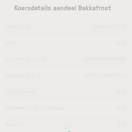
Koersdetails aandeel Bakkafrost
Datum | Tijd
06.08.26 | 17:51
Koers
41,06
Verandering in USD
0.039999999999999
Verandering in %
0.097513408093611
Openingkoers
41,68
Slotkoers vorige handelsdag
41,02
Beurzen
1,00