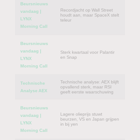
Beursnieuws
Recordjacht op Wall Street
vandaag |
houdt aan, maar SpaceX stelt
LYNX
teleur
Morning Call
Beursnieuws
vandaag |
Sterk kwartaal voor Palantir
en Snap
LYNX
Morning Call
Technische analyse: AEX blijft
Technische
opvallend sterk, maar RSI
Analyse AEX
geeft eerste waarschuwing
Beursnieuws
Lagere olieprijs stuwt
vandaag |
beurzen, VS en Japan grijpen
LYNX
in bij yen
Morning Call