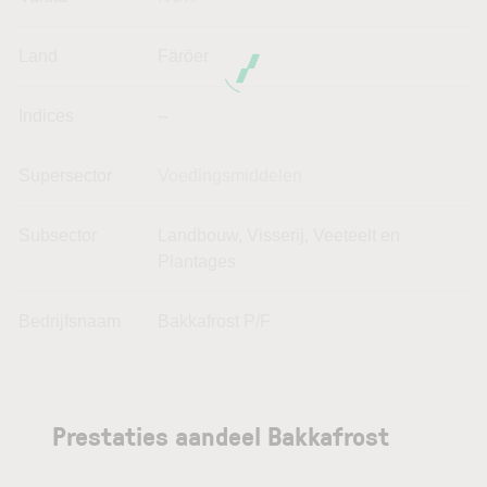
Land
Färöer
Indices
--
Supersector
Voedingsmiddelen
Subsector
Landbouw, Visserij, Veeteelt en
Plantages
Bedrijfsnaam
Bakkafrost P/F
Prestaties aandeel Bakkafrost