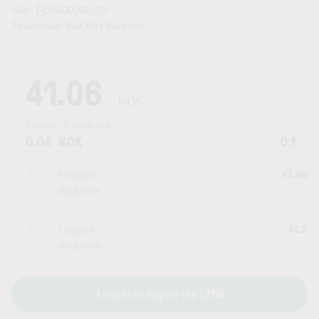
ISIN: FO0000000179
Tickercode: BAKKA | Beurzen:
—
Laatste koersupdate:
06.08.2026 17:51
uur
41.06
NOK
Periode:
6 maanden
0.04
NOK
0.1
Hoogste
41.68
dagkoers
Laagste
41.2
dagkoers
Aandelen kopen via LYNX