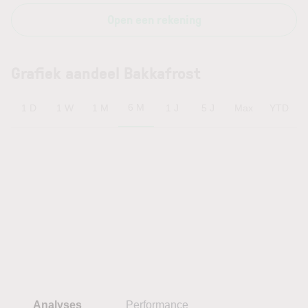
Open een rekening
Grafiek aandeel Bakkafrost
6 M
1 D
1 W
1 M
1 J
5 J
Max
YTD
Analyses
Performance