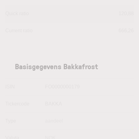
Quick ratio
120,88
Current ratio
666,26
Basisgegevens Bakkafrost
ISIN
FO0000000179
Tickercode
BAKKA
Type
aandeel
Valuta
NOK