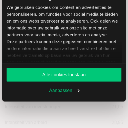
We gebruiken cookies om content en advertenties te
personaliseren, om functies voor social media te bieden
Bakkafrost: fundamentele cijfers
en om ons websiteverkeer te analyseren. Ook delen we
in NOK
informatie over uw gebruik van onze site met onze
partners voor social media, adverteren en analyse.
Deze partners kunnen deze gegevens combineren met
Dividendrendement
--
andere informatie die u aan ze heeft verstrekt of die ze
hebben verzameld op basis van uw gebruik van hun
Omzet ratio
7,57
services. U gaat akkoord met onze cookies als u onze
website blijft gebruiken.
Alle cookies toestaan
Omzet per aandeel
118,18
Aanpassen
Cashflow per aandeel
18,19
Intensiteit van investeringen
71,05
Intensiteit van arbeid
28,95