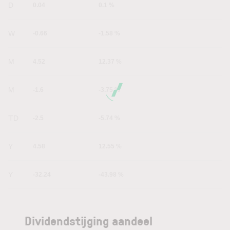
1D
0.04
0.1 %
1W
-0.66
-1.58 %
1M
4.52
12.37 %
6M
-1.6
-3.75 %
YTD
-2.5
-5.74 %
1Y
4.58
12.55 %
5Y
-32.24
-43.98 %
Dividendstijging aandeel