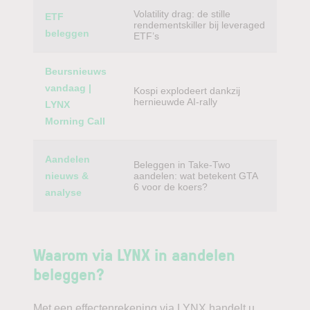
Volatility drag: de stille
ETF
rendementskiller bij leveraged
beleggen
ETF’s
Beursnieuws
vandaag |
Kospi explodeert dankzij
hernieuwde AI-rally
LYNX
Morning Call
Aandelen
Beleggen in Take-Two
nieuws &
aandelen: wat betekent GTA
6 voor de koers?
analyse
Waarom via LYNX in aandelen
beleggen?
Met een effectenrekening via LYNX handelt u