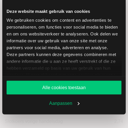
Deze website maakt gebruik van cookies
Koersdetails aandeel Ballard
We gebruiken cookies om content en advertenties te
Power
personaliseren, om functies voor social media te bieden
en om ons websiteverkeer te analyseren. Ook delen we
informatie over uw gebruik van onze site met onze
Datum | Tijd
05.08.26 | 21:59
partners voor social media, adverteren en analyse.
Deze partners kunnen deze gegevens combineren met
Koers
2,64
andere informatie die u aan ze heeft verstrekt of die ze
hebben verzameld op basis van uw gebruik van hun
Verandering in USD
-0.1
services. U gaat akkoord met onze cookies als u onze
website blijft gebruiken.
Alle cookies toestaan
Verandering in %
-3.6496350364964
Aanpassen
Openingkoers
2,72
Slotkoers vorige handelsdag
2,74