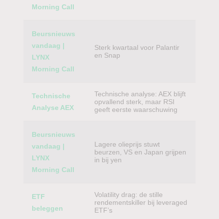
Morning Call
Beursnieuws
vandaag |
Sterk kwartaal voor Palantir
en Snap
LYNX
Morning Call
Technische analyse: AEX blijft
Technische
opvallend sterk, maar RSI
Analyse AEX
geeft eerste waarschuwing
Beursnieuws
Lagere olieprijs stuwt
vandaag |
beurzen, VS en Japan grijpen
LYNX
in bij yen
Morning Call
Volatility drag: de stille
ETF
rendementskiller bij leveraged
beleggen
ETF’s