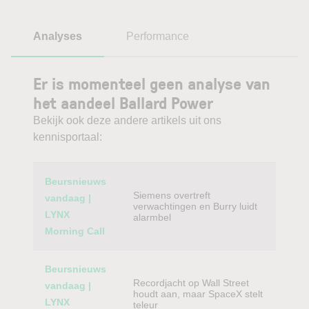
Analyses
Performance
Er is momenteel geen analyse van
het aandeel Ballard Power
Bekijk ook deze andere artikels uit ons
kennisportaal:
Category
Titel
Beursnieuws
Siemens overtreft
vandaag |
verwachtingen en Burry luidt
LYNX
alarmbel
Morning Call
Beursnieuws
Recordjacht op Wall Street
vandaag |
houdt aan, maar SpaceX stelt
LYNX
teleur