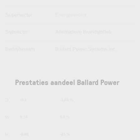
Supersector
Energiesector
Subsector
Alternatieve Brandstoffen
Bedrijfsnaam
Ballard Power Systems Inc.
Prestaties aandeel Ballard Power
1D
-0.1
-3.65 %
1W
0.14
5.6 %
1M
-0.88
-25 %