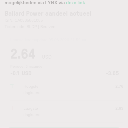
mogelijkheden via LYNX via
deze link
.
Ballard Power aandeel actueel
ISIN: CA0585861085
Tickercode: BLDP | Beurzen:
—
Laatste koersupdate:
05.08.2026 21:59
uur
2.64
USD
Periode:
6 maanden
-0.1
USD
-3.65
Hoogste
2.76
dagkoers
Laagste
2.63
dagkoers