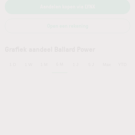
Aandelen kopen via LYNX
Open een rekening
Grafiek aandeel Ballard Power
6 M
1 D
1 W
1 M
1 J
5 J
Max
YTD