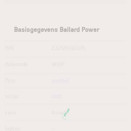
Basisgegevens Ballard Power
ISIN
CA0585861085
Tickercode
BLDP
Type
aandeel
Valuta
USD
Land
Kanada
Indices
--