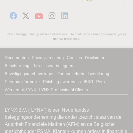
Let op: beleggen brengt risico's met zich mee. Uw totale verlies kan aanzienlijk hoger zijn
dan uw totale inleg.
Documenten
Privacyverklaring
Cookies
Disclaimer
Bescherming
Risico’s van beleggen
Beveiligingsaanbevelingen
Toegankelijkheidsverklaring
Feedbackformulier
Phishing awareness
IBKR
Pers
Werken bij LYNX
LYNX Professional Clients