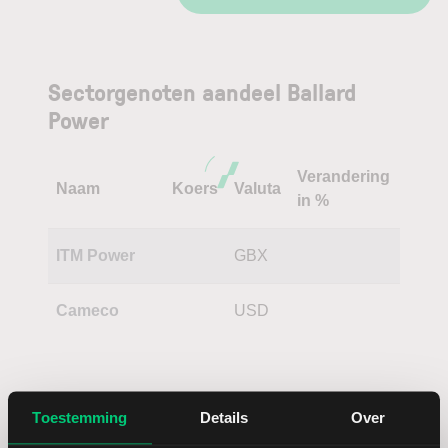
Sectorgenoten aandeel Ballard
Power
Verandering
Naam
Koers
Valuta
in %
ITM Power
GBX
Cameco
USD
Toestemming
Details
Over