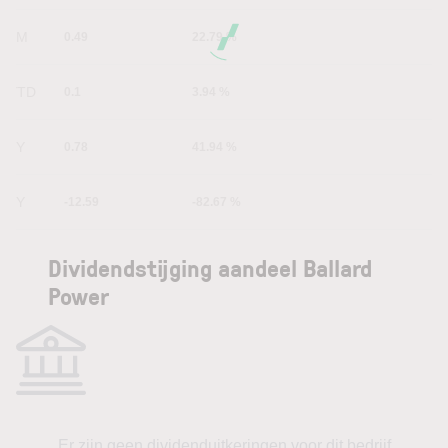
6M
0.49
22.79 %
YTD
0.1
3.94 %
1Y
0.78
41.94 %
5Y
-12.59
-82.67 %
Dividendstijging aandeel Ballard
Power
Er zijn geen dividenduitkeringen voor dit bedrijf