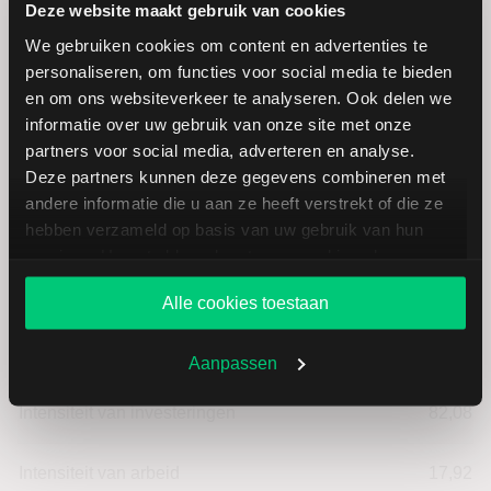
Deze website maakt gebruik van cookies
We gebruiken cookies om content en advertenties te
Church & Dwight: fundamentele
personaliseren, om functies voor social media te bieden
cijfers in USD
en om ons websiteverkeer te analyseren. Ook delen we
informatie over uw gebruik van onze site met onze
partners voor social media, adverteren en analyse.
Dividendrendement
--
Deze partners kunnen deze gegevens combineren met
andere informatie die u aan ze heeft verstrekt of die ze
hebben verzameld op basis van uw gebruik van hun
Omzet ratio
11,88
services. U gaat akkoord met onze cookies als u onze
website blijft gebruiken.
Omzet per aandeel
25,56
Alle cookies toestaan
Cashflow per aandeel
5,01
Aanpassen
Intensiteit van investeringen
82,08
Intensiteit van arbeid
17,92