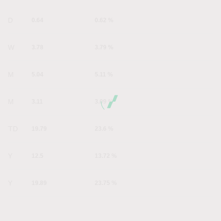
1D
0.64
0.62 %
1W
3.78
3.79 %
1M
5.04
5.11 %
6M
3.11
3.09 %
YTD
19.79
23.6 %
1Y
12.5
13.72 %
5Y
19.89
23.75 %