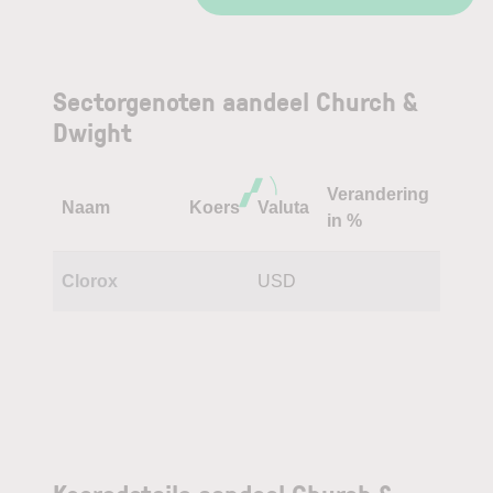
Sectorgenoten aandeel Church &
Dwight
Verandering
Naam
Koers
Valuta
in %
Clorox
USD