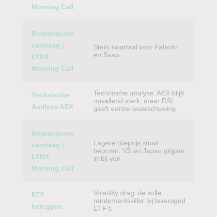
Morning Call
Beursnieuws
vandaag |
Sterk kwartaal voor Palantir
en Snap
LYNX
Morning Call
Technische analyse: AEX blijft
Technische
opvallend sterk, maar RSI
Analyse AEX
geeft eerste waarschuwing
Beursnieuws
Lagere olieprijs stuwt
vandaag |
beurzen, VS en Japan grijpen
LYNX
in bij yen
Morning Call
Volatility drag: de stille
ETF
rendementskiller bij leveraged
beleggen
ETF’s