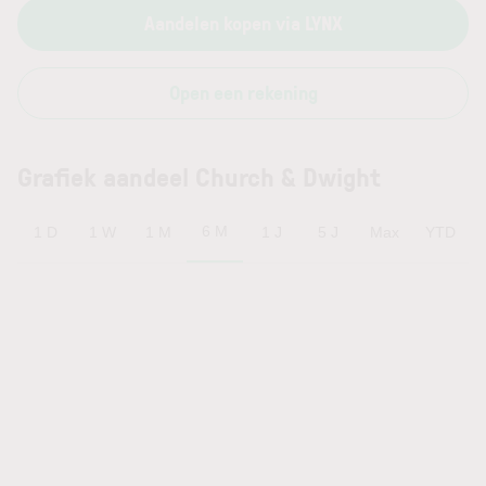
Aandelen kopen via LYNX
Open een rekening
Grafiek aandeel Church & Dwight
6 M
1 D
1 W
1 M
1 J
5 J
Max
YTD