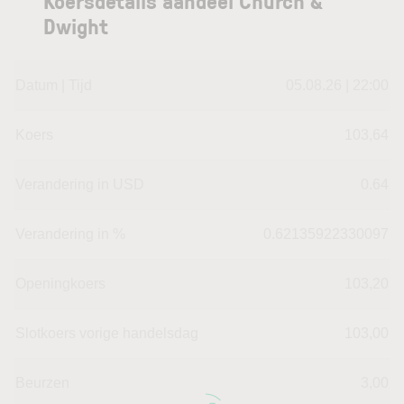
Koersdetails aandeel Church &
Dwight
Datum | Tijd
05.08.26 | 22:00
Koers
103,64
Verandering in USD
0.64
Verandering in %
0.62135922330097
Openingkoers
103,20
Slotkoers vorige handelsdag
103,00
Beurzen
3,00