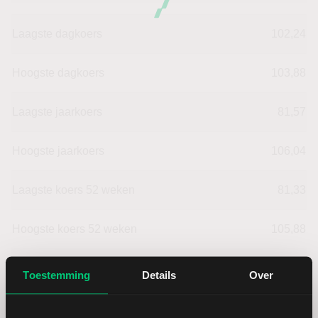
Laagste dagkoers
102,24
Hoogste dagkoers
103,88
Laagste jaarkoers
81,57
Hoogste jaarkoers
106,04
Laagste koers 52 weken
81,33
Hoogste koers 52 weken
105,88
Marktkapitalisatie (mld.)
24,43
Toestemming
Details
Over