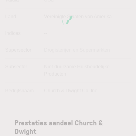
Land
Vereinigte Staaten von Amerika
Indices
--
Supersector
Drogisterijen en Supermarkten
Subsector
Niet-duurzame Huishoudelijke
Producten
Bedrijfsnaam
Church & Dwight Co. Inc.
Prestaties aandeel Church &
Dwight