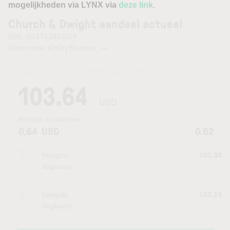
mogelijkheden via LYNX via
deze link
.
Church & Dwight aandeel actueel
ISIN: US1713401024
Tickercode: CHD | Beurzen:
—
Laatste koersupdate:
05.08.2026 22:00
uur
103.64
USD
Periode:
6 maanden
0.64
USD
0.62
Hoogste
103.88
dagkoers
Laagste
102.24
dagkoers