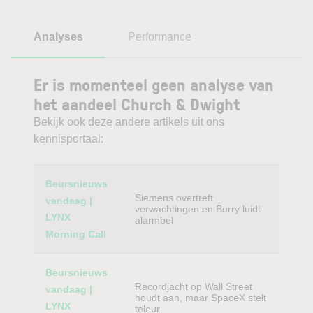
Analyses
Performance
Er is momenteel geen analyse van
het aandeel Church & Dwight
Bekijk ook deze andere artikels uit ons
kennisportaal:
Category
Titel
Beursnieuws
Siemens overtreft
vandaag |
verwachtingen en Burry luidt
LYNX
alarmbel
Morning Call
Beursnieuws
Recordjacht op Wall Street
vandaag |
houdt aan, maar SpaceX stelt
LYNX
teleur