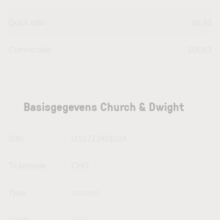
Quick ratio
66,93
Current ratio
106,63
Basisgegevens Church & Dwight
ISIN
US1713401024
Tickercode
CHD
Type
aandeel
Valuta
USD