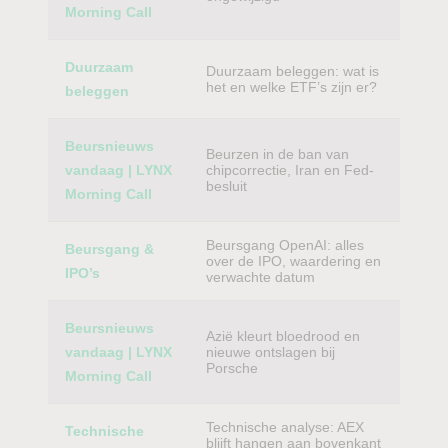
Morning Call
Duurzaam
Duurzaam beleggen: wat is
het en welke ETF’s zijn er?
beleggen
Beursnieuws
Beurzen in de ban van
vandaag | LYNX
chipcorrectie, Iran en Fed-
besluit
Morning Call
Beursgang OpenAI: alles
Beursgang &
over de IPO, waardering en
IPO’s
verwachte datum
Beursnieuws
Azië kleurt bloedrood en
vandaag | LYNX
nieuwe ontslagen bij
Porsche
Morning Call
Technische analyse: AEX
Technische
blijft hangen aan bovenkant