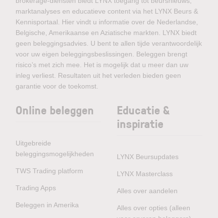
brokerage-diensten biedt LYNX toegang tot beursnieuws,
marktanalyses en educatieve content via het LYNX Beurs &
Kennisportaal. Hier vindt u informatie over de Nederlandse,
Belgische, Amerikaanse en Aziatische markten. LYNX biedt
geen beleggingsadvies. U bent te allen tijde verantwoordelijk
voor uw eigen beleggingsbeslissingen. Beleggen brengt
risico’s met zich mee. Het is mogelijk dat u meer dan uw
inleg verliest. Resultaten uit het verleden bieden geen
garantie voor de toekomst.
Online beleggen
Educatie &
inspiratie
Uitgebreide
beleggingsmogelijkheden
LYNX Beursupdates
TWS Trading platform
LYNX Masterclass
Trading Apps
Alles over aandelen
Beleggen in Amerika
Alles over opties (alleen