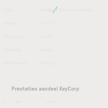
Land
Vereinigte Staaten von Amerika
Indices
S&P 500
Supersector
Banken
Subsector
Banken
Bedrijfsnaam
KeyCorp
Prestaties aandeel KeyCorp
1D
0.43
1.94 %