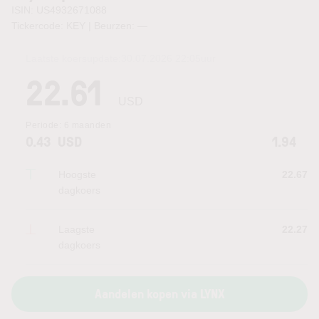
ISIN: US4932671088
Tickercode: KEY | Beurzen:
—
Laatste koersupdate:
30.07.2026 22:05
uur
22.61
USD
Periode:
6 maanden
0.43
USD
1.94
Hoogste
22.67
dagkoers
Laagste
22.27
dagkoers
Aandelen kopen via LYNX