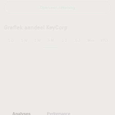
Open een rekening
Grafiek aandeel KeyCorp
6 M
1 D
1 W
1 M
1 J
5 J
Max
YTD
Analyses
Performance