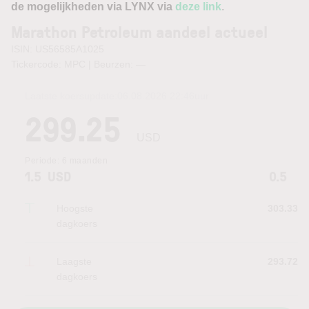
de mogelijkheden via LYNX via
deze link
.
Marathon Petroleum aandeel actueel
ISIN: US56585A1025
Tickercode: MPC | Beurzen:
—
Laatste koersupdate:
06.08.2026 22:46
uur
299.25
USD
Periode:
6 maanden
1.5
USD
0.5
Hoogste
303.33
dagkoers
Laagste
293.72
dagkoers