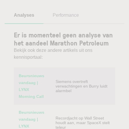
Analyses
Performance
Er is momenteel geen analyse van
het aandeel Marathon Petroleum
Bekijk ook deze andere artikels uit ons
kennisportaal:
Category
Titel
Beursnieuws
Siemens overtreft
vandaag |
verwachtingen en Burry luidt
LYNX
alarmbel
Morning Call
Beursnieuws
Recordjacht op Wall Street
vandaag |
houdt aan, maar SpaceX stelt
LYNX
teleur