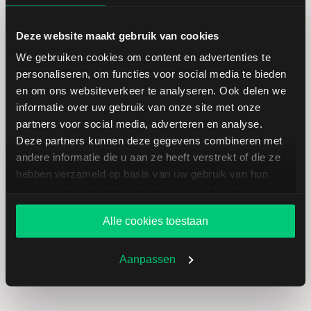
Marktkapitalisatie (mld.)
86,92
Deze website maakt gebruik van cookies
We gebruiken cookies om content en advertenties te
personaliseren, om functies voor social media te bieden
en om ons websiteverkeer te analyseren. Ook delen we
Marathon Petroleum:
informatie over uw gebruik van onze site met onze
fundamentele cijfers in USD
partners voor social media, adverteren en analyse.
Deze partners kunnen deze gegevens combineren met
andere informatie die u aan ze heeft verstrekt of die ze
Dividendrendement
--
hebben verzameld op basis van uw gebruik van hun
services. U gaat akkoord met onze cookies als u onze
Omzet ratio
2,99
website blijft gebruiken.
Alle cookies toestaan
Omzet per aandeel
443,35
Aanpassen
Cashflow per aandeel
27,06