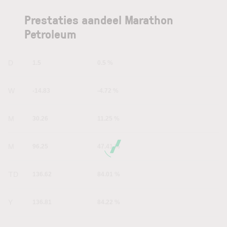
Prestaties aandeel Marathon
Petroleum
1D
1.5
0.5 %
1W
-14.83
-4.72 %
1M
30.26
11.25 %
6M
96.25
47.41 %
YTD
136.62
84.01 %
1Y
136.81
84.22 %