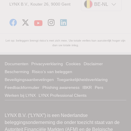
LYNX B.V., Kouter 26, 9000 Gent
BE-NL
Let op: beleggen brengt risico's met zich mee. Uw totale verlies kan aanzienlijk hoger zijn
dan uw totale inleg.
Documenten
Privacyverklaring
Cookies
Disclaimer
Bescherming
Risico’s van beleggen
Beveiligingsaanbevelingen
Toegankelijkheidsverklaring
Feedbackformulier
Phishing awareness
IBKR
Pers
Werken bij LYNX
LYNX Professional Clients