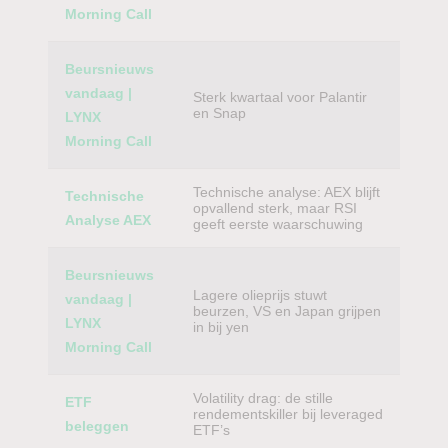
Morning Call
Beursnieuws
vandaag |
Sterk kwartaal voor Palantir
en Snap
LYNX
Morning Call
Technische analyse: AEX blijft
Technische
opvallend sterk, maar RSI
Analyse AEX
geeft eerste waarschuwing
Beursnieuws
Lagere olieprijs stuwt
vandaag |
beurzen, VS en Japan grijpen
LYNX
in bij yen
Morning Call
Volatility drag: de stille
ETF
rendementskiller bij leveraged
beleggen
ETF’s