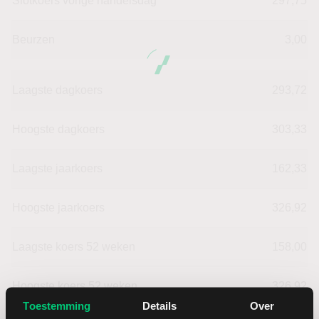
Slotkoers vorige handelsdag
297,75
Beurzen
3,00
Laagste dagkoers
293,72
Hoogste dagkoers
303,33
Laagste jaarkoers
162,33
Hoogste jaarkoers
326,92
Laagste koers 52 weken
158,00
Hoogste koers 52 weken
326,92
Toestemming
Details
Over