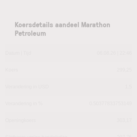
Koersdetails aandeel Marathon
Petroleum
Datum | Tijd
06.08.26 | 22:46
Koers
299,25
Verandering in USD
1.5
Verandering in %
0.50377833753149
Openingkoers
303,17