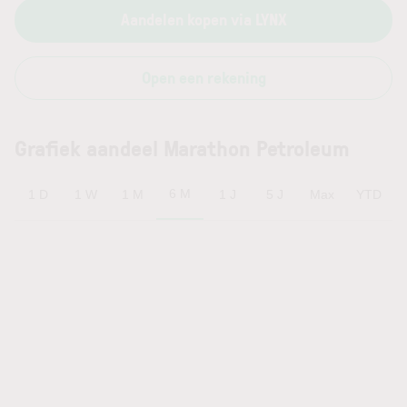
Aandelen kopen via LYNX
Open een rekening
Grafiek aandeel Marathon Petroleum
6 M
1 D
1 W
1 M
1 J
5 J
Max
YTD