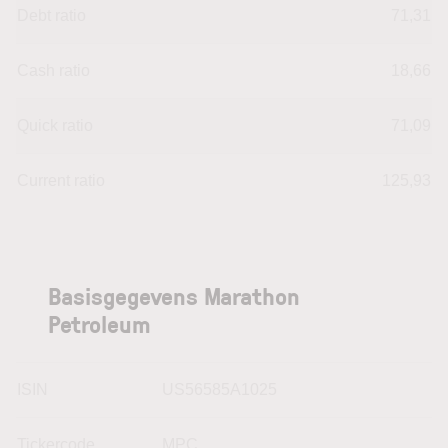
Debt ratio
71,31
Cash ratio
18,66
Quick ratio
71,09
Current ratio
125,93
Basisgegevens Marathon
Petroleum
ISIN
US56585A1025
Tickercode
MPC