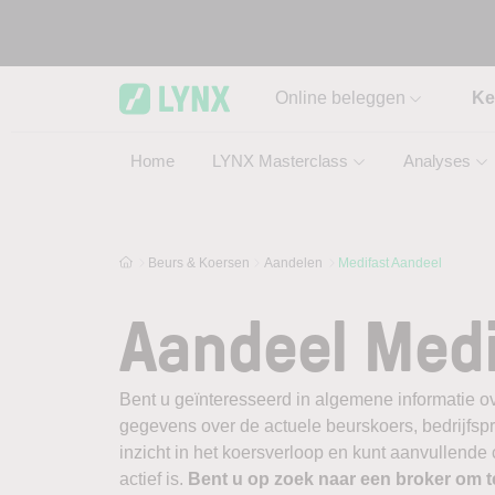
Skip to main content
Online beleggen
Ke
Home
LYNX Masterclass
Analyses
Beurs & Koersen
Aandelen
Medifast Aandeel
Aandeel Med
Bent u geïnteresseerd in algemene informatie ov
gegevens over de actuele beurskoers, bedrijfsprofi
inzicht in het koersverloop en kunt aanvullende
actief is.
Bent u op zoek naar een broker om 