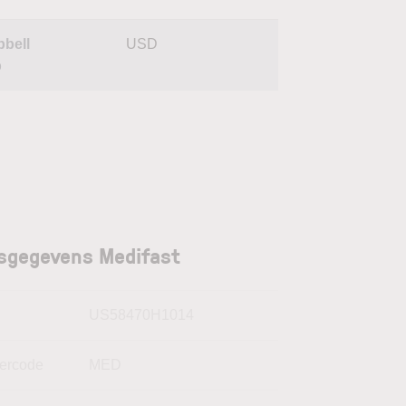
bell
USD
p
sgegevens Medifast
N
US58470H1014
kercode
MED