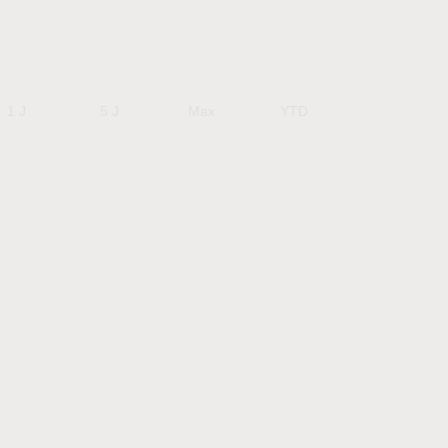
1 J
5 J
Max
YTD