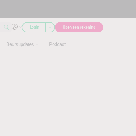
Login
Open een rekening
Beursupdates
Podcast