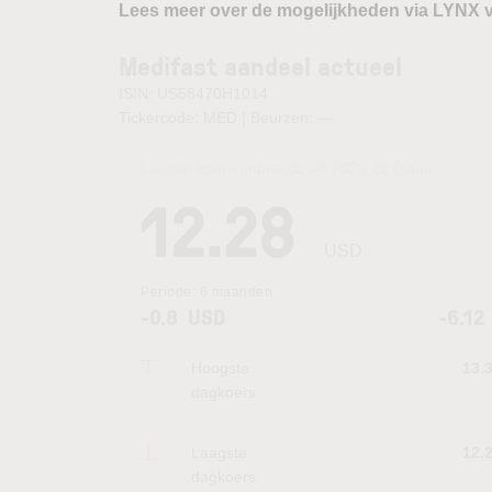
Lees meer over de mogelijkheden via LYNX 
Medifast aandeel actueel
ISIN: US58470H1014
Tickercode: MED | Beurzen:
—
Laatste koersupdate:
05.08.2026 22:00
uur
12.28
USD
Periode:
6 maanden
-0.8
USD
-6.12
Hoogste
13.
dagkoers
Laagste
12.
dagkoers