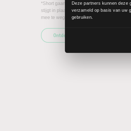
Deze partners kunnen deze g
*Short gaan in bijvoorbeeld het aandeel Medi
verzameld op basis van uw ge
stijgt in plaats van daalt, kunnen de verlie
gebruiken.
mee te wegen in uw beleggingsbeslissing en
Ontdek wat LYNX uniek maakt als b