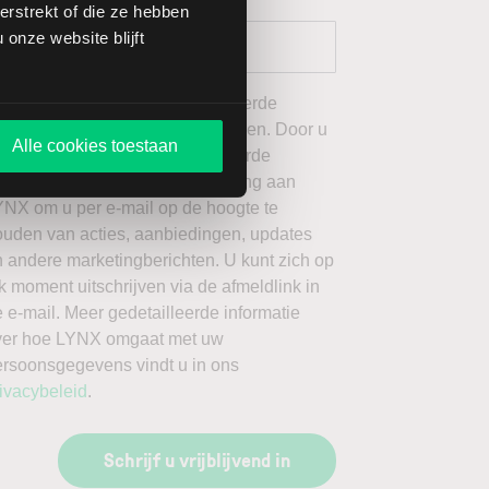
rstrekt of die ze hebben
onze website blijft
 wil graag de door mij geselecteerde
ieuwsbrieven van LYNX ontvangen. Door u
Alle cookies toestaan
an te melden voor de geselecteerde
ieuwsbrieven, geeft u toestemming aan
YNX om u per e-mail op de hoogte te
ouden van acties, aanbiedingen, updates
 andere marketingberichten. U kunt zich op
k moment uitschrijven via de afmeldlink in
 e-mail. Meer gedetailleerde informatie
ver hoe LYNX omgaat met uw
ersoonsgegevens vindt u in ons
ivacybeleid
.
Schrijf u vrijblijvend in