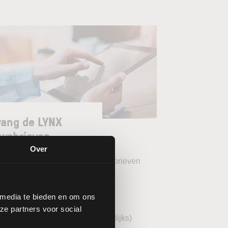
ang de LYNX
wsbrieven
Over
teer uw gewenste LYNX Nieuwsbrieven
eekoverzicht (wekelijks)
 media te bieden en om ons
YNX Morning Call (dagelijks)
ze partners voor social
echnische analyse BEL20 (wekelijks)