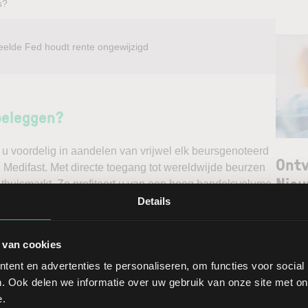
s?
eelde Fed houdt rente ongewijzigd
beleggen?
u voordelig in aandelen van vrijwel elk beursgenoteerd
Ontv
l Medifast. Met directe toegang tot wereldwijde beurzen
Nieu
 thuismarkt. Zo profiteert u van een hoog handelsvolume
ast via een stabiel platform met innovatieve trading
Details
unt maken. Belegt u met het oog op een stijgende koers
Selec
e koers en gaat u short*?
 van cookies
W
ent en advertenties te personaliseren, om functies voor social
ggen. Ontdek alle voordelen van beleggen via een
L
. Ook delen we informatie over uw gebruik van onze site met on
t.
T
e.