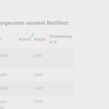
orgenoten aandeel Medifast
Verandering
m
Koers
Valuta
in %
Kraft
USD
z
life
USD
elez
USD
gra
USD
ds