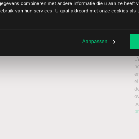
egevens combineren met andere informatie die u aan ze heeft ve
fast brengt extra risico’s met zich mee: als de koers
bruik van hun services. U gaat akkoord met onze cookies als u 
zen onbeperkt oplopen. Het is belangrijk om deze risico’s
 enkel te beleggen met kapitaal dat u kunt missen.
Ik
roker
n
Aanpassen
a
n
L
h
en
el
de
o
p
pr