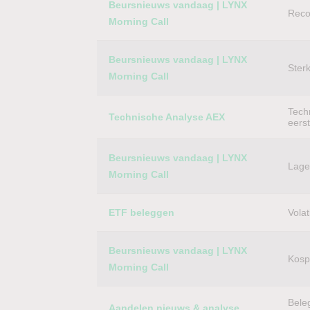
Beursnieuws vandaag | LYNX
Reco
Morning Call
Beursnieuws vandaag | LYNX
Ster
Morning Call
Techn
Technische Analyse AEX
eers
Beursnieuws vandaag | LYNX
Lager
Morning Call
ETF beleggen
Volat
Beursnieuws vandaag | LYNX
Kospi
Morning Call
Bele
Aandelen nieuws & analyse