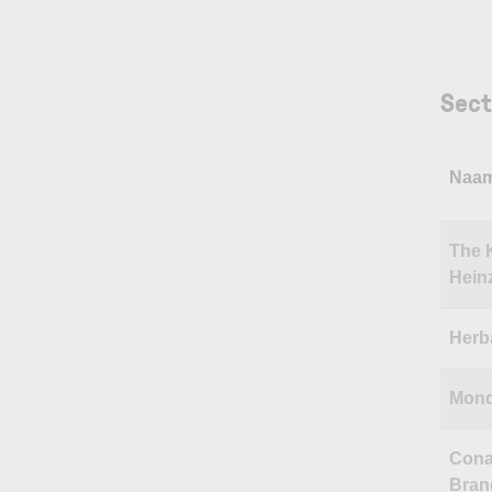
Sect
Naa
The 
Hein
Herba
Mond
Cona
Bran