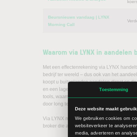
koer
Beursnieuws vandaag | LYNX
Verd
Morning Call
Waarom via LYNX in aandelen 
Met een effectenrekening via LYNX handelt 
bedrijf ter wereld – dus ook van het aandee
koopt u buitenlandse aandelen direct op de
en een lage spread. Handelen doet u daarna
Toestemming
tools, waarmee u direct gedegen analyses k
door long te gaan, of verwacht u een dalend
Deze website maakt gebruik
We gebruiken cookies om cont
Via LYNX maakt u de volgende stap in bele
websiteverkeer te analyseren
broker die aandelenbeleggers serieus neem
media, adverteren en analys