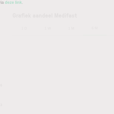
via
deze link
.
Grafiek aandeel Medifast
6 M
1 D
1 W
1 M
36
23