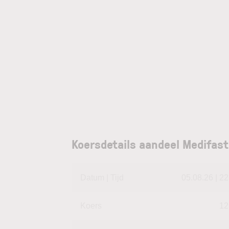
Koersdetails aandeel Medifast
Datum | Tijd
05.08.26 | 22
Koers
12