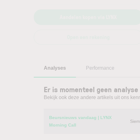
Aandelen kopen via LYNX
Open een rekening
Analyses
Performance
Er is momenteel geen analyse
Bekijk ook deze andere artikels uit ons kenn
Category
Titel
Beursnieuws vandaag | LYNX
Siem
Morning Call