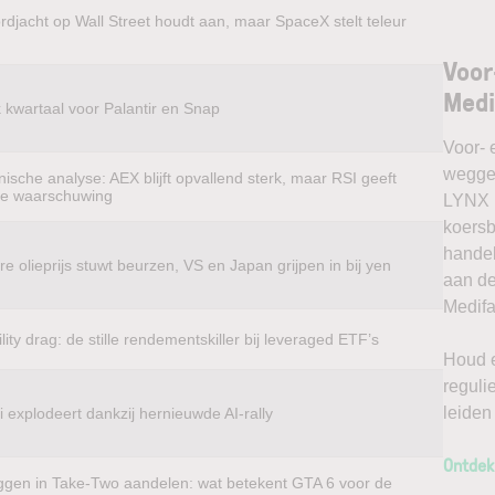
rdjacht op Wall Street houdt aan, maar SpaceX stelt teleur
Voor
Medi
k kwartaal voor Palantir en Snap
Voor- 
weggel
ische analyse: AEX blijft opvallend sterk, maar RSI geeft
te waarschuwing
LYNX k
koersb
handel
e olieprijs stuwt beurzen, VS en Japan grijpen in bij yen
aan de
Medifa
ility drag: de stille rendementskiller bij leveraged ETF’s
Houd e
reguli
leiden
 explodeert dankzij hernieuwde AI-rally
Ontdek
ggen in Take-Two aandelen: wat betekent GTA 6 voor de