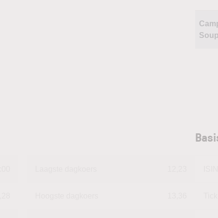
Camp
Sou
Basi
:00
Laagste dagkoers
12,23
ISI
,28
Hoogste dagkoers
13,36
Tic