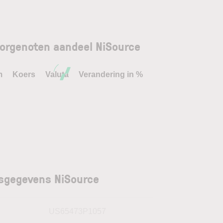
orgenoten aandeel NiSource
m
Koers
Valuta
Verandering in %
sgegevens NiSource
N
US65473P1057