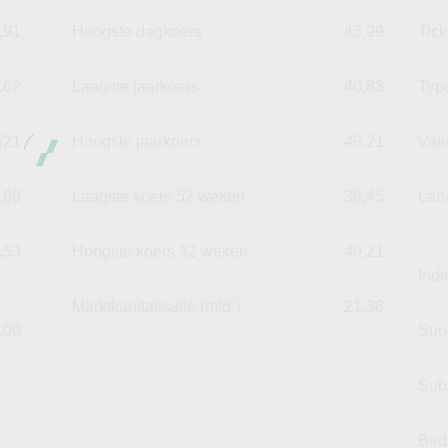
,91
Hoogste dagkoers
43,99
Tic
.62
Laagste jaarkoers
40,83
Typ
521
Hoogste jaarkoers
49,21
Val
,96
Laagste koers 52 weken
38,45
Lan
,53
Hoogste koers 52 weken
49,21
Indi
Marktkapitalisatie (mld.)
21,36
,00
Sup
Sub
Bed