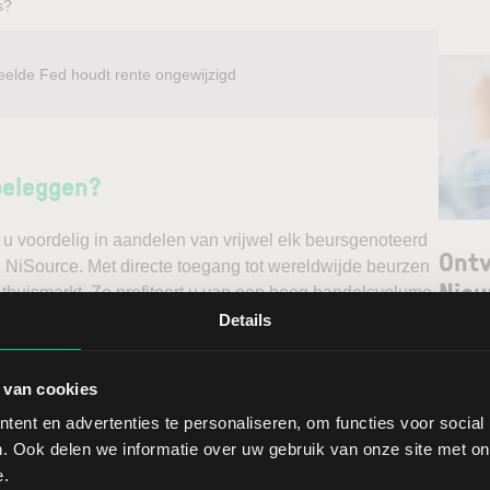
s?
eelde Fed houdt rente ongewijzigd
beleggen?
u voordelig in aandelen van vrijwel elk beursgenoteerd
Ontv
l NiSource. Met directe toegang tot wereldwijde beurzen
Nieu
 thuismarkt. Zo profiteert u van een hoog handelsvolume
ast via een stabiel platform met innovatieve trading
Details
unt maken. Belegt u met het oog op een stijgende koers
Selec
e koers en gaat u short*?
 van cookies
W
ent en advertenties te personaliseren, om functies voor social
ggen. Ontdek alle voordelen van beleggen via een
L
. Ook delen we informatie over uw gebruik van onze site met on
t.
T
e.