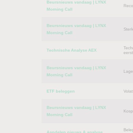
Beursnieuws vandaag | LYNX
Reco
Morning Call
Beursnieuws vandaag | LYNX
Ster
Morning Call
Techn
Technische Analyse AEX
eers
Beursnieuws vandaag | LYNX
Lager
Morning Call
ETF beleggen
Volat
Beursnieuws vandaag | LYNX
Kospi
Morning Call
Bele
Aandelen nieuws & analyse