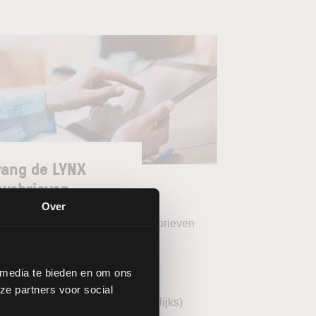
ang de LYNX
wsbrieven
Over
teer uw gewenste LYNX Nieuwsbrieven
eekoverzicht (wekelijks)
 media te bieden en om ons
YNX Morning Call (dagelijks)
ze partners voor social
echnische analyse BEL20 (wekelijks)