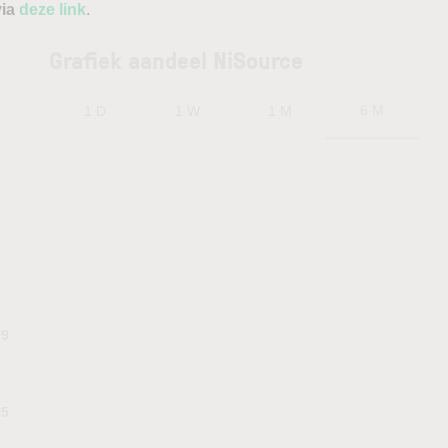
via
deze link
.
Grafiek aandeel NiSource
6 M
1 D
1 W
1 M
99
95