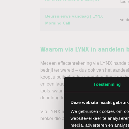
koer
Beursnieuws vandaag | LYNX
Verd
Morning Call
Waarom via LYNX in aandelen 
Met een effectenrekening via LYNX handelt 
bedrijf ter wereld – dus ook van het aandee
koopt u buitenlandse aandelen direct op de
en een lage spread. Handelen doet u daarna
Toestemming
tools, waarmee u direct gedegen analyses k
door long te gaan, of verwacht u een dalend
Deze website maakt gebruik
We gebruiken cookies om cont
Via LYNX maakt u de volgende stap in bele
websiteverkeer te analyseren
broker die aandelenbeleggers serieus neem
media, adverteren en analys