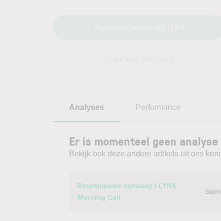
Aandelen kopen via LYNX
Open een rekening
Analyses
Performance
Er is momenteel geen analyse
Bekijk ook deze andere artikels uit ons kenn
Category
Titel
Beursnieuws vandaag | LYNX
Siem
Morning Call