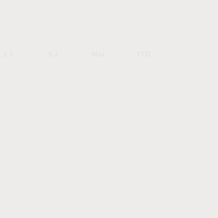
1 J
5 J
Max
YTD