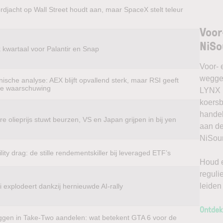
rdjacht op Wall Street houdt aan, maar SpaceX stelt teleur
Voor
NiSo
k kwartaal voor Palantir en Snap
Voor- 
weggel
ische analyse: AEX blijft opvallend sterk, maar RSI geeft
te waarschuwing
LYNX k
koersb
handel
e olieprijs stuwt beurzen, VS en Japan grijpen in bij yen
aan de
NiSour
ility drag: de stille rendementskiller bij leveraged ETF’s
Houd e
reguli
leiden
 explodeert dankzij hernieuwde AI-rally
Ontdek
ggen in Take-Two aandelen: wat betekent GTA 6 voor de