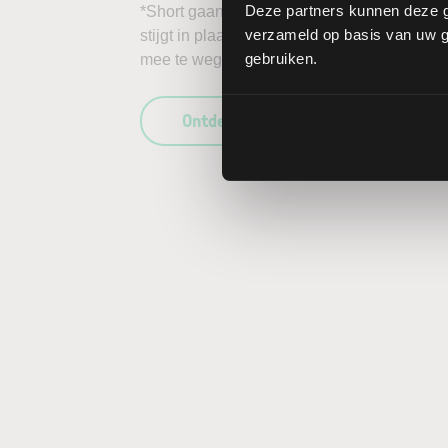
Deze partners kunnen deze g
*Short gaan in bijvoorbeeld het aandeel NiS
verzameld op basis van uw ge
stijgt in plaats van daalt, kunnen de verlie
gebruiken.
mee te wegen in uw beleggingsbeslissing en
Ontdek wat LYNX uniek maakt als b