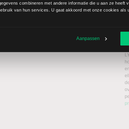
egevens combineren met andere informatie die u aan ze heeft ve
ource brengt extra risico’s met zich mee: als de koers
bruik van hun services. U gaat akkoord met onze cookies als u 
zen onbeperkt oplopen. Het is belangrijk om deze risico’s
 enkel te beleggen met kapitaal dat u kunt missen.
Ik
roker
n
Aanpassen
a
n
L
h
en
el
de
o
p
pr