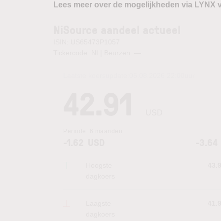
Lees meer over de mogelijkheden via LYNX 
NiSource aandeel actueel
ISIN: US65473P1057
Tickercode: NI | Beurzen:
—
Laatste koersupdate:
05.08.2026 22:00
uur
42.91
USD
Periode:
6 maanden
-1.62
USD
-3.64
Hoogste
43.
dagkoers
Laagste
41.
dagkoers