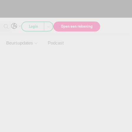
Login
Open een rekening
Beursupdates
Podcast