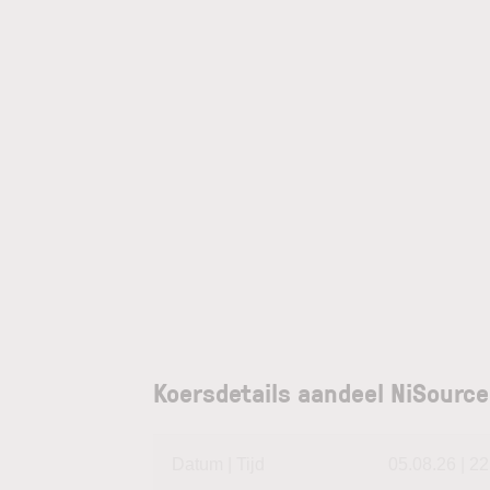
Koersdetails aandeel NiSource
Datum | Tijd
05.08.26 | 22