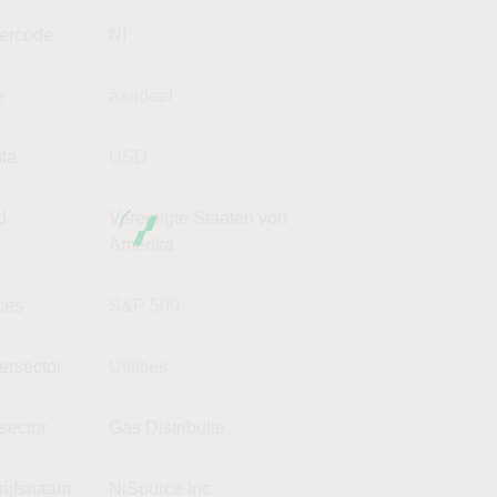
kercode
NI
e
aandeel
uta
USD
d
Vereinigte Staaten von
Amerika
ces
S&P 500
ersector
Utilities
sector
Gas Distributie
rijfsnaam
NiSource Inc.