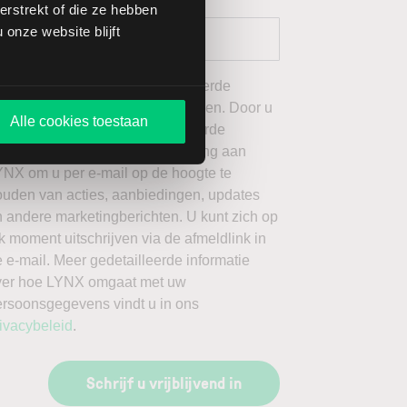
rstrekt of die ze hebben
onze website blijft
 wil graag de door mij geselecteerde
ieuwsbrieven van LYNX ontvangen. Door u
Alle cookies toestaan
an te melden voor de geselecteerde
ieuwsbrieven, geeft u toestemming aan
YNX om u per e-mail op de hoogte te
ouden van acties, aanbiedingen, updates
 andere marketingberichten. U kunt zich op
k moment uitschrijven via de afmeldlink in
 e-mail. Meer gedetailleerde informatie
ver hoe LYNX omgaat met uw
ersoonsgegevens vindt u in ons
ivacybeleid
.
Schrijf u vrijblijvend in