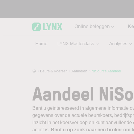
Skip to main content
Online beleggen
Ke
Home
LYNX Masterclass
Analyses
Beurs & Koersen
Aandelen
NiSource Aandeel
Aandeel NiS
Bent u geïnteresseerd in algemene informatie ov
gegevens over de actuele beurskoers, bedrijfsprofi
inzicht in het koersverloop en kunt aanvullende
actief is.
Bent u op zoek naar een broker om 