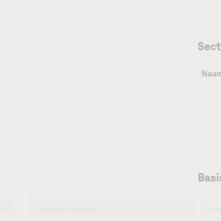
Sect
Naa
Basi
:00
Laagste dagkoers
41,95
ISI