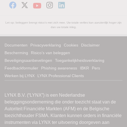
Let op: beleggen brengt risico's met zich mee. Uw totale verlies kan aanzienlijk hoger zijn
dan uw totale inleg.
Documenten
Privacyverklaring
Cookies
Disclaimer
Bescherming
Risico’s van beleggen
Beveiligingsaanbevelingen
Toegankelijkheidsverklaring
Feedbackformulier
Phishing awareness
IBKR
Pers
Werken bij LYNX
LYNX Professional Clients