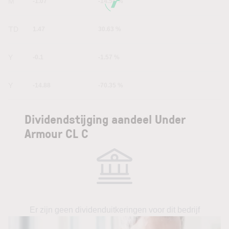
6M
-1.07
-14.58 %
YTD
1.47
30.63 %
1Y
-0.1
-1.57 %
5Y
-14.88
-70.35 %
Dividendstijging aandeel Under
Armour CL C
Er zijn geen dividenduitkeringen voor dit bedrijf