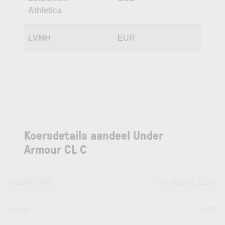
Athletica
LVMH
EUR
Koersdetails aandeel Under
Armour CL C
Datum | Tijd
06.08.26 | 22:05
Koers
6,27