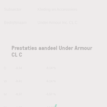
Subsector
Kleding en Accessoires
Bedrijfsnaam
Under Armour Inc. CL C
Prestaties aandeel Under Armour
CL C
1D
-0.34
-5.14 %
1W
-0.41
-6.14 %
1M
-0.37
-5.57 %