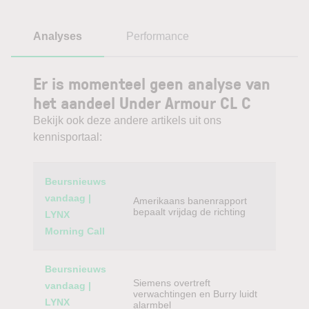
Analyses
Performance
Er is momenteel geen analyse van
het aandeel Under Armour CL C
Bekijk ook deze andere artikels uit ons
kennisportaal:
Category
Titel
Beursnieuws
vandaag |
Amerikaans banenrapport
bepaalt vrijdag de richting
LYNX
Morning Call
Beursnieuws
Siemens overtreft
vandaag |
verwachtingen en Burry luidt
LYNX
alarmbel