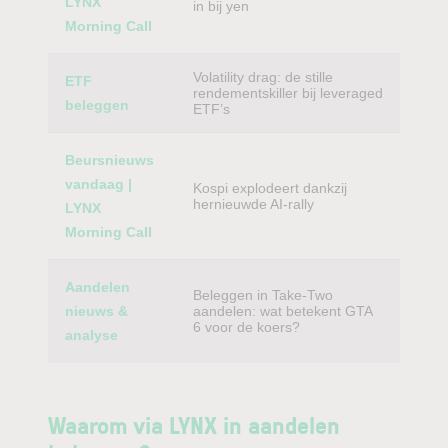
LYNX
in bij yen
Morning Call
Volatility drag: de stille
ETF
rendementskiller bij leveraged
beleggen
ETF’s
Beursnieuws
vandaag |
Kospi explodeert dankzij
hernieuwde AI-rally
LYNX
Morning Call
Aandelen
Beleggen in Take-Two
nieuws &
aandelen: wat betekent GTA
6 voor de koers?
analyse
Waarom via LYNX in aandelen