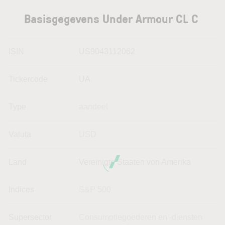
Basisgegevens Under Armour CL C
ISIN
US9043112062
Tickercode
UA
Type
aandeel
Valuta
USD
Land
Vereinigte Staaten von Amerika
Indices
S&P 500
Supersector
Consumptiegoederen en -diensten