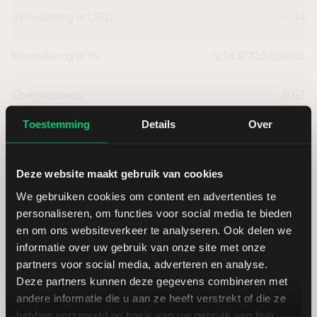
Verandering in USD
-0.34
Verandering in %
-5.1437216338881
Openingkoers
6,67
Toestemming
Details
Over
Slotkoers vorige handelsdag
6,61
Beurzen
3,00
Deze website maakt gebruik van cookies
We gebruiken cookies om content en advertenties te
personaliseren, om functies voor social media te bieden
Laagste dagkoers
6,22
en om ons websiteverkeer te analyseren. Ook delen we
informatie over uw gebruik van onze site met onze
Hoogste dagkoers
6,67
partners voor social media, adverteren en analyse.
Deze partners kunnen deze gegevens combineren met
andere informatie die u aan ze heeft verstrekt of die ze
Laagste jaarkoers
4,67
hebben verzameld op basis van uw gebruik van hun