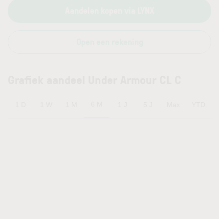
Aandelen kopen via LYNX
Open een rekening
Grafiek aandeel Under Armour CL C
6 M
1 D
1 W
1 M
1 J
5 J
Max
YTD