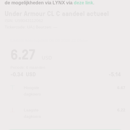
de mogelijkheden via LYNX via
deze link
.
Under Armour CL C aandeel actueel
ISIN: US9043112062
Tickercode: UA | Beurzen:
—
Laatste koersupdate:
06.08.2026 22:05
uur
6.27
USD
Periode:
6 maanden
-0.34
USD
-5.14
Hoogste
6.67
dagkoers
Laagste
6.22
dagkoers