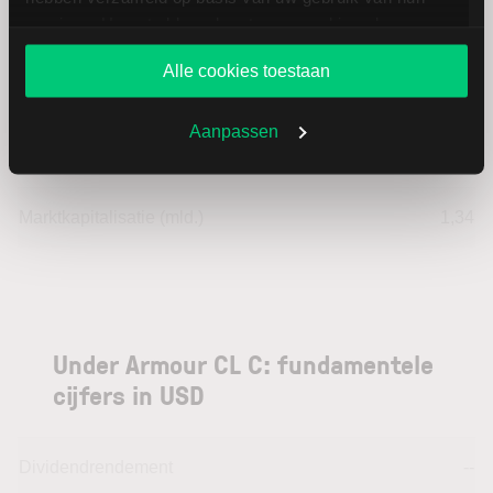
services. U gaat akkoord met onze cookies als u onze
Hoogste jaarkoers
7,91
website blijft gebruiken.
Alle cookies toestaan
Laagste koers 52 weken
3,95
Aanpassen
Hoogste koers 52 weken
7,91
Marktkapitalisatie (mld.)
1,34
Under Armour CL C: fundamentele
cijfers in USD
Dividendrendement
--