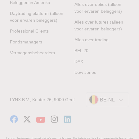
Beleggen in Amerika
Alles over opties (alleen
voor ervaren beleggers)
Daytrading platform (alleen
voor ervaren beleggers)
Alles over futures (alleen
voor ervaren beleggers)
Professional Clients
Alles over trading
Fondsmanagers
BEL 20
Vermogensbeheerders
DAX
Dow Jones
LYNX B.V., Kouter 26, 9000 Gent
BE-NL
Let op: beleggen brengt risico's met zich mee. Uw totale verlies kan aanzienlijk hoger zijn