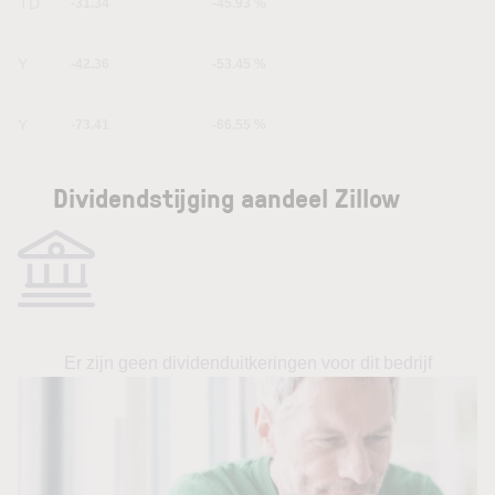
YTD
-31.34
-45.93 %
1Y
-42.36
-53.45 %
5Y
-73.41
-66.55 %
Dividendstijging aandeel Zillow
Er zijn geen dividenduitkeringen voor dit bedrijf