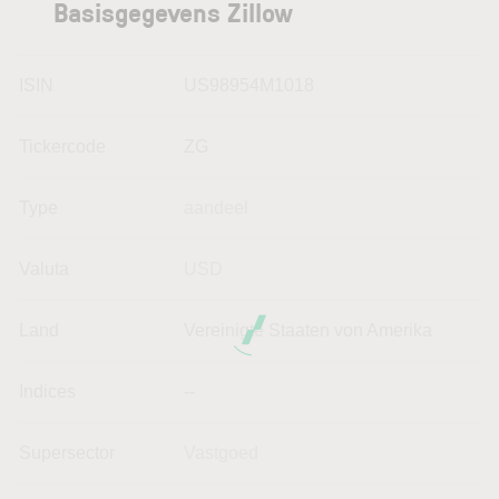
Basisgegevens Zillow
ISIN
US98954M1018
Tickercode
ZG
Type
aandeel
Valuta
USD
Land
Vereinigte Staaten von Amerika
Indices
--
Supersector
Vastgoed