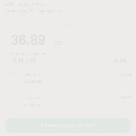
ISIN: US98954M1018
Tickercode: ZG | Beurzen:
—
Laatste koersupdate:
05.08.2026 22:00
uur
36.89
USD
Periode:
6 maanden
-0.14
USD
-0.38
Hoogste
37.59
dagkoers
Laagste
36.57
dagkoers
Aandelen kopen via LYNX