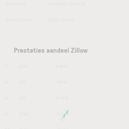
Subsector
Vastgoed Services
Bedrijfsnaam
Zillow Group
Prestaties aandeel Zillow
1D
-0.14
-0.38 %
1W
2.57
7.49 %
1M
3.47
10.38 %
6M
-17.61
-32.31 %