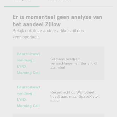
Er is momenteel geen analyse van
het aandeel Zillow
Bekijk ook deze andere artikels uit ons
kennisportaal:
Category
Titel
Beursnieuws
Siemens overtreft
vandaag |
verwachtingen en Burry luidt
LYNX
alarmbel
Morning Call
Beursnieuws
Recordjacht op Wall Street
vandaag |
houdt aan, maar SpaceX stelt
LYNX
teleur
Morning Call