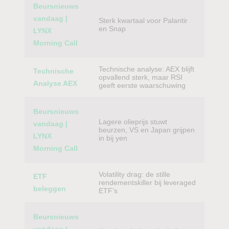
Beursnieuws
vandaag |
Sterk kwartaal voor Palantir
en Snap
LYNX
Morning Call
Technische analyse: AEX blijft
Technische
opvallend sterk, maar RSI
Analyse AEX
geeft eerste waarschuwing
Beursnieuws
Lagere olieprijs stuwt
vandaag |
beurzen, VS en Japan grijpen
LYNX
in bij yen
Morning Call
Volatility drag: de stille
ETF
rendementskiller bij leveraged
beleggen
ETF’s
Beursnieuws