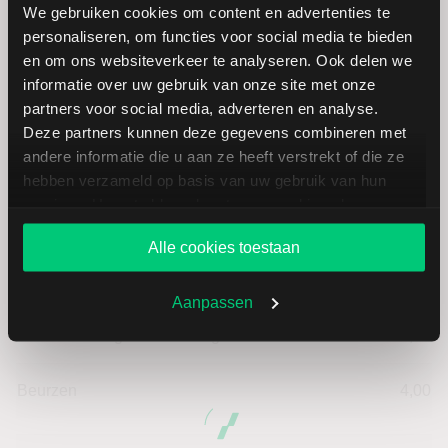
We gebruiken cookies om content en advertenties te
personaliseren, om functies voor social media te bieden
en om ons websiteverkeer te analyseren. Ook delen we
Datum | Tijd
05.08.26 | 22:00
informatie over uw gebruik van onze site met onze
partners voor social media, adverteren en analyse.
Koers
36,89
Deze partners kunnen deze gegevens combineren met
andere informatie die u aan ze heeft verstrekt of die ze
Verandering in USD
-0.14
hebben verzameld op basis van uw gebruik van hun
services. U gaat akkoord met onze cookies als u onze
Verandering in %
-0.37807183364839
website blijft gebruiken.
Alle cookies toestaan
Openingkoers
37,05
Aanpassen
Slotkoers vorige handelsdag
37,03
Beurzen
4,00