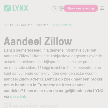
Skip to main content
Open een rekening
Zoek naar informatie
Beurs & Koersen
Aandelen
Zillow Aandeel
Aandeel Zillow
Bent u geïnteresseerd in algemene informatie over het
aandeel Zillow? Hier vindt u objectieve gegevens over de
actuele beurskoers, bedrijfsprofiel, historische prestaties
en relevante cijfers. U krijgt inzicht in het koersverloop en
kunt aanvullende context vinden over de sector waarin
aandeel Zillow actief is.
Bent u op zoek naar een broker
om te handelen in Europese en Amerikaanse
aandelen? Lees meer over de mogelijkheden via LYNX
via
deze link
.
Zillow aandeel actueel