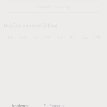
Open een rekening
Grafiek aandeel Zillow
6 M
1 D
1 W
1 M
1 J
5 J
Max
YTD
Analyses
Performance