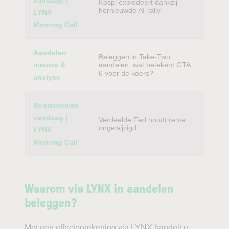
vandaag |
Kospi explodeert dankzij
hernieuwde AI-rally
LYNX
Morning Call
Aandelen
Beleggen in Take-Two
nieuws &
aandelen: wat betekent GTA
6 voor de koers?
analyse
Beursnieuws
vandaag |
Verdeelde Fed houdt rente
ongewijzigd
LYNX
Morning Call
Waarom via LYNX in aandelen
beleggen?
Met een effectenrekening via LYNX handelt u