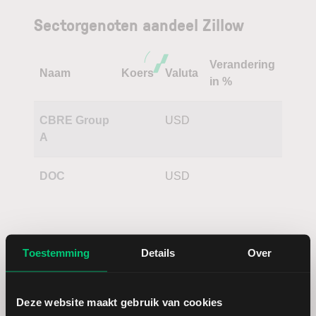
Sectorgenoten aandeel Zillow
Verandering
Naam
Koers
Valuta
in %
CBRE Group
USD
A
DOC
USD
Toestemming
Details
Over
Deze website maakt gebruik van cookies
Koersdetails aandeel Zillow