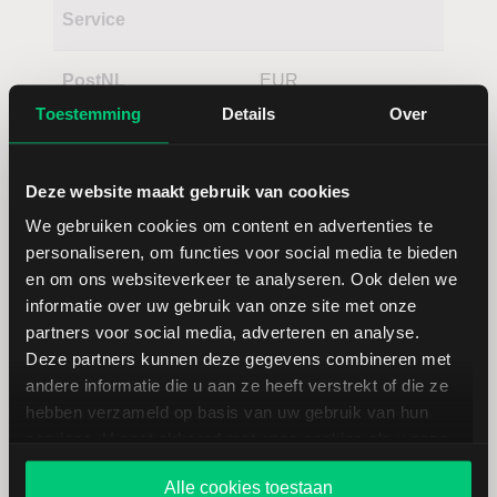
Service
PostNL
EUR
Toestemming
Details
Over
Deze website maakt gebruik van cookies
We gebruiken cookies om content en advertenties te
personaliseren, om functies voor social media te bieden
en om ons websiteverkeer te analyseren. Ook delen we
Koersdetails aandeel ZTO Express
informatie over uw gebruik van onze site met onze
(Cayman)
partners voor social media, adverteren en analyse.
Deze partners kunnen deze gegevens combineren met
andere informatie die u aan ze heeft verstrekt of die ze
Datum | Tijd
06.08.26 | 22:00
hebben verzameld op basis van uw gebruik van hun
services. U gaat akkoord met onze cookies als u onze
Koers
24,07
website blijft gebruiken.
Alle cookies toestaan