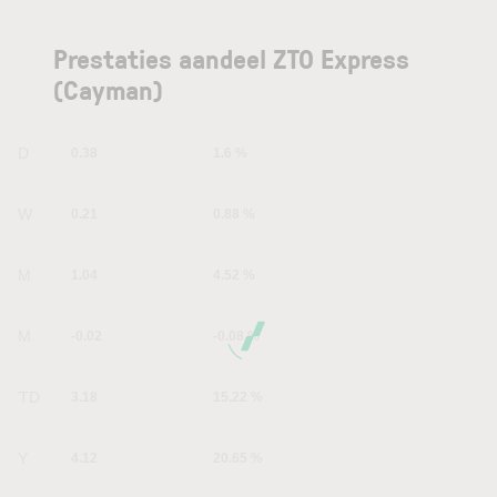
Prestaties aandeel ZTO Express
(Cayman)
1D
0.38
1.6 %
1W
0.21
0.88 %
1M
1.04
4.52 %
6M
-0.02
-0.08 %
YTD
3.18
15.22 %
1Y
4.12
20.65 %