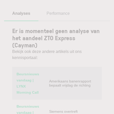
Analyses
Performance
Er is momenteel geen analyse van
het aandeel ZTO Express
(Cayman)
Bekijk ook deze andere artikels uit ons
kennisportaal:
Category
Titel
Beursnieuws
vandaag |
Amerikaans banenrapport
bepaalt vrijdag de richting
LYNX
Morning Call
Beursnieuws
Siemens overtreft
vandaag |