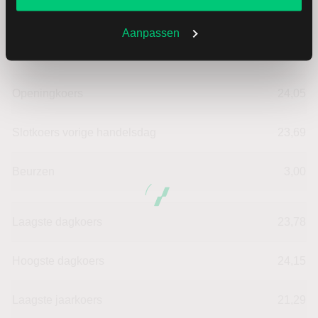
Verandering in USD
0.38
Aanpassen
Verandering in %
1.6040523427607
Openingkoers
24,05
Slotkoers vorige handelsdag
23,69
Beurzen
3,00
Laagste dagkoers
23,78
Hoogste dagkoers
24,15
Laagste jaarkoers
21,29