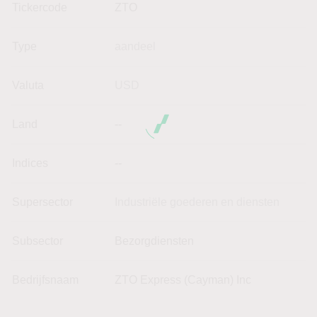
Tickercode
ZTO
Type
aandeel
Valuta
USD
Land
--
Indices
--
Supersector
Industriële goederen en diensten
Subsector
Bezorgdiensten
Bedrijfsnaam
ZTO Express (Cayman) Inc