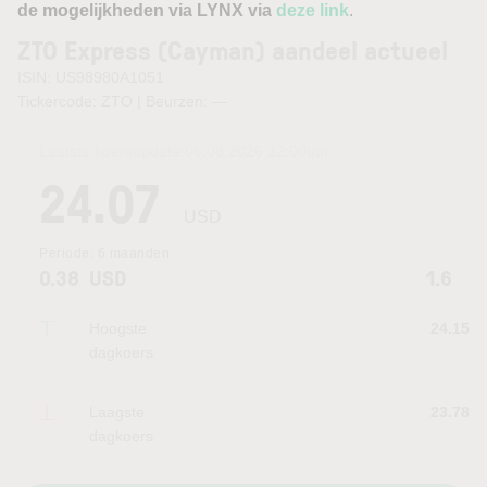
de mogelijkheden via LYNX via
deze link
.
ZTO Express (Cayman) aandeel actueel
ISIN: US98980A1051
Tickercode: ZTO | Beurzen:
—
Laatste koersupdate:
06.08.2026 22:00
uur
24.07
USD
Periode:
6 maanden
0.38
USD
1.6
Hoogste
24.15
dagkoers
Laagste
23.78
dagkoers