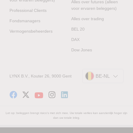
Alles over futures (alleen
voor ervaren beleggers)
Professional Clients
Alles over trading
Fondsmanagers
BEL 20
Vermogensbeheerders
DAX
Dow Jones
LYNX B.V., Kouter 26, 9000 Gent
BE-NL
Let op: beleggen brengt risico's met zich mee. Uw totale verlies kan aanzienlijk hoger zijn
dan uw totale inleg.