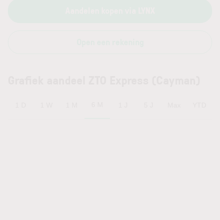
Aandelen kopen via LYNX
Open een rekening
Grafiek aandeel ZTO Express (Cayman)
6 M
1 D
1 W
1 M
1 J
5 J
Max
YTD