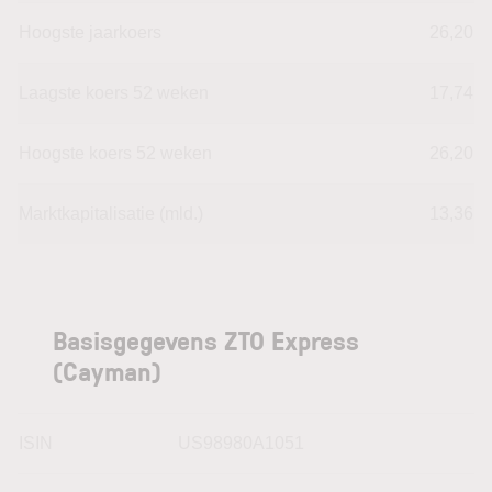
Hoogste jaarkoers
26,20
Laagste koers 52 weken
17,74
Hoogste koers 52 weken
26,20
Marktkapitalisatie (mld.)
13,36
Basisgegevens ZTO Express
(Cayman)
ISIN
US98980A1051