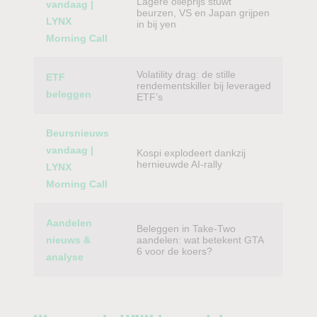
Lagere olieprijs stuwt
vandaag |
beurzen, VS en Japan grijpen
LYNX
in bij yen
Morning Call
Volatility drag: de stille
ETF
rendementskiller bij leveraged
beleggen
ETF’s
Beursnieuws
vandaag |
Kospi explodeert dankzij
hernieuwde AI-rally
LYNX
Morning Call
Aandelen
Beleggen in Take-Two
nieuws &
aandelen: wat betekent GTA
6 voor de koers?
analyse