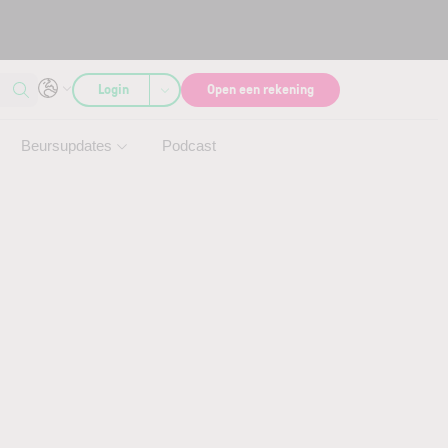
Login
Open een rekening
Beursupdates
Podcast