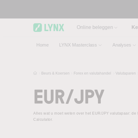
Skip to main content
Online beleggen
Ke
Home
LYNX Masterclass
Analyses
Beurs & Koersen
Forex en valutahandel
Valutaparen
EUR/JPY
Alles wat u moet weten over het EUR/JPY valutapaar: de E
Calculator.