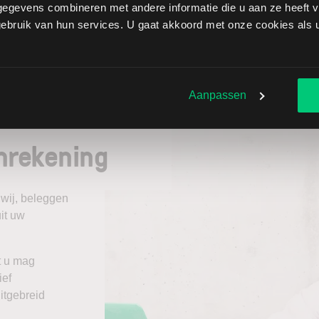
rkten is 1 PIP (Percentage In Points), wat een minimale
egevens combineren met andere informatie die u aan ze heeft ve
bancaire markt bestaan echter nog kleinere
bruik van hun services. U gaat akkoord met onze cookies als u 
tegen 3 getallen achter de komma te handelen. Denk
3,791.
Aanpassen
nrekening
 wij, beleggen
it uw
t u mag
ief
itgebreid