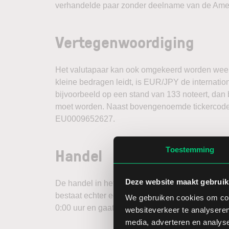
verhandelde paar zonder deelname van de Amer
Vertegenwoordiging
Het valutapaar kan ook omgekeerd worden weer
kleine bedragen leidt, is EUR/JPY de internatio
bijvoorbeeld op een stand van 133 noteert, dan 
moet worden. Naast bovengenoemde tickercode i
EU0009652627.
Handel
Toestemming
Deze website maakt gebruik
De handel in het valutapaar EUR/JPY vindt 24 u
bestaat echter een periode waarin de handelsvo
We gebruiken cookies om cont
0:00 uur en gaat om 09:00 over in de handel in E
websiteverkeer te analyseren
media, adverteren en analys