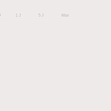
D
1 J
5 J
Max