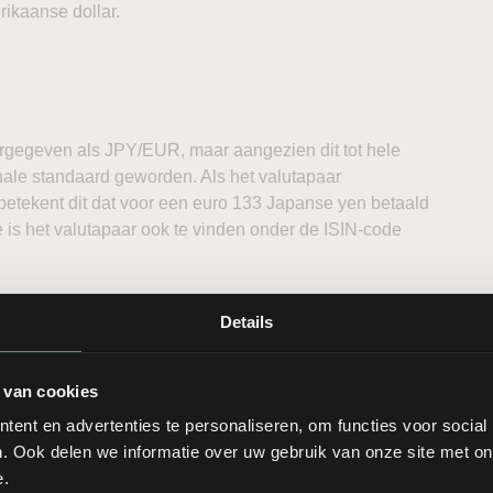
ikaanse dollar.
gegeven als JPY/EUR, maar aangezien dit tot hele
nale standaard geworden. Als het valutapaar
betekent dit dat voor een euro 133 Japanse yen betaald
s het valutapaar ook te vinden onder de ISIN-code
Details
 van cookies
ur per dag plaats. Vanwege de verschillende tijdzones
lumes het hoogste liggen. De handel in Tokio begint om
ent en advertenties te personaliseren, om functies voor social
uropa, die tot 17:00 uur loopt.
. Ook delen we informatie over uw gebruik van onze site met on
e.