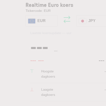
Realtime Euro koers
Tickercode: EUR
EUR
JPY
Laatste koersupdate:
---
uur
---
---
---
---
---
Hoogste
-
dagkoers
Laagste
-
dagkoers