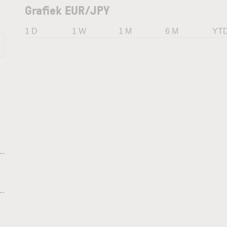
Grafiek EUR/JPY
1 D
1 W
1 M
6 M
YT
--
--