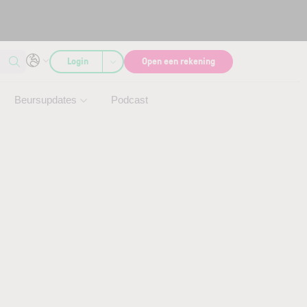
Login
Open een rekening
Beursupdates
Podcast