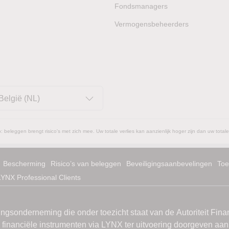
Fondsmanagers
Vermogensbeheerders
België (NL)
: beleggen brengt risico's met zich mee. Uw totale verlies kan aanzienlijk hoger zijn dan uw totale
Bescherming
Risico’s van beleggen
Beveiligingsaanbevelingen
Toe
LYNX Professional Clients