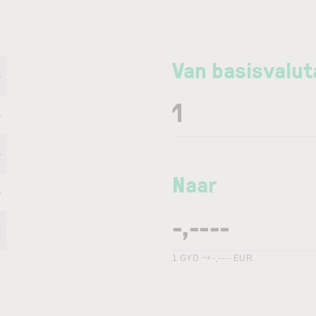
Van basisvalut
-
-
-
Naar
-
-
1
GYD
-,----
EUR