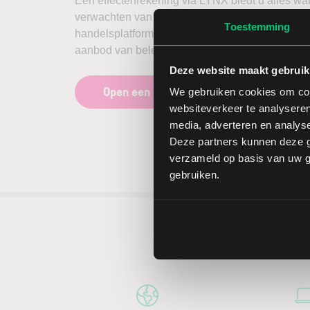
Een effectenrekening via LYNX biedt u alles wa
verwachten van een broker. Een stabiel en intuït
Toestemming
handelsplatform, scherpe tarieven en een zeer u
aanbod van beleggingsproducten en beurzen.
Deze website maakt gebruik
Open een effectenrekening
We gebruiken cookies om cont
websiteverkeer te analyseren
media, adverteren en analys
Deze partners kunnen deze g
verzameld op basis van uw ge
gebruiken.