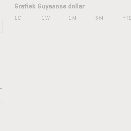
Grafiek Guyaanse dollar
1 D
1 W
1 M
6 M
YT
--
--