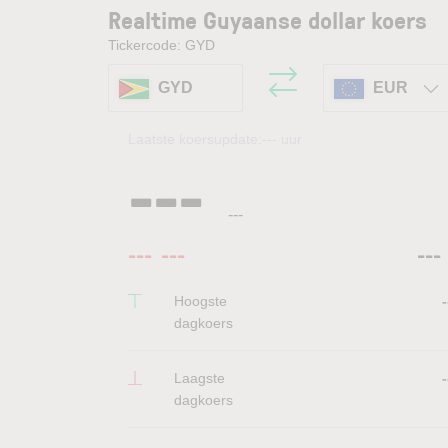
Realtime Guyaanse dollar koers
Tickercode: GYD
GYD
EUR
Laatste koersupdate:
---
uur
---
---
---
---
---
Hoogste
-
dagkoers
Laagste
-
dagkoers