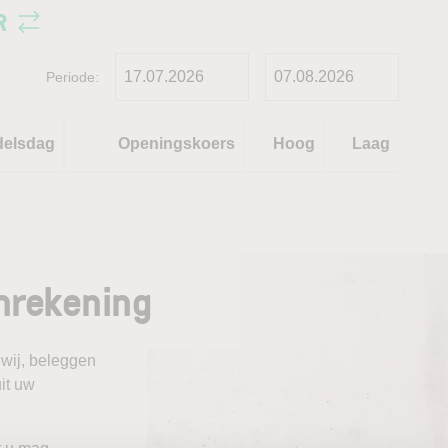
R
Periode:
delsdag
Openingskoers
Hoog
Laag
nrekening
 wij, beleggen
it uw