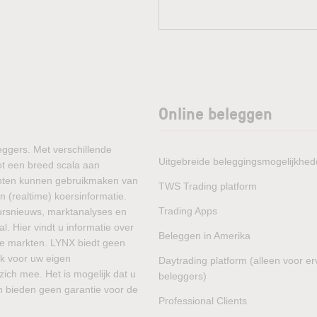
Online beleggen
eggers. Met verschillende
Uitgebreide beleggingsmogelijkhe
ot een breed scala aan
lanten kunnen gebruikmaken van
TWS Trading platform
 (realtime) koersinformatie.
Trading Apps
ursnieuws, marktanalyses en
. Hier vindt u informatie over
Beleggen in Amerika
he markten. LYNX biedt geen
jk voor uw eigen
Daytrading platform (alleen voor e
zich mee. Het is mogelijk dat u
beleggers)
en bieden geen garantie voor de
Professional Clients