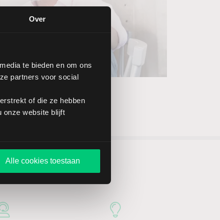
Over
 media te bieden en om ons
ze partners voor social
rstrekt of die ze hebben
onze website blijft
Alle cookies toestaan
n