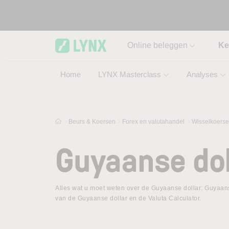
Skip to main content
Online beleggen
Ke
Home
LYNX Masterclass
Analyses
Beurs & Koersen
Forex en valutahandel
Wisselkoers
Guyaanse dol
Alles wat u moet weten over de Guyaanse dollar: Guyaanse
van de Guyaanse dollar en de Valuta Calculator.