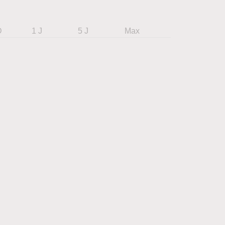
D
1 J
5 J
Max