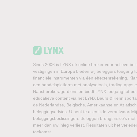
Sinds 2006 is LYNX dé online broker voor actieve bel
vestigingen in Europa bieden wij beleggers toegang t
financiële instrumenten via één effectenrekening. K
een handelsplatform met analysetools, trading apps en
Naast brokerage-diensten biedt LYNX toegang tot be
educatieve content via het LYNX Beurs & Kennisportaal
de Nederlandse, Belgische, Amerikaanse en Aziatisc
beleggingsadvies. U bent te allen tijde verantwoordeli
beleggingsbeslissingen. Beleggen brengt risico’s met 
meer dan uw inleg verliest. Resultaten uit het verled
toekomst.