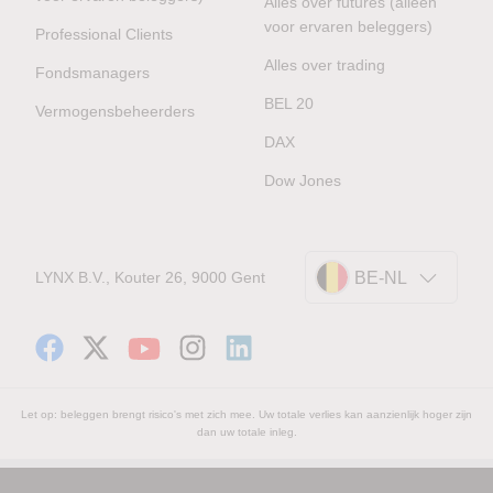
Alles over futures (alleen
voor ervaren beleggers)
Professional Clients
Alles over trading
Fondsmanagers
BEL 20
Vermogensbeheerders
DAX
Dow Jones
LYNX B.V., Kouter 26, 9000 Gent
BE-NL
Let op: beleggen brengt risico's met zich mee. Uw totale verlies kan aanzienlijk hoger zijn
dan uw totale inleg.