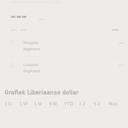
Laatste koersupdate:
---
uur
---
---
---
---
---
Hoogste
---
dagkoers
Laagste
---
dagkoers
Grafiek Liberiaanse dollar
1 D
1 W
1 M
6 M
YTD
1 J
5 J
Max