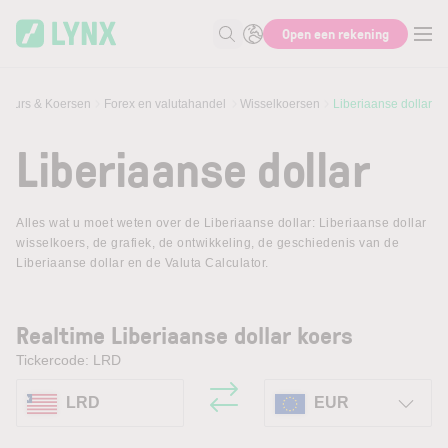
Skip to main content
Open een rekening
Zoek naar informatie
Beurs & Koersen
Forex en valutahandel
Wisselkoersen
Liberiaanse dollar
Liberiaanse dollar
Alles wat u moet weten over de Liberiaanse dollar: Liberiaanse dollar
wisselkoers, de grafiek, de ontwikkeling, de geschiedenis van de
Liberiaanse dollar en de Valuta Calculator.
Realtime Liberiaanse dollar koers
Tickercode: LRD
LRD
EUR