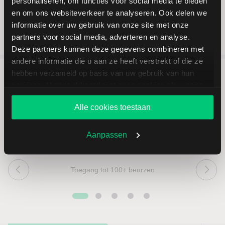
personaliseren, om functies voor social media te bieden
en om ons websiteverkeer te analyseren. Ook delen we
informatie over uw gebruik van onze site met onze
partners voor social media, adverteren en analyse.
Deze partners kunnen deze gegevens combineren met
andere informatie die u aan ze heeft verstrekt of die ze
hebben verzameld op basis van uw gebruik van hun
services. U gaat akkoord met onze cookies als u onze
5 redenen om via LYNX te
website blijft gebruiken.
beleggen
Alle cookies toestaan
Aanpassen
Toegang tot 100+ beurzen