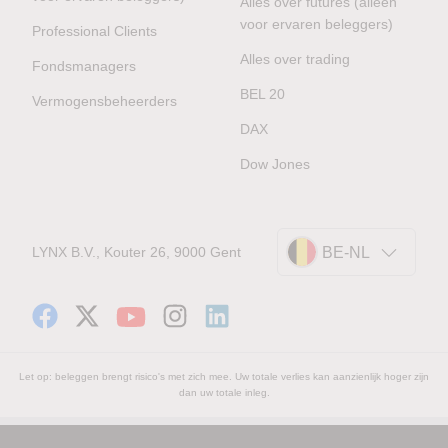
Alles over futures (alleen
voor ervaren beleggers)
Professional Clients
Alles over trading
Fondsmanagers
BEL 20
Vermogensbeheerders
DAX
Dow Jones
LYNX B.V., Kouter 26, 9000 Gent
BE-NL
Let op: beleggen brengt risico's met zich mee. Uw totale verlies kan aanzienlijk hoger zijn
dan uw totale inleg.