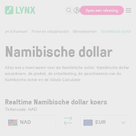
Skip to main content
Open een rekening
Zoek naar informatie
Beurs & Koersen
Forex en valutahandel
Wisselkoersen
Namibische dollar
Namibische dollar
Alles wat u moet weten over de Namibische dollar: Namibische dollar
wisselkoers, de grafiek, de ontwikkeling, de geschiedenis van de
Namibische dollar en de Valuta Calculator.
Realtime Namibische dollar koers
Tickercode: NAD
NAD
EUR