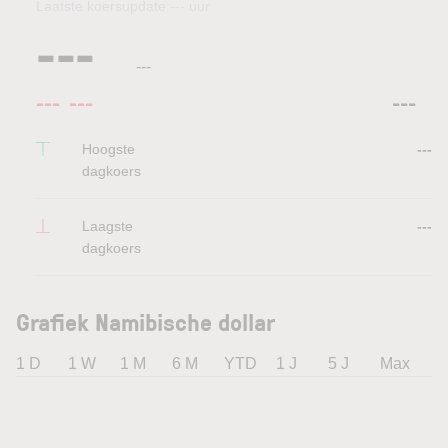
Laatste koersupdate:
---
uur
---
---
---
---
---
Hoogste
---
dagkoers
Laagste
---
dagkoers
Grafiek Namibische dollar
1 D
1 W
1 M
6 M
YTD
1 J
5 J
Max