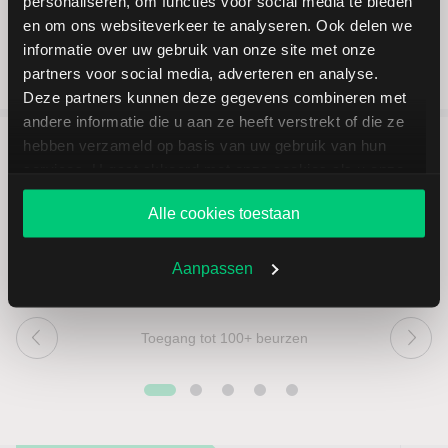
personaliseren, om functies voor social media te bieden
en om ons websiteverkeer te analyseren. Ook delen we
informatie over uw gebruik van onze site met onze
partners voor social media, adverteren en analyse.
Deze partners kunnen deze gegevens combineren met
andere informatie die u aan ze heeft verstrekt of die ze
hebben verzameld op basis van uw gebruik van hun
services. U gaat akkoord met onze cookies als u onze
5 redenen om via LYNX te
website blijft gebruiken.
beleggen
Alle cookies toestaan
Aanpassen
Toegang tot 100+ beurzen