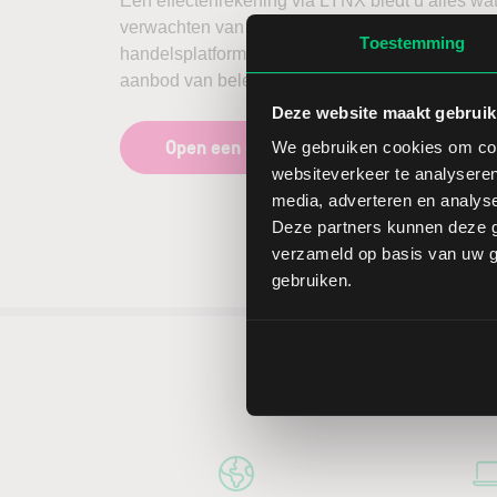
Een effectenrekening via LYNX biedt u alles wa
verwachten van een broker. Een stabiel en intuït
Toestemming
handelsplatform, scherpe tarieven en een zeer u
aanbod van beleggingsproducten en beurzen.
Deze website maakt gebruik
Open een effectenrekening
We gebruiken cookies om cont
websiteverkeer te analyseren
media, adverteren en analys
Deze partners kunnen deze g
verzameld op basis van uw ge
gebruiken.