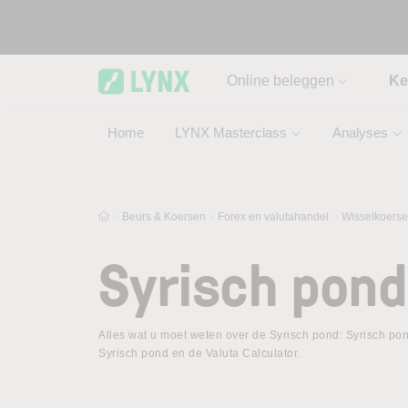
Skip to main content
Online beleggen
Ke
Home
LYNX Masterclass
Analyses
Beurs & Koersen
Forex en valutahandel
Wisselkoers
Syrisch pond
Alles wat u moet weten over de Syrisch pond: Syrisch pon
Syrisch pond en de Valuta Calculator.