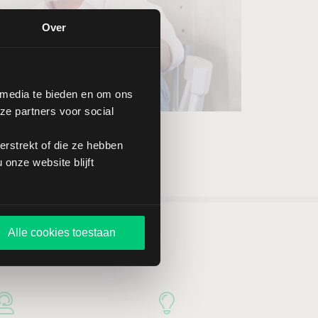
Over
 media te bieden en om ons
ze partners voor social
rstrekt of die ze hebben
onze website blijft
Alle cookies toestaan
n