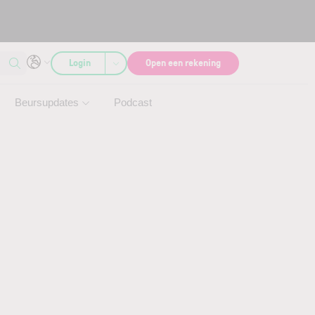
Login
Open een rekening
Beursupdates
Podcast