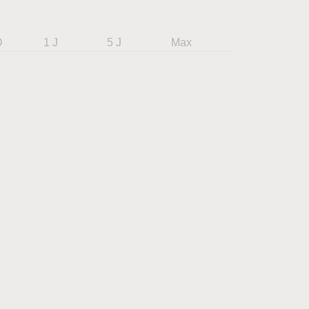
D
1 J
5 J
Max