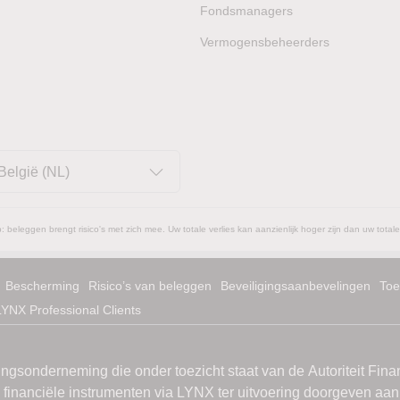
Fondsmanagers
Vermogensbeheerders
België (NL)
: beleggen brengt risico's met zich mee. Uw totale verlies kan aanzienlijk hoger zijn dan uw totale
Bescherming
Risico’s van beleggen
Beveiligingsaanbevelingen
Toe
LYNX Professional Clients