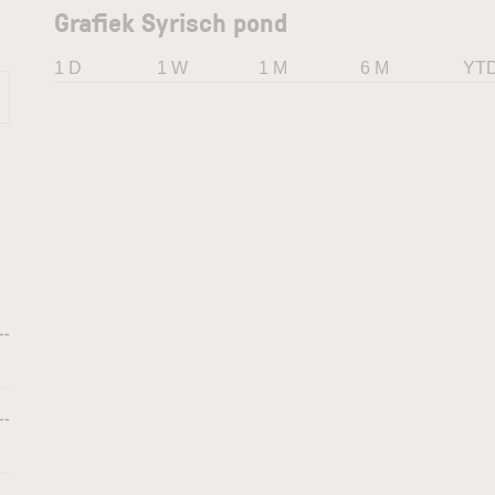
Grafiek Syrisch pond
1 D
1 W
1 M
6 M
YT
--
--