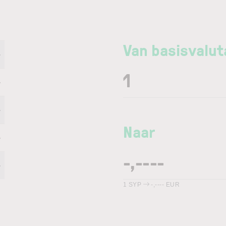
Van basisvalut
-
-
-
Naar
-
-
1
SYP
-,----
EUR