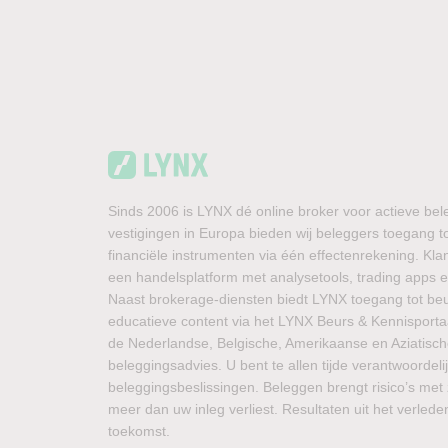
Sinds 2006 is LYNX dé online broker voor actieve bel
vestigingen in Europa bieden wij beleggers toegang t
financiële instrumenten via één effectenrekening. K
een handelsplatform met analysetools, trading apps en
Naast brokerage-diensten biedt LYNX toegang tot be
educatieve content via het LYNX Beurs & Kennisportaal
de Nederlandse, Belgische, Amerikaanse en Aziatisc
beleggingsadvies. U bent te allen tijde verantwoordeli
beleggingsbeslissingen. Beleggen brengt risico’s met 
meer dan uw inleg verliest. Resultaten uit het verled
toekomst.