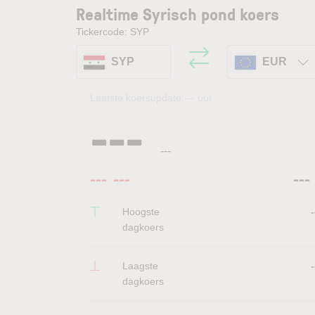
Realtime Syrisch pond koers
Tickercode: SYP
SYP
EUR
Laatste koersupdate:
---
uur
---
---
---
---
---
Hoogste
-
dagkoers
Laagste
-
dagkoers