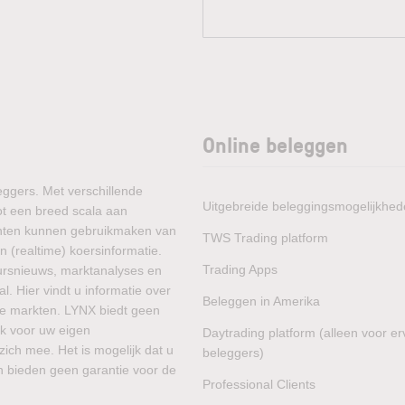
Online beleggen
eggers. Met verschillende
Uitgebreide beleggingsmogelijkhe
ot een breed scala aan
lanten kunnen gebruikmaken van
TWS Trading platform
 (realtime) koersinformatie.
Trading Apps
ursnieuws, marktanalyses en
. Hier vindt u informatie over
Beleggen in Amerika
he markten. LYNX biedt geen
jk voor uw eigen
Daytrading platform (alleen voor e
zich mee. Het is mogelijk dat u
beleggers)
en bieden geen garantie voor de
Professional Clients