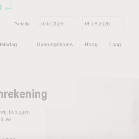
R
Periode:
delsdag
Openingskoers
Hoog
Laag
nrekening
 wij, beleggen
it uw