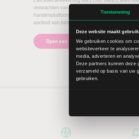
Een effectenrekening via LYNX biedt u alles wa
verwachten van een broker. Een stabiel en intuït
Toestemming
handelsplatform, scherpe tarieven en een zeer u
aanbod van beleggingsproducten en beurzen.
Deze website maakt gebruik
Open een effectenrekening
We gebruiken cookies om cont
websiteverkeer te analyseren
media, adverteren en analys
Deze partners kunnen deze g
verzameld op basis van uw ge
gebruiken.