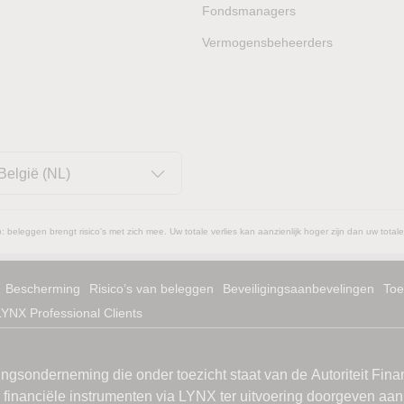
Fondsmanagers
Vermogensbeheerders
België (NL)
: beleggen brengt risico's met zich mee. Uw totale verlies kan aanzienlijk hoger zijn dan uw totale
Bescherming
Risico’s van beleggen
Beveiligingsaanbevelingen
Toe
LYNX Professional Clients