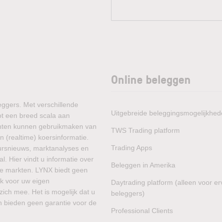
Online beleggen
eggers. Met verschillende
Uitgebreide beleggingsmogelijkhe
ot een breed scala aan
lanten kunnen gebruikmaken van
TWS Trading platform
 (realtime) koersinformatie.
Trading Apps
ursnieuws, marktanalyses en
. Hier vindt u informatie over
Beleggen in Amerika
he markten. LYNX biedt geen
jk voor uw eigen
Daytrading platform (alleen voor e
zich mee. Het is mogelijk dat u
beleggers)
en bieden geen garantie voor de
Professional Clients