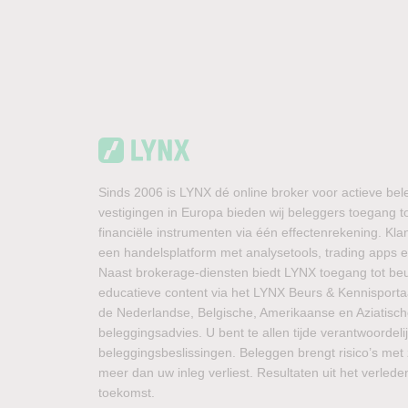
Sinds 2006 is LYNX dé online broker voor actieve bel
vestigingen in Europa bieden wij beleggers toegang t
financiële instrumenten via één effectenrekening. K
een handelsplatform met analysetools, trading apps en
Naast brokerage-diensten biedt LYNX toegang tot be
educatieve content via het LYNX Beurs & Kennisportaal
de Nederlandse, Belgische, Amerikaanse en Aziatisc
beleggingsadvies. U bent te allen tijde verantwoordeli
beleggingsbeslissingen. Beleggen brengt risico’s met 
meer dan uw inleg verliest. Resultaten uit het verled
toekomst.