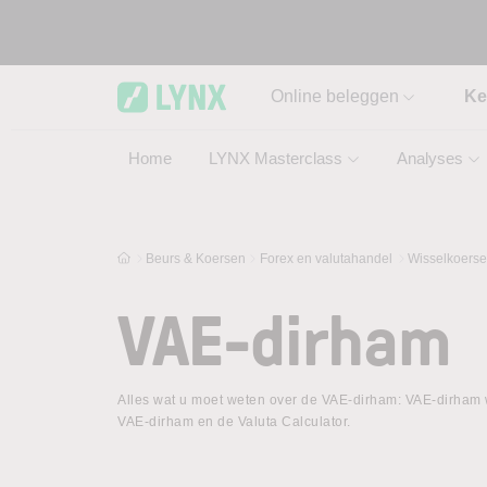
Skip to main content
Online beleggen
Ke
Home
LYNX Masterclass
Analyses
Beurs & Koersen
Forex en valutahandel
Wisselkoers
VAE-dirham
Alles wat u moet weten over de VAE-dirham: VAE-dirham w
VAE-dirham en de Valuta Calculator.