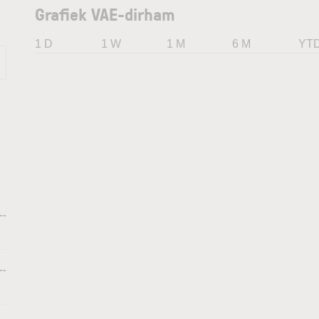
Grafiek VAE-dirham
1 D
1 W
1 M
6 M
YT
--
--