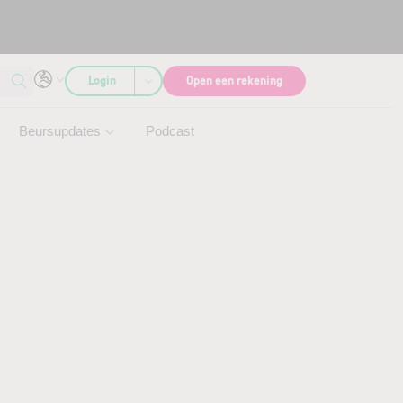
Login
Open een rekening
Beursupdates
Podcast