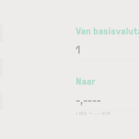
Van basisvalut
-
-
-
Naar
-
-
1
AED
-,----
EUR