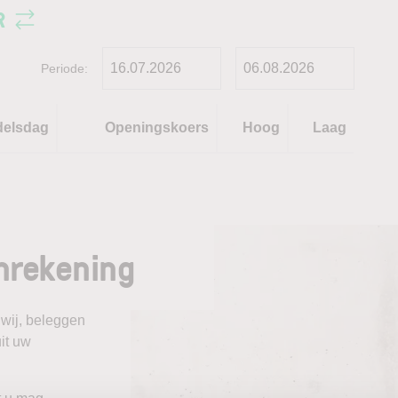
R
Periode:
delsdag
Openingskoers
Hoog
Laag
nrekening
 wij, beleggen
it uw