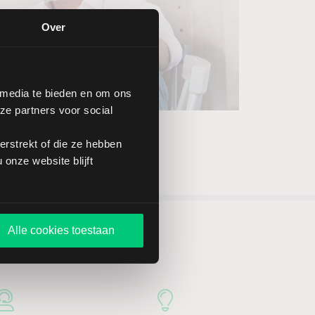
Over
 media te bieden en om ons
ze partners voor social
rstrekt of die ze hebben
onze website blijft
Alle cookies toestaan
n