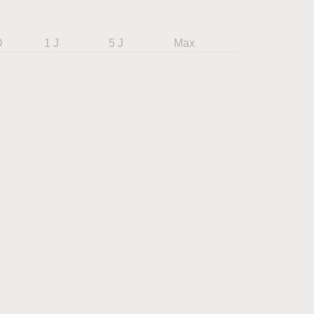
D
1 J
5 J
Max