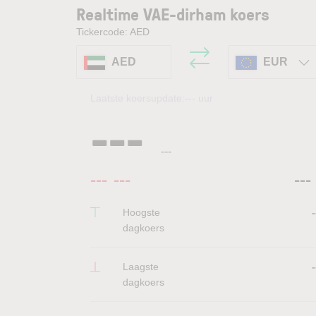
Realtime VAE-dirham koers
Tickercode: AED
AED
EUR
Laatste koersupdate:
---
uur
---
---
---
---
---
Hoogste
-
dagkoers
Laagste
-
dagkoers