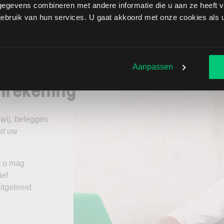
egevens combineren met andere informatie die u aan ze heeft ve
 verhouding tussen de euro ten opzichte van de
bruik van hun services. U gaat akkoord met onze cookies als u 
Aanpassen
nrekening
 wij, beleggen
it uw
t u mag
ief
itgebreid