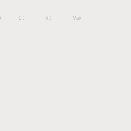
D
1 J
5 J
Max