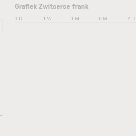
Grafiek Zwitserse frank
1 D
1 W
1 M
6 M
YT
--
--