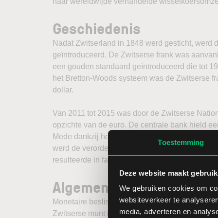
naar wereldwijde verhandelde wisselkoersomzet 
Geschiedenis
Nadat Zwitserland in 1848 werd gesticht, werd d
geïntroduceerd. De Zwitserse frank was aanvan
een gouden standaard geïntroduceerd die tot 19
het Bretton-Woods systeem was de Zwitserse f
dollar.
Van 2011 tot 2015 was door de Zwitserse Nati
opzichte van de euro. De centrale bank hield ee
Mede dankzij het opkoopprogramma van de ECB 
Toestemming
werd de verordening ontbonden. Het besluit zor
resulteerde in faillissementen van meerdere bro
Deze website maakt gebruik
Algemene informatie
We gebruiken cookies om cont
websiteverkeer te analyseren
Monetaire beslissingen in Zwitserland worden
media, adverteren en analys
Zwitserse munt is net als in de eurozone verdeel