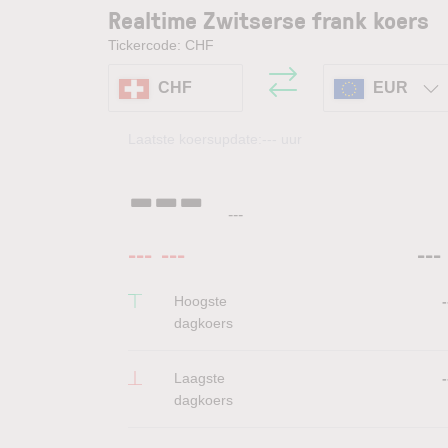
Realtime Zwitserse frank koers
Tickercode: CHF
CHF
EUR
Laatste koersupdate:
---
uur
---
---
---
---
---
Hoogste
-
dagkoers
Laagste
-
dagkoers