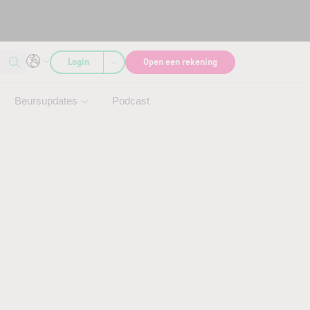
Login
Open een rekening
Beursupdates
Podcast