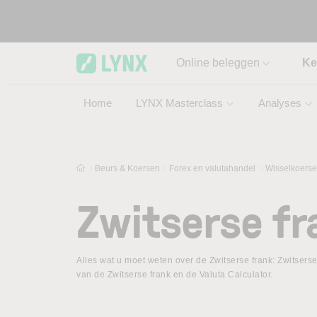
Skip to main content
Online beleggen
Ke
Home
LYNX Masterclass
Analyses
Beurs & Koersen
Forex en valutahandel
Wisselkoers
Zwitserse fr
Alles wat u moet weten over de Zwitserse frank: Zwitserse
van de Zwitserse frank en de Valuta Calculator.