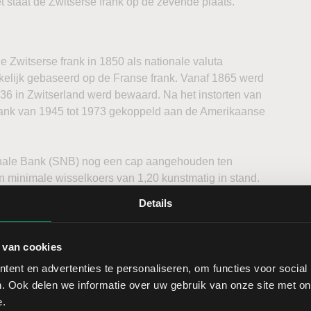
staat de Zwitserse frank op de zevende plaats.
e Zwitserse frank in 1850 als nationale valuta
kelijk gebaseerd op de Franse frank. Vanaf 1865 werd
36 in Zwitserland werd bewaard. Na het instorten van
rank van 1945 tot 1973 gekoppeld aan de Amerikaanse
onale Bank (SNB) nog een cap aangehouden ten
n minimale wisselkoers van 1,20 kunstmatig in stand.
kon dit niet langer worden vastgehouden en hierom
Details
gde voor paniek onder valutahandelaren en dit
kers.
 van cookies
ent en advertenties te personaliseren, om functies voor social
. Ook delen we informatie over uw gebruik van onze site met on
 dus genomen door de Swiss National Bank (SNB). De
e.
d in centen. Een Zwitserse frank is dan ook gelijk aan