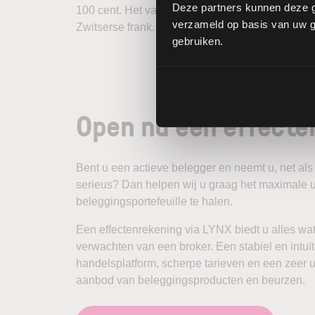
Deze partners kunnen deze g
100 cent. Het valutapaar EUR/CHF staat voor de
verzameld op basis van uw ge
Zwitserse frank.
gebruiken.
Open nu een effecte
Bent u een actieve belegger en neemt u, net als
serieus? Dan helpen wij u graag het maximale u
beleggingsportefeuille te halen.
Een effectenrekening via LYNX biedt u alles wa
verwachten van een broker. Een stabiel en intuït
handelsplatform, scherpe tarieven en een zeer u
aanbod van beleggingsproducten en beurzen.