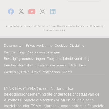
Let op: beleggen brengt risico's met zich mee. Uw totale verlies kan aanzienlijk hoger zijn
dan uw totale inleg.
Documenten
Privacyverklaring
Cookies
Disclaimer
Bescherming
Risico’s van beleggen
Beveiligingsaanbevelingen
Toegankelijkheidsverklaring
Feedbackformulier
Phishing awareness
IBKR
Pers
Werken bij LYNX
LYNX Professional Clients