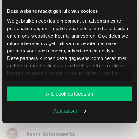
financiële doelen en risicobereidheid. Een
gedegen kennis van de aandelenmarkt en
Deze website maakt gebruik van cookies
fundamentele analyse kan helpen bij het nemen
We gebruiken cookies om content en advertenties te
van weloverwogen investeringsbeslissingen.
personaliseren, om functies voor social media te bieden
en om ons websiteverkeer te analyseren. Ook delen we
informatie over uw gebruik van onze site met onze
partners voor social media, adverteren en analyse.
Deze partners kunnen deze gegevens combineren met
Andere interessante webinars:
andere informatie die u aan ze heeft verstrekt of die ze
hebben verzameld op basis van uw gebruik van hun
23
services. U gaat akkoord met onze cookies als u onze
website blijft gebruiken.
20:00
Alle cookies toestaan
september
60 min
Aanpassen
Bouw uw eigen AI-analist met Claude
Kevin Schoovaerts