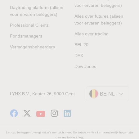
voor ervaren beleggers)
Daytrading platform (alleen
voor ervaren beleggers)
Alles over futures (alleen
voor ervaren beleggers)
Professional Clients
Alles over trading
Fondsmanagers
BEL 20
Vermogensbeheerders
DAX
Dow Jones
LYNX B.V., Kouter 26, 9000 Gent
BE-NL
Let op: beleggen brengt risico's met zich mee. Uw totale verlies kan aanzienlijk hoger zijn
dan uw totale inleg.