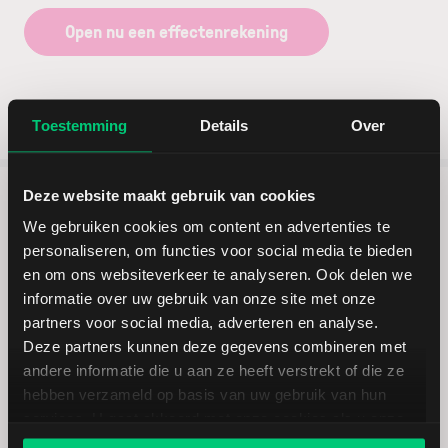
Open nu een effectenrekening
Toestemming
Details
Over
Deze website maakt gebruik van cookies
5 redenen om via LYNX te
We gebruiken cookies om content en advertenties te
personaliseren, om functies voor social media te bieden
beleggen
en om ons websiteverkeer te analyseren. Ook delen we
informatie over uw gebruik van onze site met onze
partners voor social media, adverteren en analyse.
Deze partners kunnen deze gegevens combineren met
andere informatie die u aan ze heeft verstrekt of die ze
Toegang tot 100+ beurzen
hebben verzameld op basis van uw gebruik van hun
services. U gaat akkoord met onze cookies als u onze
website blijft gebruiken.