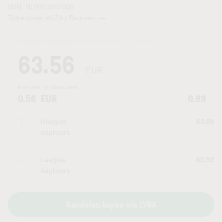
ISIN: NL0013267909
Tickercode: AKZA | Beurzen:
—
Laatste koersupdate:
06.08.2026 17:39
uur
63.56
EUR
Periode:
6 maanden
0.56
EUR
0.89
Hoogste
63.88
dagkoers
Laagste
62.92
dagkoers
Aandelen kopen via LYNX