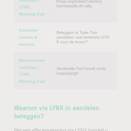
vandaag |
Kospi explodeert dankzij
hernieuwde AI-rally
LYNX
Morning Call
Aandelen
Beleggen in Take-Two
nieuws &
aandelen: wat betekent GTA
6 voor de koers?
analyse
Beursnieuws
vandaag |
Verdeelde Fed houdt rente
ongewijzigd
LYNX
Morning Call
Waarom via LYNX in aandelen
beleggen?
Met een effectenrekening via LYNX handelt u