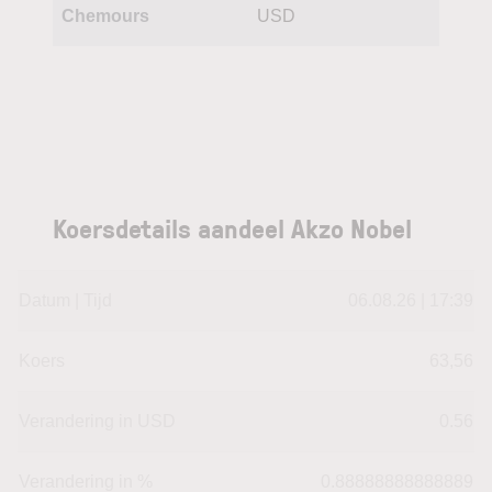
Chemours
USD
Koersdetails aandeel Akzo Nobel
Datum | Tijd
06.08.26 | 17:39
Koers
63,56
Verandering in USD
0.56
Verandering in %
0.88888888888889