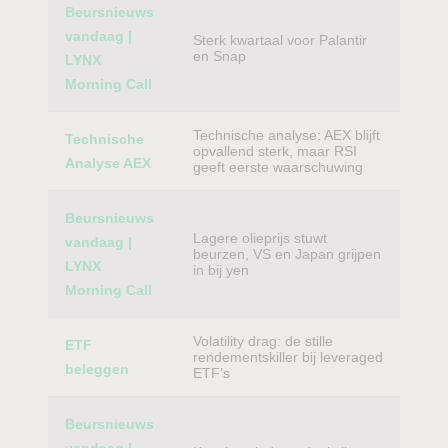
Beursnieuws
vandaag |
Sterk kwartaal voor Palantir
en Snap
LYNX
Morning Call
Technische analyse: AEX blijft
Technische
opvallend sterk, maar RSI
Analyse AEX
geeft eerste waarschuwing
Beursnieuws
Lagere olieprijs stuwt
vandaag |
beurzen, VS en Japan grijpen
LYNX
in bij yen
Morning Call
Volatility drag: de stille
ETF
rendementskiller bij leveraged
beleggen
ETF’s
Beursnieuws