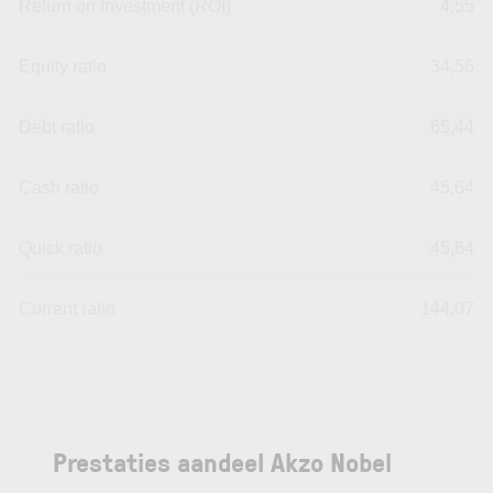
Return on Investment (ROI)
4,55
Equity ratio
34,56
Debt ratio
65,44
Cash ratio
45,64
Quick ratio
45,64
Current ratio
144,07
Prestaties aandeel Akzo Nobel