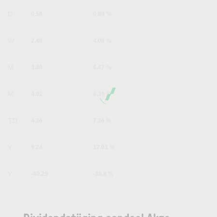
1D
0.56
0.89 %
1W
2.48
4.06 %
1M
3.86
6.47 %
6M
4.92
8.39 %
YTD
4.36
7.36 %
1Y
9.24
17.01 %
5Y
-40.29
-38.8 %