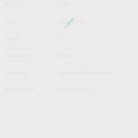
Valuta
EUR
Land
Niederlande
Indices
AEX
Supersector
Chemie
Subsector
Specialiteit Chemicaliën
Bedrijfsnaam
Akzo Nobel N.V.