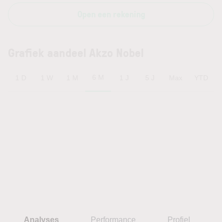
Open een rekening
Grafiek aandeel Akzo Nobel
6 M
1 D
1 W
1 M
1 J
5 J
Max
YTD
Analyses
Performance
Profiel