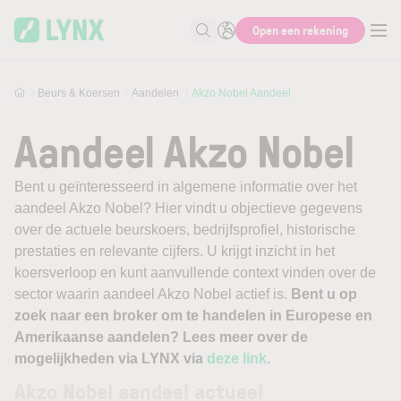
Skip to main content
Open een rekening
Zoek naar informatie
Beurs & Koersen
Aandelen
Akzo Nobel Aandeel
Aandeel Akzo Nobel
Bent u geïnteresseerd in algemene informatie over het
aandeel Akzo Nobel? Hier vindt u objectieve gegevens
over de actuele beurskoers, bedrijfsprofiel, historische
prestaties en relevante cijfers. U krijgt inzicht in het
koersverloop en kunt aanvullende context vinden over de
sector waarin aandeel Akzo Nobel actief is.
Bent u op
zoek naar een broker om te handelen in Europese en
Amerikaanse aandelen? Lees meer over de
mogelijkheden via LYNX via
deze link
.
Akzo Nobel aandeel actueel