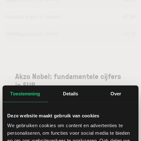
Hoogste koers 52 weken
67,64
Marktkapitalisatie (mld.)
10,78
Akzo Nobel: fundamentele cijfers
in EUR
Toestemming
Details
Over
Dividendrendement
--
Deze website maakt gebruik van cookies
Omzet ratio
6,25
We gebruiken cookies om content en advertenties te
personaliseren, om functies voor social media te bieden
Omzet per aandeel
59,50
en om ons websiteverkeer te analyseren. Ook delen we