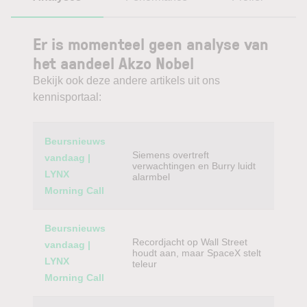
Er is momenteel geen analyse van
het aandeel Akzo Nobel
Bekijk ook deze andere artikels uit ons
kennisportaal:
Category
Titel
Beursnieuws
Siemens overtreft
vandaag |
verwachtingen en Burry luidt
LYNX
alarmbel
Morning Call
Beursnieuws
Recordjacht op Wall Street
vandaag |
houdt aan, maar SpaceX stelt
LYNX
teleur
Morning Call