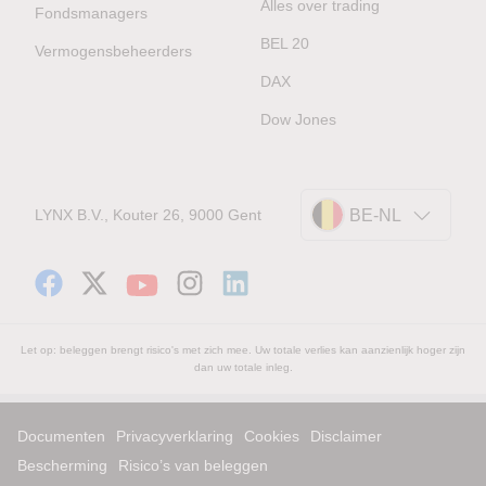
Alles over trading
Fondsmanagers
BEL 20
Vermogensbeheerders
DAX
Dow Jones
LYNX B.V., Kouter 26, 9000 Gent
BE-NL
Let op: beleggen brengt risico's met zich mee. Uw totale verlies kan aanzienlijk hoger zijn
dan uw totale inleg.
Documenten
Privacyverklaring
Cookies
Disclaimer
Bescherming
Risico’s van beleggen