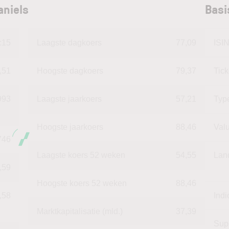
aniels
Basi
:15
Laagste dagkoers
77,09
ISI
,51
Hoogste dagkoers
79,37
Tic
993
Laagste jaarkoers
57,21
Typ
Hoogste jaarkoers
88,46
Val
746
Laagste koers 52 weken
54,55
Lan
,59
Hoogste koers 52 weken
88,46
,58
Indi
Marktkapitalisatie (mld.)
37,39
Sup