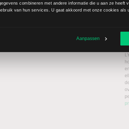
egevens combineren met andere informatie die u aan ze heeft ve
her Daniels brengt extra risico’s met zich mee: als de
bruik van hun services. U gaat akkoord met onze cookies als u 
verliezen onbeperkt oplopen. Het is belangrijk om deze
issing en enkel te beleggen met kapitaal dat u kunt
Ik
n
Aanpassen
roker
a
n
L
h
en
el
de
o
p
pr