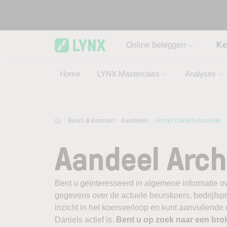
Skip to main content
Online beleggen
Ke
Home
LYNX Masterclass
Analyses
Beurs & Koersen
Aandelen
Archer Daniels Aandeel
Aandeel Arch
Bent u geïnteresseerd in algemene informatie ov
gegevens over de actuele beurskoers, bedrijfsprofi
inzicht in het koersverloop en kunt aanvullende
Daniels actief is.
Bent u op zoek naar een bro