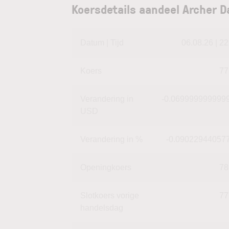
Koersdetails aandeel Archer D
Datum | Tijd
06.08.26 | 22
Koers
77
Verandering in
-0.069999999999
USD
Verandering in %
-0.09022944057
Openingkoers
78
Slotkoers vorige
77
handelsdag