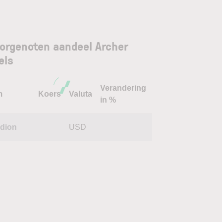
orgenoten aandeel Archer
els
Verandering
m
Koers
Valuta
in %
edion
USD