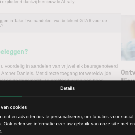
 explodeert dankzij hernieuwde AI-rally
ggen in Take-Two aandelen: wat betekent GTA 6 voor de
s?
beleggen?
u voordelig in aandelen van vrijwel elk beursgenoteerd
Ontv
l Archer Daniels. Met directe toegang tot wereldwijde
Nieu
ct op de thuismarkt. Zo profiteert u van een hoog
n doet u daarnaast via een stabiel platform met
Details
t gedegen analyses kunt maken. Belegt u met het oog op
Selec
erwacht u een dalende koers en gaat u short*?
 van cookies
W
ent en advertenties te personaliseren, om functies voor social
ggen. Ontdek alle voordelen van beleggen via een
L
. Ook delen we informatie over uw gebruik van onze site met on
t.
T
e.