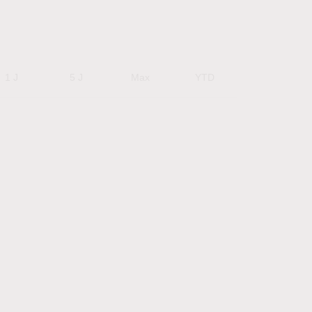
1 J
5 J
Max
YTD