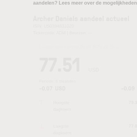
aandelen? Lees meer over de mogelijkheden
Archer Daniels aandeel actueel
ISIN: US0394831020
Tickercode: ADM | Beurzen:
—
Laatste koersupdate:
06.08.2026 22:15
uur
77.51
USD
Periode:
6 maanden
-0.07
USD
-0.09
Hoogste
79.
dagkoers
Laagste
77.
dagkoers