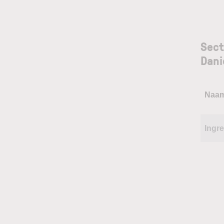
Sect
Dani
Naa
Ingr