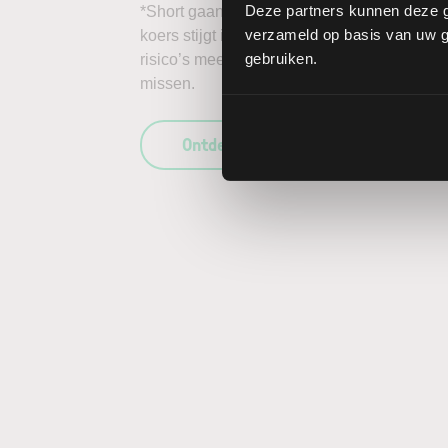
Deze partners kunnen deze g
*Short gaan in bijvoorbeeld het aandeel Arc
verzameld op basis van uw ge
koers stijgt in plaats van daalt, kunnen de 
gebruiken.
risico’s mee te wegen in uw beleggingsbesl
missen.
Ontdek wat LYNX uniek maakt als b