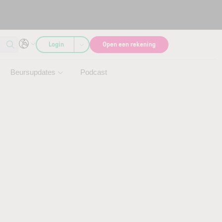
Login
Open een rekening
Beursupdates
Podcast