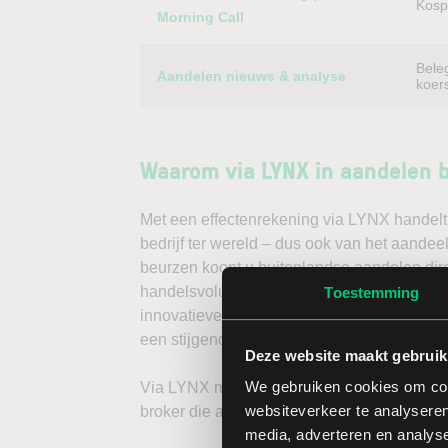
Kospi
Morning Call
Bele
Aandelen nieuws & analyse
koer
Waarom via LYNX in aandelen 
Met een effectenrekening via LYNX handelt 
bedrijf ter wereld – dus ook van het aandee
beurzen koopt u buitenlandse aandelen dire
handelsvolume en een lage spread. Handele
Toestemming
innovatieve trading tools, waarmee u direc
een stijgende koers door long te gaan, of v
Deze website maakt gebruik
We gebruiken cookies om cont
Via LYNX maakt u de volgende stap in bele
websiteverkeer te analyseren
broker die aandelenbeleggers serieus neem
media, adverteren en analys