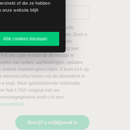
rstrekt of die ze hebben
onze website blijft
 wil graag de door mij geselecteerde
ieuwsbrieven van LYNX ontvangen. Door u
Alle cookies toestaan
an te melden voor de geselecteerde
ieuwsbrieven, geeft u toestemming aan
YNX om u per e-mail op de hoogte te
ouden van acties, aanbiedingen, updates
 andere marketingberichten. U kunt zich op
k moment uitschrijven via de afmeldlink in
 e-mail. Meer gedetailleerde informatie
ver hoe LYNX omgaat met uw
ersoonsgegevens vindt u in ons
ivacybeleid
.
Schrijf u vrijblijvend in