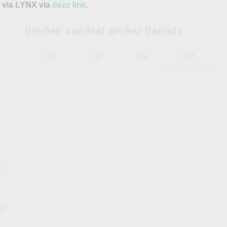
 via LYNX via
deze link
.
Grafiek aandeel Archer Daniels
6 M
1 D
1 W
1 M
37
09