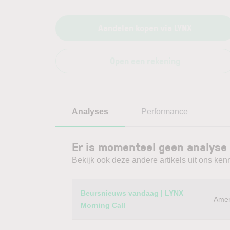
Aandelen kopen via LYNX
Open een rekening
Analyses
Performance
Er is momenteel geen analyse 
Bekijk ook deze andere artikels uit ons kenn
Category
Titel
Beursnieuws vandaag | LYNX
Amer
Morning Call