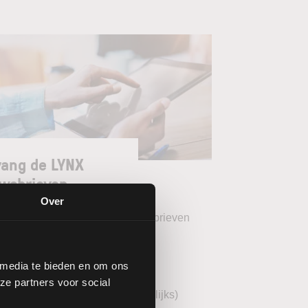
ang de LYNX
wsbrieven
Over
teer uw gewenste LYNX Nieuwsbrieven
eekoverzicht (wekelijks)
 media te bieden en om ons
YNX Morning Call (dagelijks)
ze partners voor social
echnische analyse BEL20 (wekelijks)