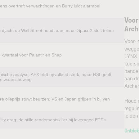
ens overtreft verwachtingen en Burry luidt alarmbel
Voor
Arch
rdjacht op Wall Street houdt aan, maar SpaceX stelt teleur
Voor- 
weggel
k kwartaal voor Palantir en Snap
LYNX k
koersb
handel
ische analyse: AEX blijft opvallend sterk, maar RSI geeft
aan de
te waarschuwing
Archer
e olieprijs stuwt beurzen, VS en Japan grijpen in bij yen
Houd e
reguli
leiden
ility drag: de stille rendementskiller bij leveraged ETF’s
Ontdek