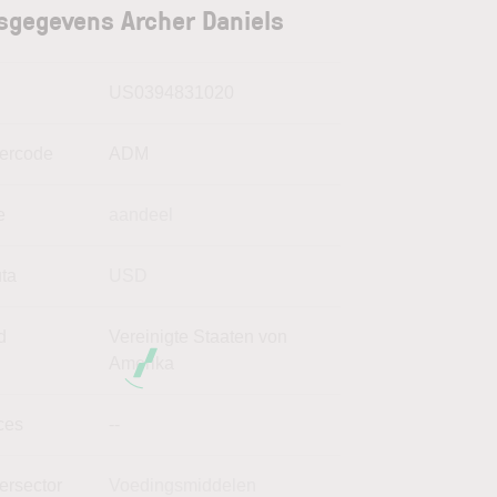
sgegevens Archer Daniels
N
US0394831020
kercode
ADM
e
aandeel
uta
USD
d
Vereinigte Staaten von
Amerika
ces
--
ersector
Voedingsmiddelen