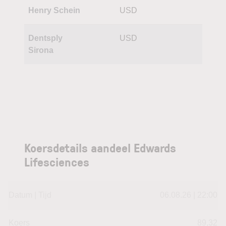
Henry Schein
USD
Dentsply
USD
Sirona
Koersdetails aandeel Edwards
Lifesciences
Datum | Tijd
06.08.26 | 22:00
Koers
89,32