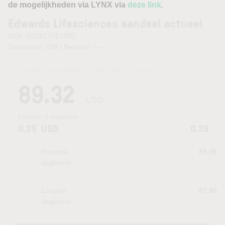
de mogelijkheden via LYNX via
deze link
.
Edwards Lifesciences aandeel actueel
ISIN: US28176E1082
Tickercode: EW | Beurzen:
—
Laatste koersupdate:
06.08.2026 22:00
uur
89.32
USD
Periode:
6 maanden
0.35
USD
0.39
Hoogste
89.36
dagkoers
Laagste
87.95
dagkoers