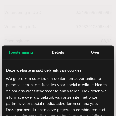
Verandering in USD
0.34999999999999
Verandering in %
0.39339103068449
Openingkoers
88,98
Toestemming
Details
Over
Slotkoers vorige handelsdag
88,97
Beurzen
3,00
Deze website maakt gebruik van cookies
We gebruiken cookies om content en advertenties te
personaliseren, om functies voor social media te bieden
Laagste dagkoers
87,95
en om ons websiteverkeer te analyseren. Ook delen we
informatie over uw gebruik van onze site met onze
Hoogste dagkoers
89,36
partners voor social media, adverteren en analyse.
Deze partners kunnen deze gegevens combineren met
andere informatie die u aan ze heeft verstrekt of die ze