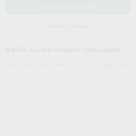
Aandelen kopen via LYNX
Open een rekening
Grafiek aandeel Edwards Lifesciences
6 M
1 D
1 W
1 M
1 J
5 J
Max
YTD