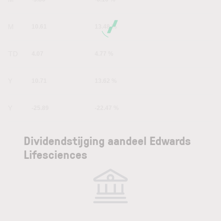
6M
10.61
13.48 %
YTD
4.07
4.77 %
1Y
10.71
13.62 %
5Y
-25.89
-22.47 %
Dividendstijging aandeel Edwards
Lifesciences