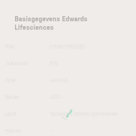
Basisgegevens Edwards
Lifesciences
ISIN
US28176E1082
Tickercode
EW
Type
aandeel
Valuta
USD
Land
Vereinigte Staaten von Amerika
Indices
--