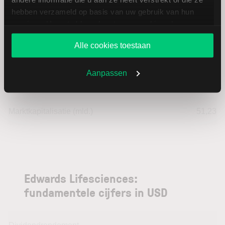
Laagste jaarkoers
74,66
hebben verzameld op basis van uw gebruik van hun
services. U gaat akkoord met onze cookies als u onze
Hoogste jaarkoers
96,29
website blijft gebruiken.
Alle cookies toestaan
Laagste koers 52 weken
72,30
Aanpassen
Hoogste koers 52 weken
96,29
Marktkapitalisatie (mld.)
51,23
Edwards Lifesciences:
fundamentele cijfers in USD