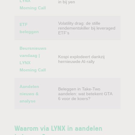
LYNX
in bij yen
Morning Call
Volatility drag: de stille
ETF
rendementskiller bij leveraged
beleggen
ETF’s
Beursnieuws
vandaag |
Kospi explodeert dankzij
hernieuwde AI-rally
LYNX
Morning Call
Aandelen
Beleggen in Take-Two
nieuws &
aandelen: wat betekent GTA
6 voor de koers?
analyse
Waarom via LYNX in aandelen