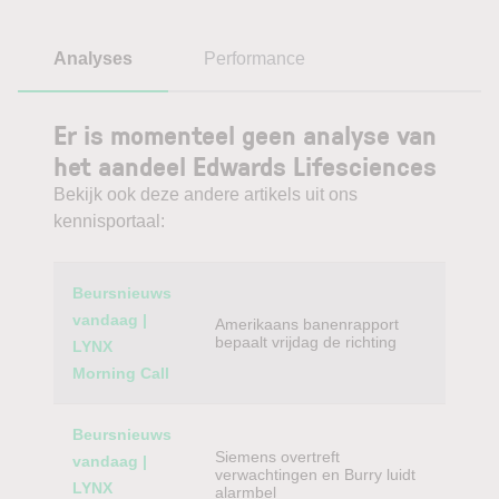
Analyses
Performance
Er is momenteel geen analyse van
het aandeel Edwards Lifesciences
Bekijk ook deze andere artikels uit ons
kennisportaal:
Category
Titel
Beursnieuws
vandaag |
Amerikaans banenrapport
bepaalt vrijdag de richting
LYNX
Morning Call
Beursnieuws
Siemens overtreft
vandaag |
verwachtingen en Burry luidt
LYNX
alarmbel