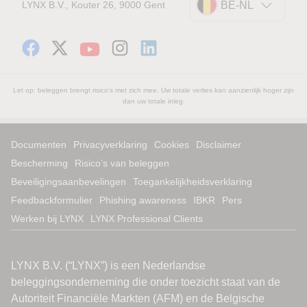
LYNX B.V., Kouter 26, 9000 Gent
BE-NL
Let op: beleggen brengt risico's met zich mee. Uw totale verlies kan aanzienlijk hoger zijn
dan uw totale inleg.
Documenten
Privacyverklaring
Cookies
Disclaimer
Bescherming
Risico’s van beleggen
Beveiligingsaanbevelingen
Toegankelijkheidsverklaring
Feedbackformulier
Phishing awareness
IBKR
Pers
Werken bij LYNX
LYNX Professional Clients