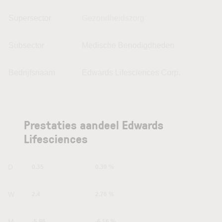
Supersector
Gezondheidszorg
Subsector
Medische Benodigdheden
Bedrijfsnaam
Edwards Lifesciences Corp.
Prestaties aandeel Edwards
Lifesciences
1D
0.35
0.39 %
1W
2.4
2.76 %
1M
-5.86
-6.16 %