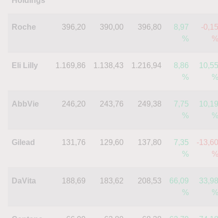
Holdings
Roche
396,20
390,00
396,80
8,97
-0,1
%
Eli Lilly
1.169,86
1.138,43
1.216,94
8,86
10,5
%
AbbVie
246,20
243,76
249,38
7,75
10,1
%
Gilead
131,76
129,60
137,80
7,35
-13,6
%
DaVita
188,69
183,62
208,53
66,09
33,9
%