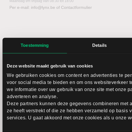
Maandag t/m vrijdag van 08:30 tot 18:00
Per e-mail:
info@lynx.be
of
Contactformulier
Toestemming
Details
Sinds 2006 is LYNX dé online broker voor actieve
beleggers. Met verschillende vestigingen in Europa
Deze website maakt gebruik van cookies
bieden wij beleggers toegang tot een breed scala aan
We gebruiken cookies om content en advertenties te per
financiële instrumenten via één effectenrekening.
voor social media te bieden en om ons websiteverkeer t
Klanten kunnen gebruikmaken van een
handelsplatform met analysetools, trading apps en
we informatie over uw gebruik van onze site met onze pa
(realtime) koersinformatie. Naast brokerage-diensten
adverteren en analyse.
biedt LYNX toegang tot beursnieuws, marktanalyses
Deze partners kunnen deze gegevens combineren met an
en educatieve content via het LYNX Beurs &
ze heeft verstrekt of die ze hebben verzameld op basis
Kennisportaal. Hier vindt u informatie over de
services. U gaat akkoord met onze cookies als u onze web
Nederlandse, Belgische, Amerikaanse en Aziatische
markten. LYNX biedt geen beleggingsadvies. U bent