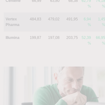
Centene
66,99
63,80
68,38
62,79
74,1
%
Vertex
484,83
479,02
491,95
6,94
1,4
Pharma
%
Illumina
199,87
197,08
203,75
52,39
66,9
%