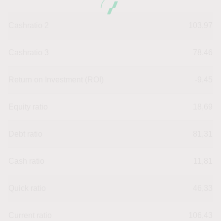
Cashratio 2
103,97
Cashratio 3
78,46
Return on Investment (ROI)
-9,45
Equity ratio
18,69
Debt ratio
81,31
Cash ratio
11,81
Quick ratio
46,33
Current ratio
106,43