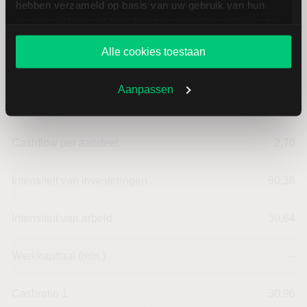
hebben verzameld op basis van uw gebruik van hun
services. U gaat akkoord met onze cookies als u onze
Dividendrendement
--
website blijft gebruiken.
Alle cookies toestaan
Omzet ratio
-9,41
Aanpassen
Omzet per aandeel
63,47
Cashflow per aandeel
2,76
Intensiteit van investeringen
60,36
Intensiteit van arbeid
39,64
Werkkapitaal (mln.)
--
Cashratio 1
30,96