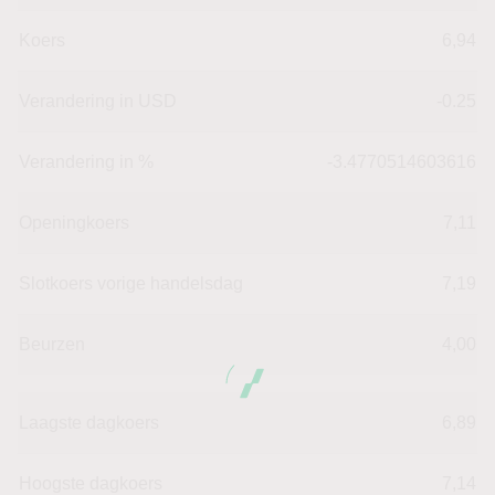
Koers
6,94
Verandering in USD
-0.25
Verandering in %
-3.4770514603616
Openingkoers
7,11
Slotkoers vorige handelsdag
7,19
Beurzen
4,00
Laagste dagkoers
6,89
Hoogste dagkoers
7,14