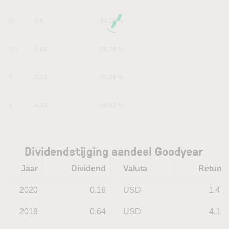
6M
-3.6
-34.16 %
YTD
-1.82
-20.78 %
1Y
-3.13
-31.08 %
5Y
-8.32
-54.52 %
Dividendstijging aandeel Goodyear
Jaar
Dividend
Valuta
Return
2020
0.16
USD
1.47
2019
0.64
USD
4.11