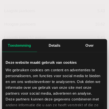
Laagste jaarkoers
5,43
Hoogste jaarkoers
10,62
Laagste koers 52 weken
5,43
Toestemming
Details
Over
Hoogste koers 52 weken
10,62
Deze website maakt gebruik van cookies
Marktkapitalisatie (mld.)
2,07
We gebruiken cookies om content en advertenties te
personaliseren, om functies voor social media te bieden
en om ons websiteverkeer te analyseren. Ook delen we
informatie over uw gebruik van onze site met onze
partners voor social media, adverteren en analyse.
Goodyear: fundamentele cijfers in
Deze partners kunnen deze gegevens combineren met
USD
andere informatie die u aan ze heeft verstrekt of die ze