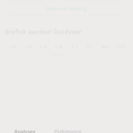
Open een rekening
Grafiek aandeel Goodyear
6 M
1 D
1 W
1 M
1 J
5 J
Max
YTD
Analyses
Performance