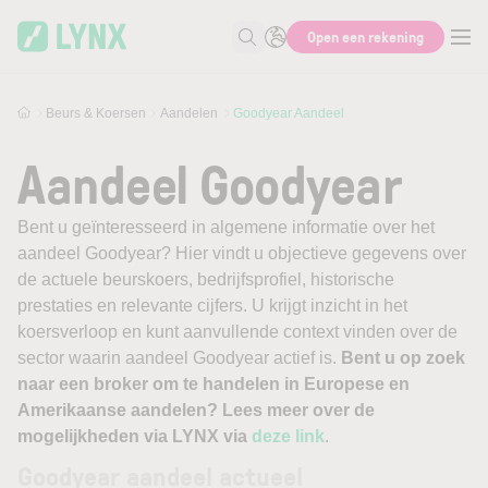
Skip to main content
Open een rekening
Zoek naar informatie
Beurs & Koersen
Aandelen
Goodyear Aandeel
Aandeel Goodyear
Bent u geïnteresseerd in algemene informatie over het
aandeel Goodyear? Hier vindt u objectieve gegevens over
de actuele beurskoers, bedrijfsprofiel, historische
prestaties en relevante cijfers. U krijgt inzicht in het
koersverloop en kunt aanvullende context vinden over de
sector waarin aandeel Goodyear actief is.
Bent u op zoek
naar een broker om te handelen in Europese en
Amerikaanse aandelen? Lees meer over de
mogelijkheden via LYNX via
deze link
.
Goodyear aandeel actueel