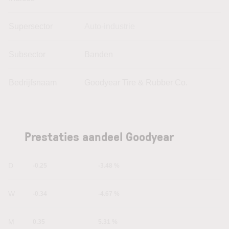
Supersector
Auto-industrie
Subsector
Banden
Bedrijfsnaam
Goodyear Tire & Rubber Co.
Prestaties aandeel Goodyear
1D
-0.25
-3.48 %
1W
-0.34
-4.67 %
1M
0.35
5.31 %