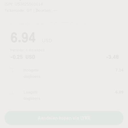
ISIN: US3825501014
Tickercode: GT | Beurzen:
—
Laatste koersupdate:
05.08.2026 22:15
uur
6.94
USD
Periode:
6 maanden
-0.25
USD
-3.48
Hoogste
7.14
dagkoers
Laagste
6.89
dagkoers
Aandelen kopen via LYNX