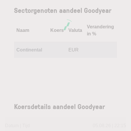
Sectorgenoten aandeel Goodyear
Verandering
Naam
Koers
Valuta
in %
Continental
EUR
Koersdetails aandeel Goodyear
Datum | Tijd
05.08.26 | 22:15