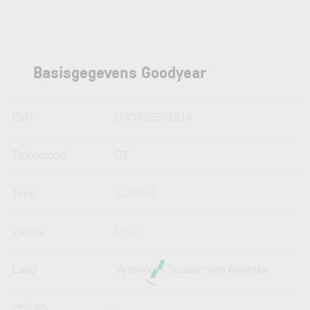
Basisgegevens Goodyear
ISIN
US3825501014
Tickercode
GT
Type
aandeel
Valuta
USD
Land
Vereinigte Staaten von Amerika
Indices
--