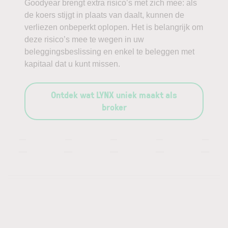
Goodyear brengt extra risico’s met zich mee: als
de koers stijgt in plaats van daalt, kunnen de
verliezen onbeperkt oplopen. Het is belangrijk om
deze risico’s mee te wegen in uw
beleggingsbeslissing en enkel te beleggen met
kapitaal dat u kunt missen.
Ontdek wat LYNX uniek maakt als
broker
—
—
—
—
—
—
—
—
—
—