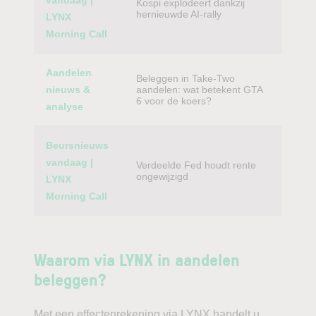
vandaag |
Kospi explodeert dankzij
hernieuwde AI-rally
LYNX
Morning Call
Aandelen
Beleggen in Take-Two
nieuws &
aandelen: wat betekent GTA
6 voor de koers?
analyse
Beursnieuws
vandaag |
Verdeelde Fed houdt rente
ongewijzigd
LYNX
Morning Call
Waarom via LYNX in aandelen
beleggen?
Met een effectenrekening via LYNX handelt u