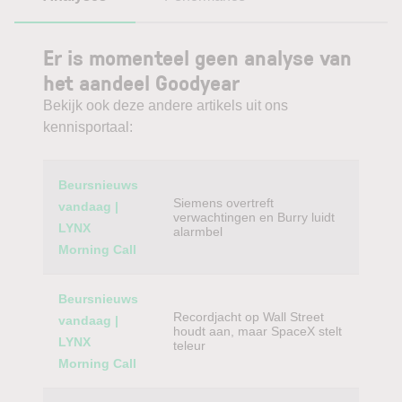
Er is momenteel geen analyse van
het aandeel Goodyear
Bekijk ook deze andere artikels uit ons
kennisportaal:
Category
Titel
Beursnieuws
Siemens overtreft
vandaag |
verwachtingen en Burry luidt
LYNX
alarmbel
Morning Call
Beursnieuws
Recordjacht op Wall Street
vandaag |
houdt aan, maar SpaceX stelt
LYNX
teleur
Morning Call