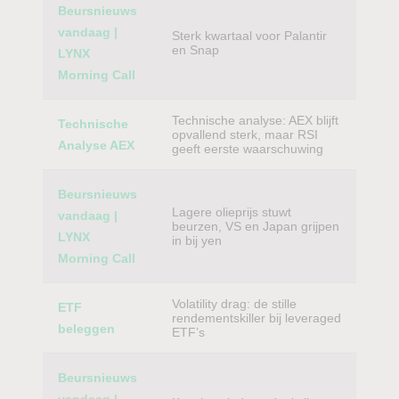
Beursnieuws
vandaag |
Sterk kwartaal voor Palantir
en Snap
LYNX
Morning Call
Technische analyse: AEX blijft
Technische
opvallend sterk, maar RSI
Analyse AEX
geeft eerste waarschuwing
Beursnieuws
Lagere olieprijs stuwt
vandaag |
beurzen, VS en Japan grijpen
LYNX
in bij yen
Morning Call
Volatility drag: de stille
ETF
rendementskiller bij leveraged
beleggen
ETF’s
Beursnieuws