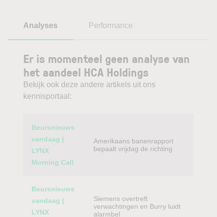
Analyses
Performance
Er is momenteel geen analyse van
het aandeel HCA Holdings
Bekijk ook deze andere artikels uit ons
kennisportaal:
Category
Titel
Beursnieuws
vandaag |
Amerikaans banenrapport
bepaalt vrijdag de richting
LYNX
Morning Call
Beursnieuws
Siemens overtreft
vandaag |
verwachtingen en Burry luidt
LYNX
alarmbel