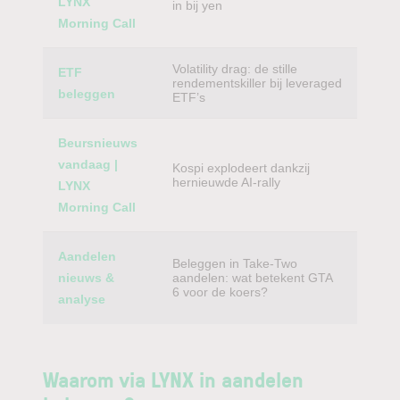
LYNX
in bij yen
Morning Call
Volatility drag: de stille
ETF
rendementskiller bij leveraged
beleggen
ETF’s
Beursnieuws
vandaag |
Kospi explodeert dankzij
hernieuwde AI-rally
LYNX
Morning Call
Aandelen
Beleggen in Take-Two
nieuws &
aandelen: wat betekent GTA
6 voor de koers?
analyse
Waarom via LYNX in aandelen