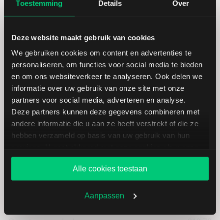
Laagste koers 52 weken
353,99
Toestemming
Details
Over
Hoogste koers 52 weken
556,52
Deze website maakt gebruik van cookies
We gebruiken cookies om content en advertenties te
Marktkapitalisatie (mld.)
88,69
personaliseren, om functies voor social media te bieden
en om ons websiteverkeer te analyseren. Ook delen we
informatie over uw gebruik van onze site met onze
partners voor social media, adverteren en analyse.
Deze partners kunnen deze gegevens combineren met
HCA Holdings: fundamentele
andere informatie die u aan ze heeft verstrekt of die ze
cijfers in USD
hebben verzameld op basis van uw gebruik van hun
services. U gaat akkoord met onze cookies als u onze
website blijft gebruiken.
Dividendrendement
--
Alle cookies toestaan
Omzet ratio
8,97
Aanpassen