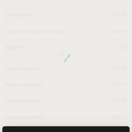
Openingkoers
412,00
Slotkoers vorige handelsdag
409,64
Beurzen
3,00
Laagste dagkoers
405,33
Hoogste dagkoers
415,73
Laagste jaarkoers
353,99
Hoogste jaarkoers
556,52