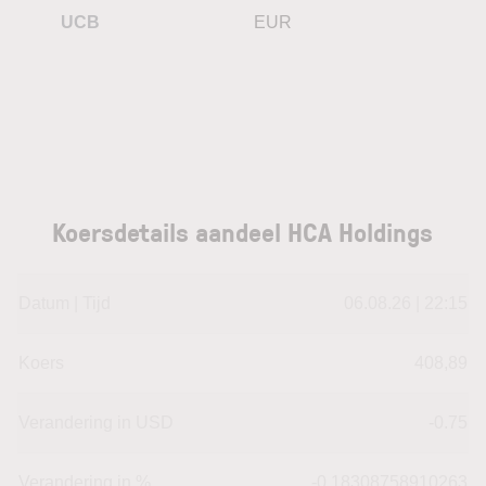
UCB
EUR
Koersdetails aandeel HCA Holdings
Datum | Tijd
06.08.26 | 22:15
Koers
408,89
Verandering in USD
-0.75
Verandering in %
-0.18308758910263