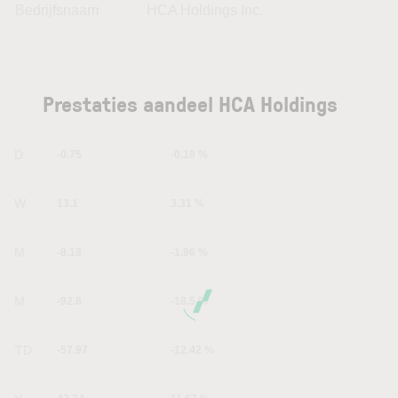
Bedrijfsnaam
HCA Holdings Inc.
Prestaties aandeel HCA Holdings
1D
-0.75
-0.18 %
1W
13.1
3.31 %
1M
-8.18
-1.96 %
6M
-92.8
-18.5 %
YTD
-57.97
-12.42 %