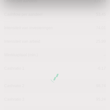
Omzet per aandeel
319,78
Cashflow per aandeel
53,45
Intensiteit van investeringen
74,01
Intensiteit van arbeid
25,99
Werkkapitaal (mln.)
--
Cashratio 1
-6,17
Cashratio 2
98,74
Cashratio 3
95,24