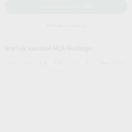
Aandelen kopen via LYNX
Open een rekening
Grafiek aandeel HCA Holdings
6 M
1 D
1 W
1 M
1 J
5 J
Max
YTD