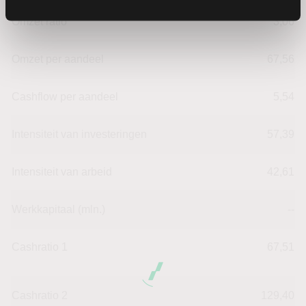
Omzet ratio
3,06
Omzet per aandeel
67,56
Cashflow per aandeel
5,54
Intensiteit van investeringen
57,39
Intensiteit van arbeid
42,61
Werkkapitaal (mln.)
--
Cashratio 1
67,51
Cashratio 2
129,40