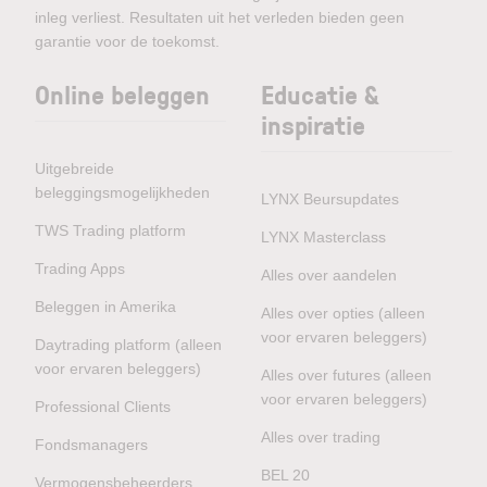
inleg verliest. Resultaten uit het verleden bieden geen
garantie voor de toekomst.
Online beleggen
Educatie &
inspiratie
Uitgebreide
beleggingsmogelijkheden
LYNX Beursupdates
TWS Trading platform
LYNX Masterclass
Trading Apps
Alles over aandelen
Beleggen in Amerika
Alles over opties (alleen
voor ervaren beleggers)
Daytrading platform (alleen
voor ervaren beleggers)
Alles over futures (alleen
voor ervaren beleggers)
Professional Clients
Alles over trading
Fondsmanagers
BEL 20
Vermogensbeheerders