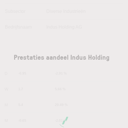
Subsector
Diverse Industrieën
Bedrijfsnaam
Indus Holding AG
Prestaties aandeel Indus Holding
1D
-0.95
-2.91 %
1W
1.7
5.66 %
1M
5.4
20.49 %
6M
-0.65
-2.01 %