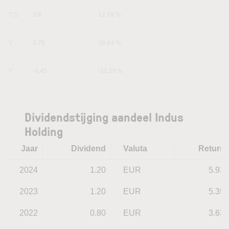
YTD
3.6
12.79 %
1Y
8.75
38.04 %
5Y
-4.45
-12.29 %
Dividendstijging aandeel Indus
Holding
Jaar
Dividend
Valuta
Return
2024
1.20
EUR
5.93
2023
1.20
EUR
5.39
2022
0.80
EUR
3.63