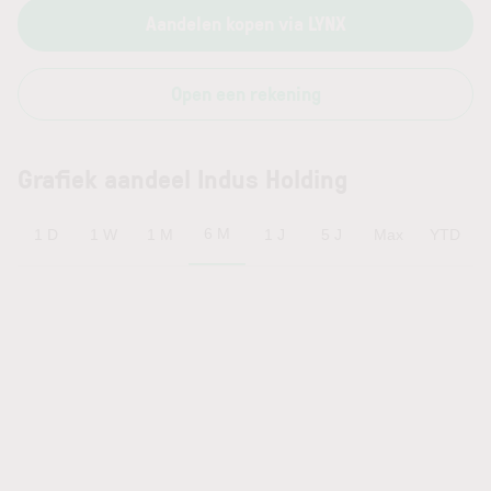
Aandelen kopen via LYNX
Open een rekening
Grafiek aandeel Indus Holding
6 M
1 D
1 W
1 M
1 J
5 J
Max
YTD