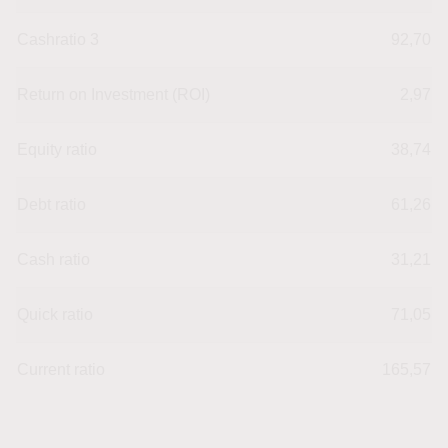
Cashratio 3
92,70
Return on Investment (ROI)
2,97
Equity ratio
38,74
Debt ratio
61,26
Cash ratio
31,21
Quick ratio
71,05
Current ratio
165,57