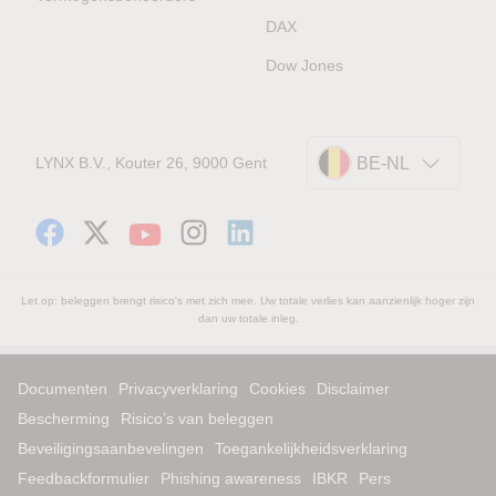
DAX
Dow Jones
LYNX B.V., Kouter 26, 9000 Gent
BE-NL
Let op: beleggen brengt risico's met zich mee. Uw totale verlies kan aanzienlijk hoger zijn
dan uw totale inleg.
Documenten
Privacyverklaring
Cookies
Disclaimer
Bescherming
Risico’s van beleggen
Beveiligingsaanbevelingen
Toegankelijkheidsverklaring
Feedbackformulier
Phishing awareness
IBKR
Pers