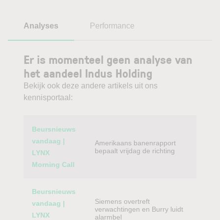
Analyses
Performance
Er is momenteel geen analyse van
het aandeel Indus Holding
Bekijk ook deze andere artikels uit ons
kennisportaal:
Category
Titel
Beursnieuws
vandaag |
Amerikaans banenrapport
bepaalt vrijdag de richting
LYNX
Morning Call
Beursnieuws
Siemens overtreft
vandaag |
verwachtingen en Burry luidt
LYNX
alarmbel