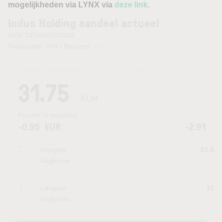
mogelijkheden via LYNX via
deze link
.
Indus Holding aandeel actueel
ISIN: DE0006200108
Tickercode: INH | Beurzen:
—
Laatste koersupdate:
06.08.2026 21:55
uur
31.75
EUR
Periode:
6 maanden
-0.95
EUR
-2.91
Hoogste
32.9
dagkoers
Laagste
31
dagkoers