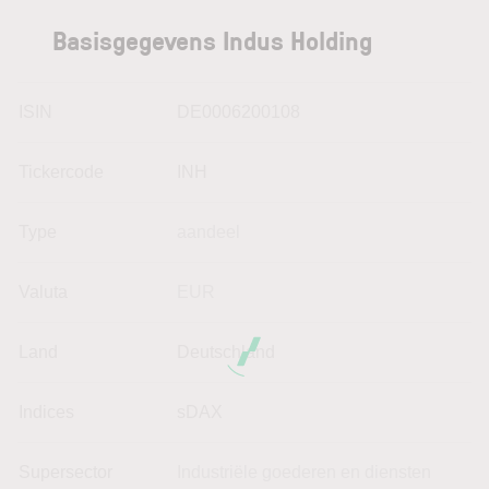
Basisgegevens Indus Holding
ISIN
DE0006200108
Tickercode
INH
Type
aandeel
Valuta
EUR
Land
Deutschland
Indices
sDAX
Supersector
Industriële goederen en diensten