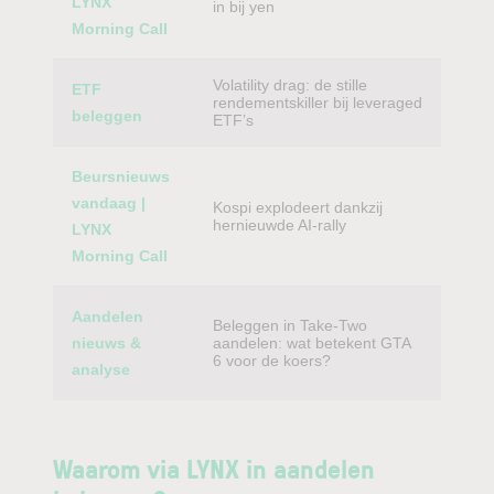
LYNX
in bij yen
Morning Call
Volatility drag: de stille
ETF
rendementskiller bij leveraged
beleggen
ETF’s
Beursnieuws
vandaag |
Kospi explodeert dankzij
hernieuwde AI-rally
LYNX
Morning Call
Aandelen
Beleggen in Take-Two
nieuws &
aandelen: wat betekent GTA
6 voor de koers?
analyse
Waarom via LYNX in aandelen