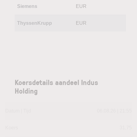
Siemens
EUR
ThyssenKrupp
EUR
Koersdetails aandeel Indus
Holding
Datum | Tijd
06.08.26 | 21:55
Koers
31,75