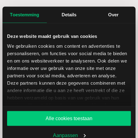
Hoogste jaarkoers
33,60
Toestemming
Details
Over
Laagste koers 52 weken
21,15
Deze website maakt gebruik van cookies
Hoogste koers 52 weken
33,60
We gebruiken cookies om content en advertenties te
personaliseren, om functies voor social media te bieden
en om ons websiteverkeer te analyseren. Ook delen we
Marktkapitalisatie (mld.)
0,84
informatie over uw gebruik van onze site met onze
partners voor social media, adverteren en analyse.
Deze partners kunnen deze gegevens combineren met
andere informatie die u aan ze heeft verstrekt of die ze
hebben verzameld op basis van uw gebruik van hun
Indus Holding: fundamentele
services. U gaat akkoord met onze cookies als u onze
cijfers in EUR
website blijft gebruiken.
Alle cookies toestaan
Dividendrendement
--
Aanpassen