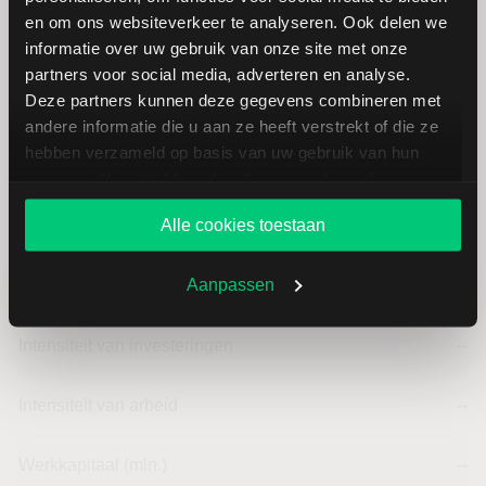
Navient: fundamentele cijfers in
en om ons websiteverkeer te analyseren. Ook delen we
USD
informatie over uw gebruik van onze site met onze
partners voor social media, adverteren en analyse.
Deze partners kunnen deze gegevens combineren met
Dividendrendement
--
andere informatie die u aan ze heeft verstrekt of die ze
hebben verzameld op basis van uw gebruik van hun
Omzet ratio
-13,11
services. U gaat akkoord met onze cookies als u onze
website blijft gebruiken.
Alle cookies toestaan
Omzet per aandeel
6,16
Aanpassen
Cashflow per aandeel
4,45
Intensiteit van investeringen
--
Intensiteit van arbeid
--
Werkkapitaal (mln.)
--