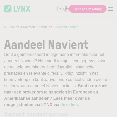
Skip to main content
Open een rekening
Zoek naar informatie
Beurs & Koersen
Aandelen
Navient Aandeel
Aandeel Navient
Bent u geïnteresseerd in algemene informatie over het
aandeel Navient? Hier vindt u objectieve gegevens over
de actuele beurskoers, bedrijfsprofiel, historische
prestaties en relevante cijfers. U krijgt inzicht in het
koersverloop en kunt aanvullende context vinden over de
sector waarin aandeel Navient actief is.
Bent u op zoek
naar een broker om te handelen in Europese en
Amerikaanse aandelen? Lees meer over de
mogelijkheden via LYNX via
deze link
.
Navient aandeel actueel