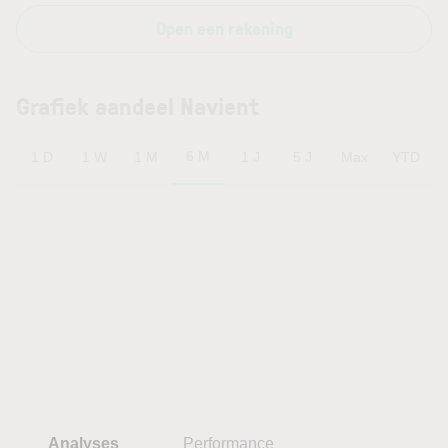
Open een rekening
Grafiek aandeel Navient
6 M
1 D
1 W
1 M
1 J
5 J
Max
YTD
Analyses
Performance