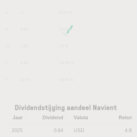
1M
1.1
13.11 %
6M
-0.56
-5.57 %
YTD
-3.51
-27 %
1Y
-2.96
-23.78 %
5Y
-12.05
-55.94 %
Dividendstijging aandeel Navient
Jaar
Dividend
Valuta
Return
2025
0.64
USD
4.92