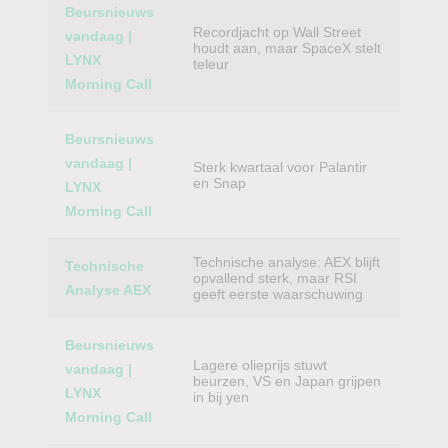
Beursnieuws
Recordjacht op Wall Street
vandaag |
houdt aan, maar SpaceX stelt
LYNX
teleur
Morning Call
Beursnieuws
vandaag |
Sterk kwartaal voor Palantir
en Snap
LYNX
Morning Call
Technische analyse: AEX blijft
Technische
opvallend sterk, maar RSI
Analyse AEX
geeft eerste waarschuwing
Beursnieuws
Lagere olieprijs stuwt
vandaag |
beurzen, VS en Japan grijpen
LYNX
in bij yen
Morning Call