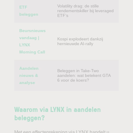
Volatility drag: de stille
ETF
rendementskiller bij leveraged
beleggen
ETF’s
Beursnieuws
vandaag |
Kospi explodeert dankzij
hernieuwde AI-rally
LYNX
Morning Call
Aandelen
Beleggen in Take-Two
nieuws &
aandelen: wat betekent GTA
6 voor de koers?
analyse
Waarom via LYNX in aandelen
beleggen?
Met een effectenrekening via LYNX handelt u