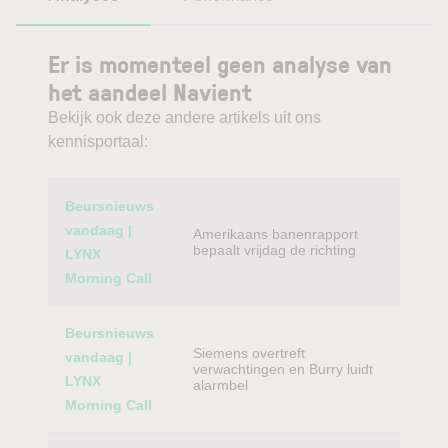
Er is momenteel geen analyse van
het aandeel Navient
Bekijk ook deze andere artikels uit ons
kennisportaal:
Category
Titel
Beursnieuws
vandaag |
Amerikaans banenrapport
bepaalt vrijdag de richting
LYNX
Morning Call
Beursnieuws
Siemens overtreft
vandaag |
verwachtingen en Burry luidt
LYNX
alarmbel
Morning Call