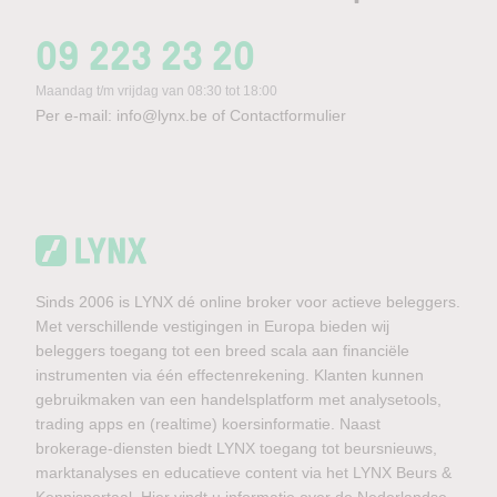
09 223 23 20
Maandag t/m vrijdag van 08:30 tot 18:00
Per e-mail:
info@lynx.be
of
Contactformulier
Sinds 2006 is LYNX dé online broker voor actieve beleggers.
Met verschillende vestigingen in Europa bieden wij
beleggers toegang tot een breed scala aan financiële
instrumenten via één effectenrekening. Klanten kunnen
gebruikmaken van een handelsplatform met analysetools,
trading apps en (realtime) koersinformatie. Naast
brokerage-diensten biedt LYNX toegang tot beursnieuws,
marktanalyses en educatieve content via het LYNX Beurs &
Kennisportaal. Hier vindt u informatie over de Nederlandse,