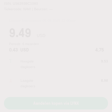
ISIN: US63938C1080
Tickercode: NAVI | Beurzen:
—
Laatste koersupdate:
06.08.2026 22:00
uur
9.49
USD
Periode:
6 maanden
0.43
USD
4.75
Hoogste
9.53
dagkoers
Laagste
8.98
dagkoers
Aandelen kopen via LYNX