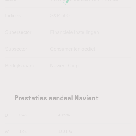
Indices
S&P 500
Supersector
Financiële instellingen
Subsector
Consumentenkrediet
Bedrijfsnaam
Navient Corp
Prestaties aandeel Navient
1D
0.43
4.75 %
1W
1.04
12.31 %