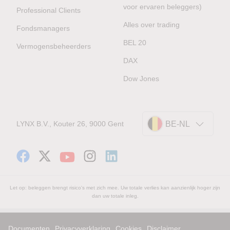
voor ervaren beleggers)
Professional Clients
Alles over trading
Fondsmanagers
BEL 20
Vermogensbeheerders
DAX
Dow Jones
LYNX B.V., Kouter 26, 9000 Gent
BE-NL
Let op: beleggen brengt risico's met zich mee. Uw totale verlies kan aanzienlijk hoger zijn
dan uw totale inleg.
Documenten
Privacyverklaring
Cookies
Disclaimer