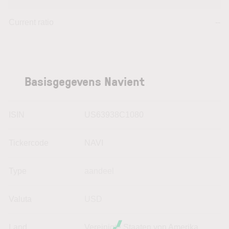
Current ratio
--
Basisgegevens Navient
ISIN
US63938C1080
Tickercode
NAVI
Type
aandeel
Valuta
USD
Land
Vereinigte Staaten von Amerika