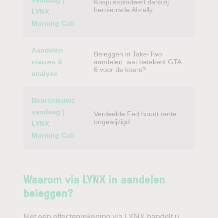
vandaag |
Kospi explodeert dankzij
hernieuwde AI-rally
LYNX
Morning Call
Aandelen
Beleggen in Take-Two
nieuws &
aandelen: wat betekent GTA
6 voor de koers?
analyse
Beursnieuws
vandaag |
Verdeelde Fed houdt rente
ongewijzigd
LYNX
Morning Call
Waarom via LYNX in aandelen
beleggen?
Met een effectenrekening via LYNX handelt u