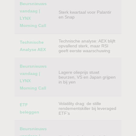
Beursnieuws
vandaag |
Sterk kwartaal voor Palantir
en Snap
LYNX
Morning Call
Technische analyse: AEX blijft
Technische
opvallend sterk, maar RSI
Analyse AEX
geeft eerste waarschuwing
Beursnieuws
Lagere olieprijs stuwt
vandaag |
beurzen, VS en Japan grijpen
LYNX
in bij yen
Morning Call
Volatility drag: de stille
ETF
rendementskiller bij leveraged
beleggen
ETF’s
Beursnieuws