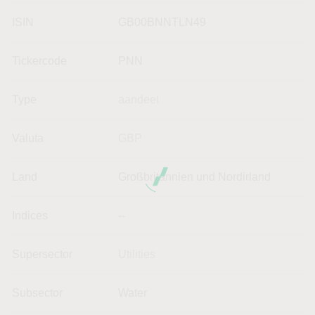
ISIN
GB00BNNTLN49
Tickercode
PNN
Type
aandeel
Valuta
GBP
Land
Großbritannien und Nordirland
Indices
--
Supersector
Utilities
Subsector
Water