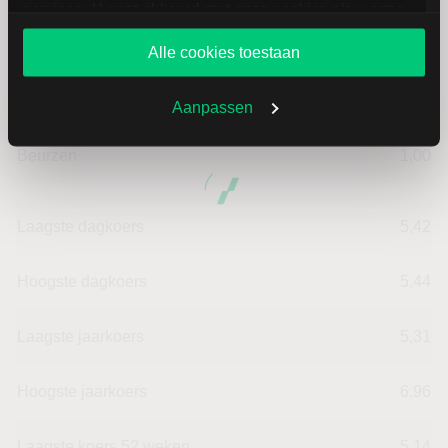
services. U gaat akkoord met onze cookies als u onze
website blijft gebruiken.
Openingkoers
5,44
Alle cookies toestaan
Slotkoers vorige handelsdag
5,41
Aanpassen
Beurzen
1,00
Laagste dagkoers
5,42
Hoogste dagkoers
5,44
Laagste jaarkoers
5,31
Hoogste jaarkoers
6,96
Laagste koers 52 weken
5,14