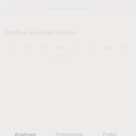
Open een rekening
Grafiek aandeel Pennon
6 M
1 D
1 W
1 M
1 J
5 J
Max
YTD
Analyses
Performance
Profiel