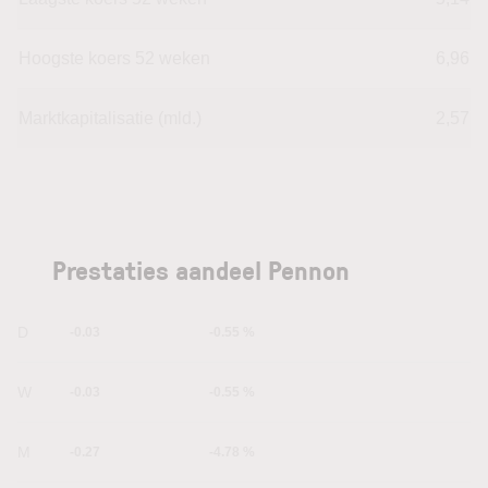
Hoogste koers 52 weken
6,96
Marktkapitalisatie (mld.)
2,57
Prestaties aandeel Pennon
1D
-0.03
-0.55 %
1W
-0.03
-0.55 %
1M
-0.27
-4.78 %