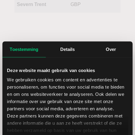
Severn Trent
GBP
Toestemming
Details
Over
Koersdetails aandeel Pennon
Deze website maakt gebruik van cookies
We gebruiken cookies om content en advertenties te
Datum | Tijd
05.08.26 | 20:11
personaliseren, om functies voor social media te bieden
en om ons websiteverkeer te analyseren. Ook delen we
Koers
5,38
informatie over uw gebruik van onze site met onze
partners voor social media, adverteren en analyse.
Verandering in USD
-0.03
Deze partners kunnen deze gegevens combineren met
andere informatie die u aan ze heeft verstrekt of die ze
hebben verzameld op basis van uw gebruik van hun
Verandering in %
-0.55452865064695