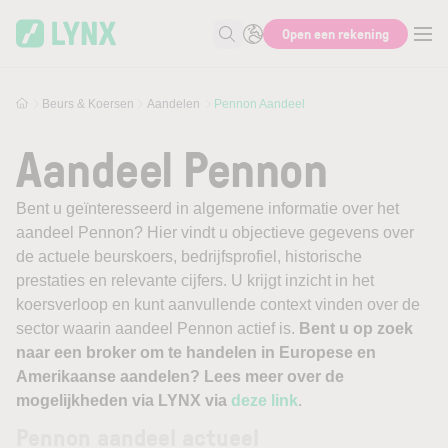
Skip to main content
Open een rekening
Zoek naar informatie
Beurs & Koersen
Aandelen
Pennon Aandeel
Aandeel Pennon
Bent u geïnteresseerd in algemene informatie over het
aandeel Pennon? Hier vindt u objectieve gegevens over
de actuele beurskoers, bedrijfsprofiel, historische
prestaties en relevante cijfers. U krijgt inzicht in het
koersverloop en kunt aanvullende context vinden over de
sector waarin aandeel Pennon actief is.
Bent u op zoek
naar een broker om te handelen in Europese en
Amerikaanse aandelen? Lees meer over de
mogelijkheden via LYNX via
deze link
.
Pennon aandeel actueel