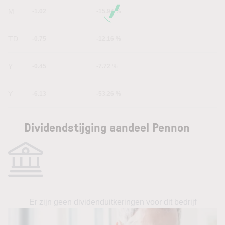
6M
-1.02
-15.94 %
YTD
-0.75
-12.16 %
1Y
-0.45
-7.72 %
5Y
-6.13
-53.26 %
Dividendstijging aandeel Pennon
Er zijn geen dividenduitkeringen voor dit bedrijf