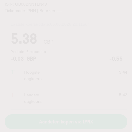
ISIN: GB00BNNTLN49
Tickercode: PNN | Beurzen:
—
Laatste koersupdate:
05.08.2026 20:11
uur
5.38
GBP
Periode:
6 maanden
-0.03
GBP
-0.55
Hoogste
5.44
dagkoers
Laagste
5.42
dagkoers
Aandelen kopen via LYNX