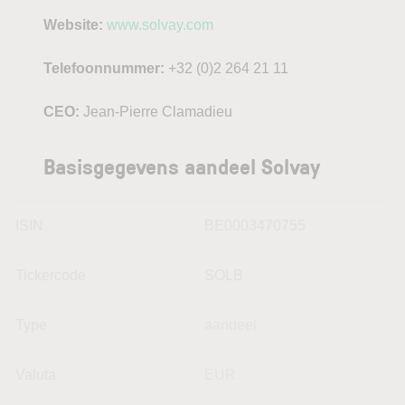
Website:
www.solvay.com
Telefoonnummer:
+32 (0)2 264 21 11
CEO:
Jean-Pierre Clamadieu
Basisgegevens aandeel Solvay
ISIN
BE0003470755
Tickercode
SOLB
Type
aandeel
Valuta
EUR