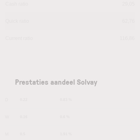
Cash ratio
29,05
Quick ratio
62,76
Current ratio
116,86
Prestaties aandeel Solvay
1D
0.22
0.83 %
1W
0.16
0.6 %
1M
0.5
1.91 %