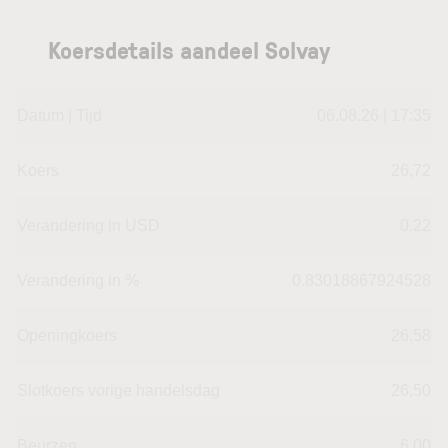
Koersdetails aandeel Solvay
Datum | Tijd
06.08.26 | 17:35
Koers
26,72
Verandering in USD
0.22
Verandering in %
0.83018867924528
Openingkoers
26,58
Slotkoers vorige handelsdag
26,50
Beurzen
6,00