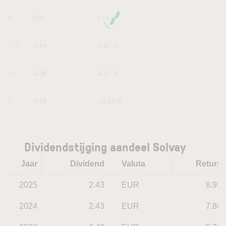
6M
0.04
0.15 %
YTD
-0.44
-1.62 %
1Y
-1.36
-4.84 %
5Y
-3.08
-10.33 %
Dividendstijging aandeel Solvay
Jaar
Dividend
Valuta
Return
2025
2.43
EUR
8.95
2024
2.43
EUR
7.80