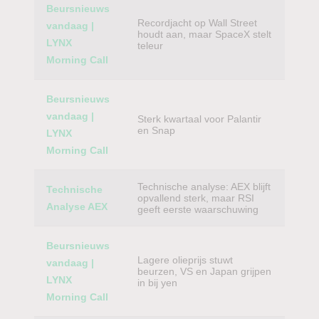
Beursnieuws
Recordjacht op Wall Street
vandaag |
houdt aan, maar SpaceX stelt
LYNX
teleur
Morning Call
Beursnieuws
vandaag |
Sterk kwartaal voor Palantir
en Snap
LYNX
Morning Call
Technische analyse: AEX blijft
Technische
opvallend sterk, maar RSI
Analyse AEX
geeft eerste waarschuwing
Beursnieuws
Lagere olieprijs stuwt
vandaag |
beurzen, VS en Japan grijpen
LYNX
in bij yen
Morning Call