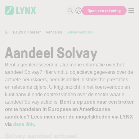
Skip to main content
Open een rekening
Zoek naar informatie
Beurs & Koersen
Aandelen
Solvay Aandeel
Aandeel Solvay
Bent u geïnteresseerd in algemene informatie over het
aandeel Solvay? Hier vindt u objectieve gegevens over de
actuele beurskoers, bedrijfsprofiel, historische prestaties
en relevante cijfers. U krijgt inzicht in het koersverloop en
kunt aanvullende context vinden over de sector waarin
aandeel Solvay actief is.
Bent u op zoek naar een broker
om te handelen in Europese en Amerikaanse
aandelen? Lees meer over de mogelijkheden via LYNX
via
deze link
.
Solvay aandeel actueel