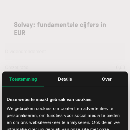
Solvay: fundamentele cijfers in
EUR
Dividendrendement
--
Omzet ratio
0,63
Toestemming
Details
Over
Omzet per aandeel
45,43
Deze website maakt gebruik van cookies
Cashflow per aandeel
6,53
We gebruiken cookies om content en advertenties te
personaliseren, om functies voor social media te bieden
Intensiteit van investeringen
64,94
en om ons websiteverkeer te analyseren. Ook delen we
informatie over uw gebruik van onze site met onze