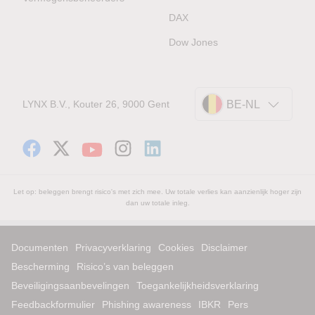
DAX
Dow Jones
LYNX B.V., Kouter 26, 9000 Gent
BE-NL
Let op: beleggen brengt risico's met zich mee. Uw totale verlies kan aanzienlijk hoger zijn
dan uw totale inleg.
Documenten
Privacyverklaring
Cookies
Disclaimer
Bescherming
Risico’s van beleggen
Beveiligingsaanbevelingen
Toegankelijkheidsverklaring
Feedbackformulier
Phishing awareness
IBKR
Pers