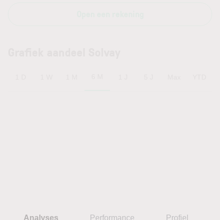
Open een rekening
Grafiek aandeel Solvay
6 M
1 D
1 W
1 M
1 J
5 J
Max
YTD
Analyses
Performance
Profiel