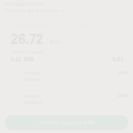
ISIN: BE0003470755
Tickercode: SOLB | Beurzen:
—
Laatste koersupdate:
06.08.2026 17:35
uur
26.72
EUR
Periode:
6 maanden
0.22
EUR
0.83
Hoogste
26.94
dagkoers
Laagste
26.58
dagkoers
Aandelen kopen via LYNX