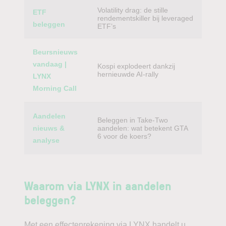
Volatility drag: de stille
ETF
rendementskiller bij leveraged
beleggen
ETF’s
Beursnieuws
vandaag |
Kospi explodeert dankzij
hernieuwde AI-rally
LYNX
Morning Call
Aandelen
Beleggen in Take-Two
nieuws &
aandelen: wat betekent GTA
6 voor de koers?
analyse
Waarom via LYNX in aandelen
beleggen?
Met een effectenrekening via LYNX handelt u