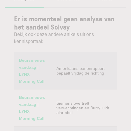
Er is momenteel geen analyse van
het aandeel Solvay
Bekijk ook deze andere artikels uit ons
kennisportaal:
Category
Titel
Beursnieuws
vandaag |
Amerikaans banenrapport
bepaalt vrijdag de richting
LYNX
Morning Call
Beursnieuws
Siemens overtreft
vandaag |
verwachtingen en Burry luidt
LYNX
alarmbel
Morning Call