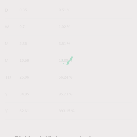
1D
0.35
0.51 %
1W
0.7
1.02 %
1M
2.36
3.51 %
6M
10.56
17.88 %
YTD
25.06
56.24 %
1Y
34.05
95.73 %
5Y
62.61
893.15 %