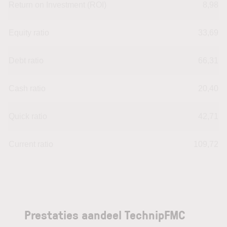
Return on Investment (ROI)
8,98
Equity ratio
33,69
Debt ratio
66,31
Cash ratio
20,40
Quick ratio
42,71
Current ratio
109,72
Prestaties aandeel TechnipFMC