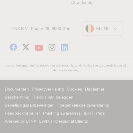
Dow Jones
LYNX B.V., Kouter 26, 9000 Gent
BE-NL
Let op: beleggen brengt risico's met zich mee. Uw totale verlies kan aanzienlijk hoger zijn
dan uw totale inleg.
Documenten
Privacyverklaring
Cookies
Disclaimer
Bescherming
Risico’s van beleggen
Beveiligingsaanbevelingen
Toegankelijkheidsverklaring
Feedbackformulier
Phishing awareness
IBKR
Pers
Werken bij LYNX
LYNX Professional Clients