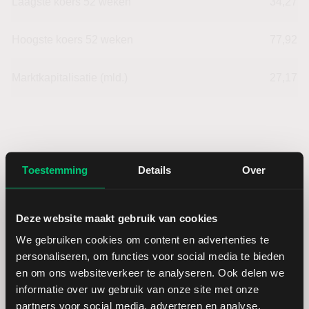
Laagste koers 52 weken
34,27
Hoogste koers 52 weken
77,92
Marktkapitalisatie (mld.)
27,17
TechnipFMC: fundamentele cijfers
Toestemming
Details
Over
in USD
Deze website maakt gebruik van cookies
Dividendrendement
--
We gebruiken cookies om content en advertenties te
personaliseren, om functies voor social media te bieden
Omzet ratio
9,18
en om ons websiteverkeer te analyseren. Ook delen we
informatie over uw gebruik van onze site met onze
partners voor social media, adverteren en analyse.