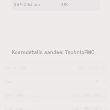
SBM Offshore
EUR
Koersdetails aandeel TechnipFMC
Datum | Tijd
06.08.26 | 22:15
Koers
69,62
Verandering in USD
0.35000000000001
Verandering in %
0.50526923632165