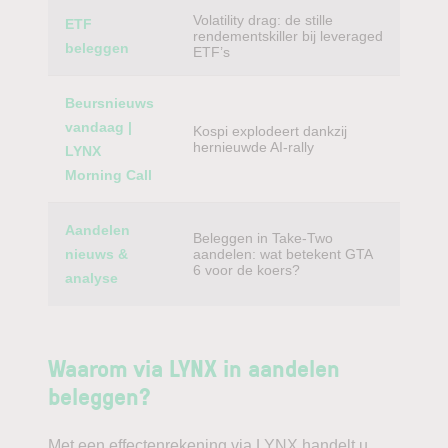
Volatility drag: de stille
ETF
rendementskiller bij leveraged
beleggen
ETF’s
Beursnieuws
vandaag |
Kospi explodeert dankzij
hernieuwde AI-rally
LYNX
Morning Call
Aandelen
Beleggen in Take-Two
nieuws &
aandelen: wat betekent GTA
6 voor de koers?
analyse
Waarom via LYNX in aandelen
beleggen?
Met een effectenrekening via LYNX handelt u