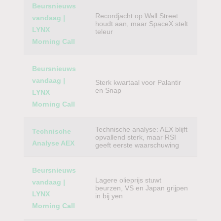
Beursnieuws
Recordjacht op Wall Street
vandaag |
houdt aan, maar SpaceX stelt
LYNX
teleur
Morning Call
Beursnieuws
vandaag |
Sterk kwartaal voor Palantir
en Snap
LYNX
Morning Call
Technische analyse: AEX blijft
Technische
opvallend sterk, maar RSI
Analyse AEX
geeft eerste waarschuwing
Beursnieuws
Lagere olieprijs stuwt
vandaag |
beurzen, VS en Japan grijpen
LYNX
in bij yen
Morning Call