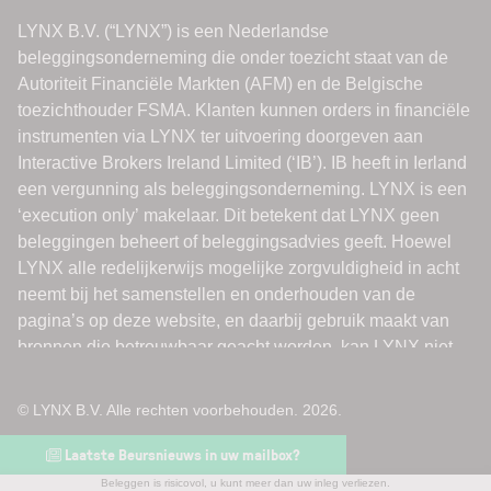
© LYNX B.V. Alle rechten voorbehouden. 2026.
Laatste Beursnieuws in uw mailbox?
Beleggen is risicovol, u kunt meer dan uw inleg verliezen.