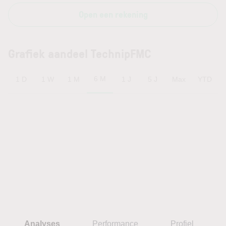
Open een rekening
Grafiek aandeel TechnipFMC
6 M
1 D
1 W
1 M
1 J
5 J
Max
YTD
Analyses
Performance
Profiel