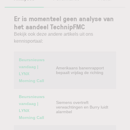
Er is momenteel geen analyse van
het aandeel TechnipFMC
Bekijk ook deze andere artikels uit ons
kennisportaal:
Category
Titel
Beursnieuws
vandaag |
Amerikaans banenrapport
bepaalt vrijdag de richting
LYNX
Morning Call
Beursnieuws
Siemens overtreft
vandaag |
verwachtingen en Burry luidt
LYNX
alarmbel
Morning Call