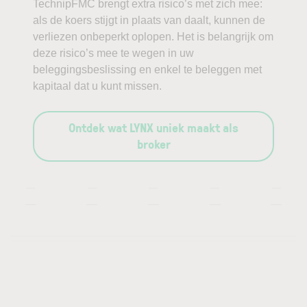
TechnipFMC brengt extra risico’s met zich mee:
als de koers stijgt in plaats van daalt, kunnen de
verliezen onbeperkt oplopen. Het is belangrijk om
deze risico’s mee te wegen in uw
beleggingsbeslissing en enkel te beleggen met
kapitaal dat u kunt missen.
Ontdek wat LYNX uniek maakt als
broker
—
—
—
—
—
—
—
—
—
—