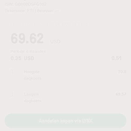
ISIN: GB00BDSFG982
Tickercode: FTI | Beurzen:
—
Laatste koersupdate:
06.08.2026 22:15
uur
69.62
USD
Periode:
6 maanden
0.35
USD
0.51
Hoogste
70.8
dagkoers
Laagste
69.57
dagkoers
Aandelen kopen via LYNX