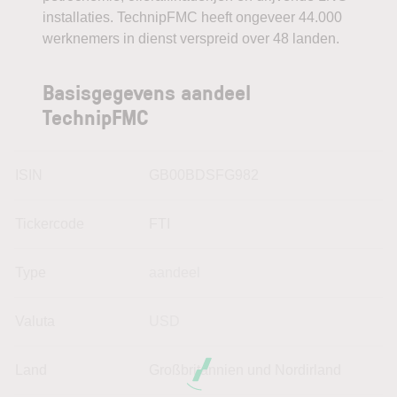
installaties. TechnipFMC heeft ongeveer 44.000
werknemers in dienst verspreid over 48 landen.
Basisgegevens aandeel
TechnipFMC
ISIN
GB00BDSFG982
Tickercode
FTI
Type
aandeel
Valuta
USD
Land
Großbritannien und Nordirland