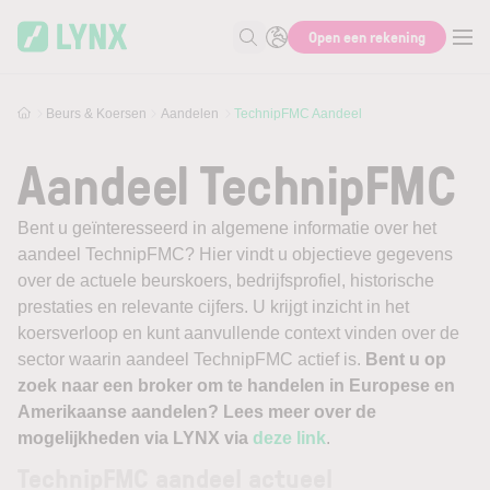
Skip to main content
Open een rekening
Zoek naar informatie
Beurs & Koersen
Aandelen
TechnipFMC Aandeel
Aandeel TechnipFMC
Bent u geïnteresseerd in algemene informatie over het
aandeel TechnipFMC? Hier vindt u objectieve gegevens
over de actuele beurskoers, bedrijfsprofiel, historische
prestaties en relevante cijfers. U krijgt inzicht in het
koersverloop en kunt aanvullende context vinden over de
sector waarin aandeel TechnipFMC actief is.
Bent u op
zoek naar een broker om te handelen in Europese en
Amerikaanse aandelen? Lees meer over de
mogelijkheden via LYNX via
deze link
.
TechnipFMC aandeel actueel