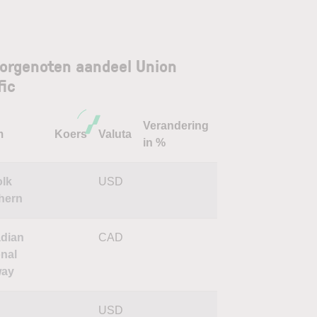
orgenoten aandeel Union
fic
Verandering
m
Koers
Valuta
in %
olk
USD
hern
dian
CAD
onal
way
USD