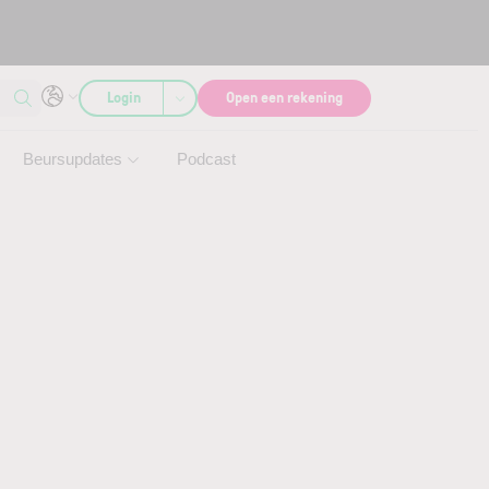
Login
Open een rekening
Beursupdates
Podcast