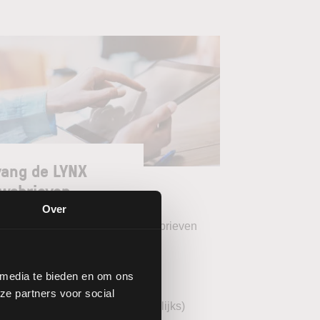
ang de LYNX
wsbrieven
Over
teer uw gewenste LYNX Nieuwsbrieven
eekoverzicht (wekelijks)
 media te bieden en om ons
YNX Morning Call (dagelijks)
ze partners voor social
echnische analyse BEL20 (wekelijks)