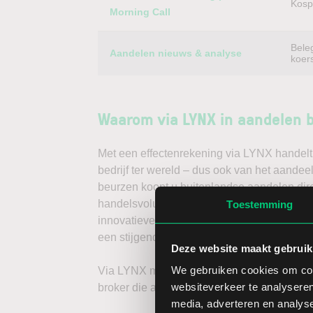
Kospi
Morning Call
Bele
Aandelen nieuws & analyse
koer
Waarom via LYNX in aandelen 
Met een effectenrekening via LYNX handelt 
bedrijf ter wereld – dus ook van het aandee
beurzen koopt u buitenlandse aandelen dire
handelsvolume en een lage spread. Handele
Toestemming
innovatieve trading tools, waarmee u direc
een stijgende koers door long te gaan, of v
Deze website maakt gebruik
We gebruiken cookies om cont
Via LYNX maakt u de volgende stap in bele
websiteverkeer te analyseren
broker die aandelenbeleggers serieus neem
media, adverteren en analys