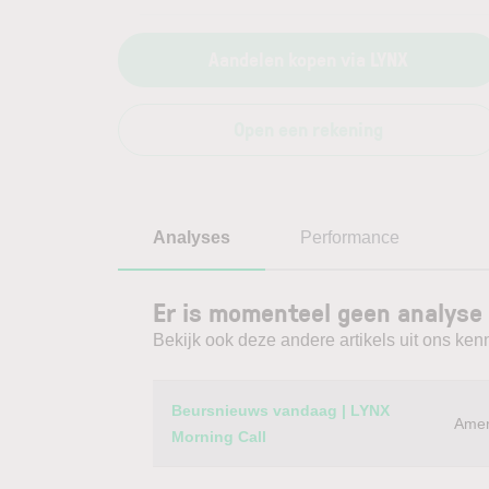
Aandelen kopen via LYNX
Open een rekening
Analyses
Performance
Er is momenteel geen analyse 
Bekijk ook deze andere artikels uit ons kenn
Category
Titel
Beursnieuws vandaag | LYNX
Amer
Morning Call