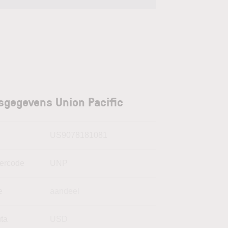
sgegevens Union Pacific
N
US9078181081
kercode
UNP
e
aandeel
uta
USD