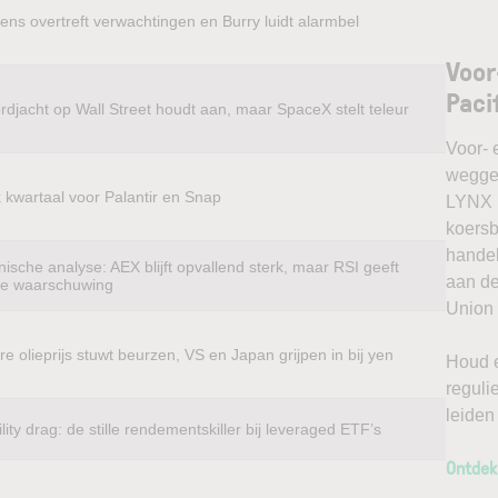
ens overtreft verwachtingen en Burry luidt alarmbel
Voor
Paci
rdjacht op Wall Street houdt aan, maar SpaceX stelt teleur
Voor- 
weggel
k kwartaal voor Palantir en Snap
LYNX k
koersb
handel
ische analyse: AEX blijft opvallend sterk, maar RSI geeft
aan de
te waarschuwing
Union 
e olieprijs stuwt beurzen, VS en Japan grijpen in bij yen
Houd e
reguli
leiden
ility drag: de stille rendementskiller bij leveraged ETF’s
Ontdek