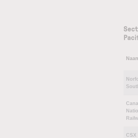
Sect
Paci
Naa
Norf
Sout
Cana
Nati
Rail
CSX