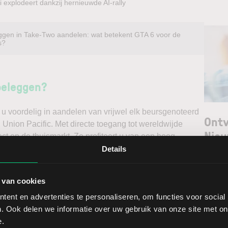
 explodeert dankzij hernieuwde AI-rally
ggen in Take-Two aandelen: wat betekent GTA 6 voor de
s?
beleggen?
u voordelig in aandelen van vrijwel elk beursgenoteerd
Ontv
l Union Pacific. Met directe toegang tot wereldwijde
Nieu
ct op de thuismarkt. Zo profiteert u van een hoog
n doet u daarnaast via een stabiel platform met
Details
t gedegen analyses kunt maken. Belegt u met het oog op
Selec
erwacht u een dalende koers en gaat u short*?
 van cookies
W
ent en advertenties te personaliseren, om functies voor social
ggen. Ontdek alle voordelen van beleggen via een
L
. Ook delen we informatie over uw gebruik van onze site met on
t.
T
e.