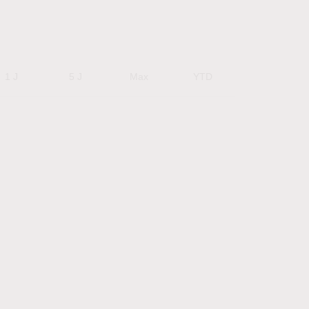
1 J
5 J
Max
YTD