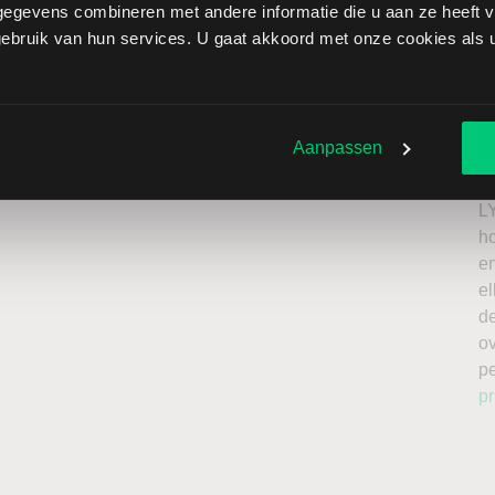
egevens combineren met andere informatie die u aan ze heeft ve
n Pacific brengt extra risico’s met zich mee: als de
bruik van hun services. U gaat akkoord met onze cookies als u 
verliezen onbeperkt oplopen. Het is belangrijk om deze
issing en enkel te beleggen met kapitaal dat u kunt
Ik
n
Aanpassen
roker
a
n
L
h
en
el
de
o
p
pr