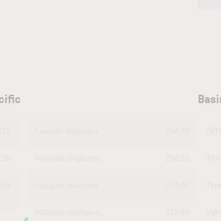
cific
Basi
:15
Laagste dagkoers
294,70
ISI
,38
Hoogste dagkoers
298,15
Tic
003
Laagste jaarkoers
219,98
Typ
Hoogste jaarkoers
315,99
Val