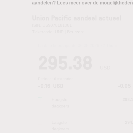
aandelen? Lees meer over de mogelijkheden
Union Pacific aandeel actueel
ISIN: US9078181081
Tickercode: UNP | Beurzen:
—
Laatste koersupdate:
06.08.2026 22:15
uur
295.38
USD
Periode:
6 maanden
-0.16
USD
-0.05
Hoogste
298.
dagkoers
Laagste
294
dagkoers