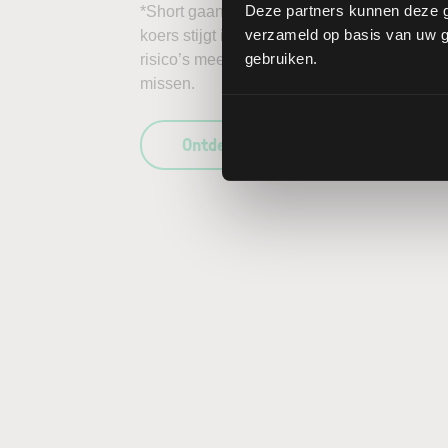
Deze partners kunnen deze g
*Short gaan in bijvoorbeeld het aandeel Unio
verzameld op basis van uw ge
koers stijgt in plaats van daalt, kunnen de 
gebruiken.
risico’s mee te wegen in uw beleggingsbesl
missen.
Ontdek wat LYNX uniek maakt als b