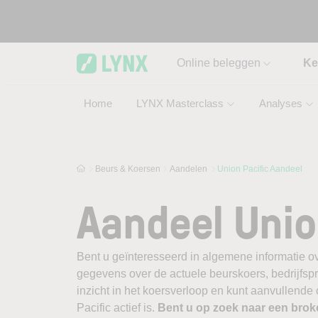
Skip to main content
Online beleggen
Ke
Home
LYNX Masterclass
Analyses
Beurs & Koersen
Aandelen
Union Pacific Aandeel
Aandeel Unio
Bent u geïnteresseerd in algemene informatie ov
gegevens over de actuele beurskoers, bedrijfsprofi
inzicht in het koersverloop en kunt aanvullende
Pacific actief is.
Bent u op zoek naar een brok