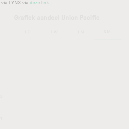
 via LYNX via
deze link
.
Grafiek aandeel Union Pacific
6 M
1 D
1 W
1 M
15
.7