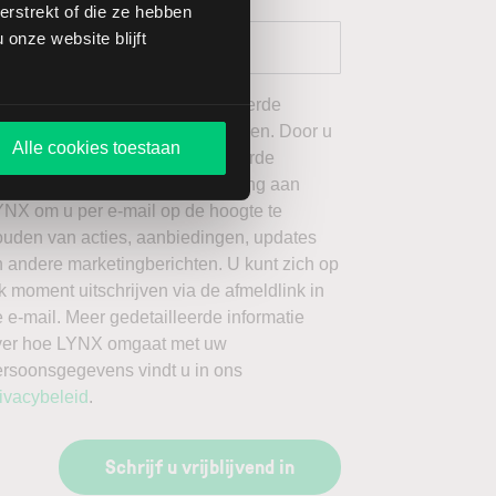
rstrekt of die ze hebben
onze website blijft
 wil graag de door mij geselecteerde
ieuwsbrieven van LYNX ontvangen. Door u
Alle cookies toestaan
an te melden voor de geselecteerde
ieuwsbrieven, geeft u toestemming aan
YNX om u per e-mail op de hoogte te
ouden van acties, aanbiedingen, updates
 andere marketingberichten. U kunt zich op
k moment uitschrijven via de afmeldlink in
 e-mail. Meer gedetailleerde informatie
ver hoe LYNX omgaat met uw
ersoonsgegevens vindt u in ons
ivacybeleid
.
Schrijf u vrijblijvend in