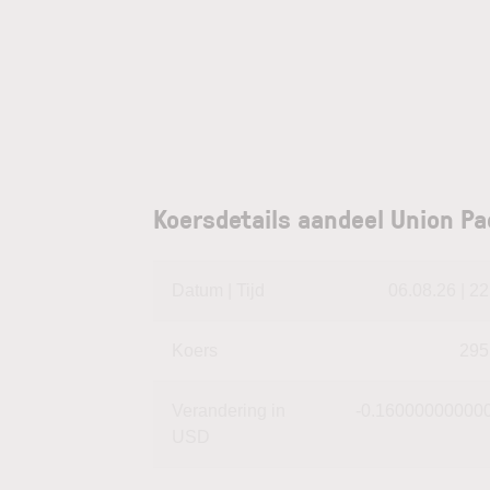
Koersdetails aandeel Union Pa
Datum | Tijd
06.08.26 | 22
Koers
295
Verandering in
-0.16000000000
USD