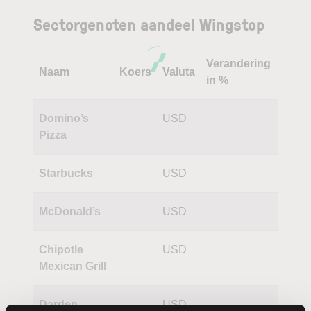
Sectorgenoten aandeel Wingstop
Verandering
Naam
Koers
Valuta
in %
Domino’s
USD
Pizza
Starbucks
USD
McDonald’s
USD
Chipotle
USD
Mexican Grill
Darden
USD