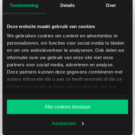
Restaurants
Toestemming
Details
Over
Deze website maakt gebruik van cookies
We gebruiken cookies om content en advertenties te
personaliseren, om functies voor social media te bieden
en om ons websiteverkeer te analyseren. Ook delen we
informatie over uw gebruik van onze site met onze
Koersdetails aandeel Wingstop
partners voor social media, adverteren en analyse.
Deze partners kunnen deze gegevens combineren met
andere informatie die u aan ze heeft verstrekt of die ze
Datum | Tijd
06.08.26 | 22:46
hebben verzameld op basis van uw gebruik van hun
services. U gaat akkoord met onze cookies als u onze
Koers
116,62
website blijft gebruiken.
Alle cookies toestaan
Verandering in USD
-7.24
Aanpassen
Verandering in %
-5.8453092200872