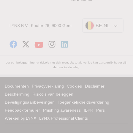
LYNX B.V., Kouter 26, 9000 Gent
BE-NL
Let op: beleggen brengt risico's met zich mee. Uw totale verlies kan aanzienlijk hoger zijn
dan uw totale inleg.
Documenten
Privacyverklaring
Cookies
Disclaimer
Bescherming
Risico’s van beleggen
Beveiligingsaanbevelingen
Toegankelijkheidsverklaring
Feedbackformulier
Phishing awareness
IBKR
Pers
Werken bij LYNX
LYNX Professional Clients