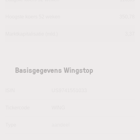
Hoogste koers 52 weken
350,78
Marktkapitalisatie (mld.)
3,37
Basisgegevens Wingstop
ISIN
US9741551033
Tickercode
WING
Type
aandeel