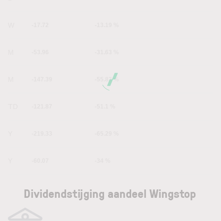
1W
-17.72
-13.19 %
1M
-53.96
-31.63 %
6M
-147.39
-55.83 %
YTD
-121.87
-51.1 %
1Y
-219.33
-65.29 %
5Y
-60.07
-34 %
Dividendstijging aandeel Wingstop