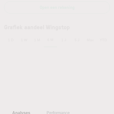
Open een rekening
Grafiek aandeel Wingstop
6 M
1 D
1 W
1 M
1 J
5 J
Max
YTD
Analyses
Performance