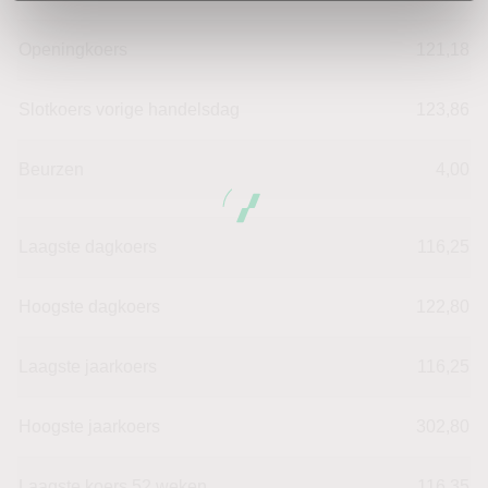
Openingkoers
121,18
Slotkoers vorige handelsdag
123,86
Beurzen
4,00
Laagste dagkoers
116,25
Hoogste dagkoers
122,80
Laagste jaarkoers
116,25
Hoogste jaarkoers
302,80
Laagste koers 52 weken
116,35