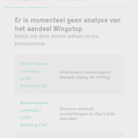
Er is momenteel geen analyse van
het aandeel Wingstop
Bekijk ook deze andere artikels uit ons
kennisportaal:
Category
Titel
Beursnieuws
vandaag |
Amerikaans banenrapport
bepaalt vrijdag de richting
LYNX
Morning Call
Beursnieuws
Siemens overtreft
vandaag |
verwachtingen en Burry luidt
LYNX
alarmbel
Morning Call