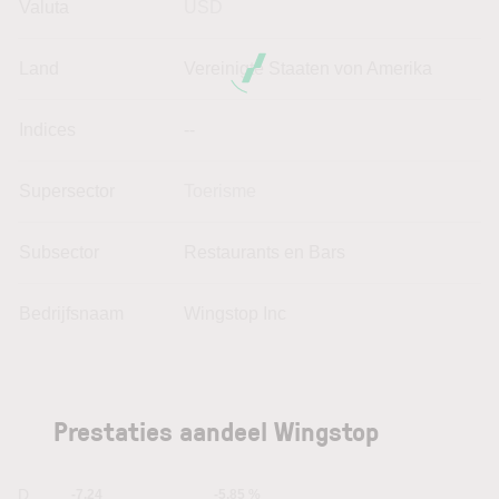
Valuta
USD
Land
Vereinigte Staaten von Amerika
Indices
--
Supersector
Toerisme
Subsector
Restaurants en Bars
Bedrijfsnaam
Wingstop Inc
Prestaties aandeel Wingstop
1D
-7.24
-5.85 %