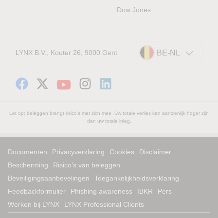
Dow Jones
LYNX B.V., Kouter 26, 9000 Gent
BE-NL
Let op: beleggen brengt risico's met zich mee. Uw totale verlies kan aanzienlijk hoger zijn
dan uw totale inleg.
Documenten
Privacyverklaring
Cookies
Disclaimer
Bescherming
Risico’s van beleggen
Beveiligingsaanbevelingen
Toegankelijkheidsverklaring
Feedbackformulier
Phishing awareness
IBKR
Pers
Werken bij LYNX
LYNX Professional Clients