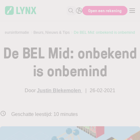
Skip to main content
Open een rekening
Zoek naar informatie
Beursinformatie
Beurs, Nieuws & Tips
De BEL Mid: onbekend is onbemind
De BEL Mid: onbekend
is onbemind
Door
Justin Blekemolen
26-02-2021
Geschatte leestijd:
10
minutes