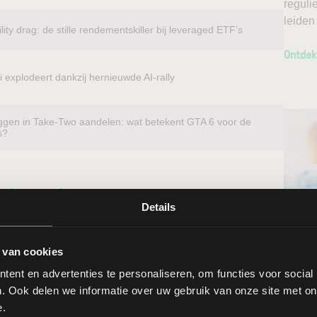
reguli
leiden
ility drag: de stille rendementskiller bij leveraged ETF’s
Ontdek
 explodeert dankzij hernieuwde AI-rally
ggen in Take-Two aandelen: wat betekent GTA 6 voor de
s?
beleggen?
Details
u voordelig in aandelen van vrijwel elk beursgenoteerd
Ontv
 Care Property Invest. Met directe toegang tot
 van cookies
Nieu
andelen direct op de thuismarkt. Zo profiteert u van een
ent en advertenties te personaliseren, om functies voor social
ndelen doet u daarnaast via een stabiel platform met
. Ook delen we informatie over uw gebruik van onze site met on
t gedegen analyses kunt maken. Belegt u met het oog op
Selec
e.
erwacht u een dalende koers en gaat u short*?