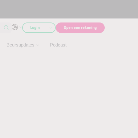
Login
Open een rekening
Beursupdates
Podcast