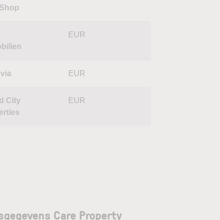
oShop
EUR
bilien
via
EUR
d City
EUR
erties
sgegevens Care Property