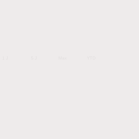
1 J
5 J
Max
YTD