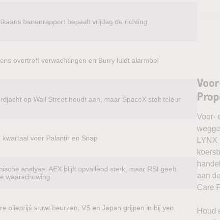
ikaans banenrapport bepaalt vrijdag de richting
ens overtreft verwachtingen en Burry luidt alarmbel
Voor
Prop
rdjacht op Wall Street houdt aan, maar SpaceX stelt teleur
Voor- 
weggel
k kwartaal voor Palantir en Snap
LYNX k
koersb
handel
ische analyse: AEX blijft opvallend sterk, maar RSI geeft
aan de
te waarschuwing
Care P
e olieprijs stuwt beurzen, VS en Japan grijpen in bij yen
Houd e