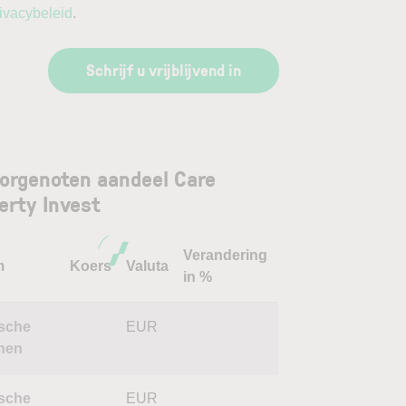
ivacybeleid
.
Schrijf u vrijblijvend in
orgenoten aandeel Care
erty Invest
Verandering
m
Koers
Valuta
in %
sche
EUR
nen
sche
EUR