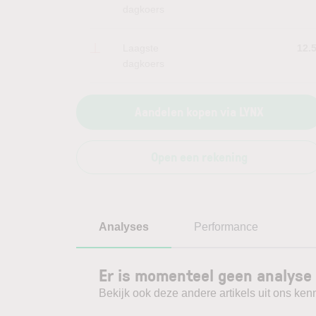
dagkoers
Laagste
12.
dagkoers
Aandelen kopen via LYNX
Open een rekening
Analyses
Performance
Er is momenteel geen analyse 
Bekijk ook deze andere artikels uit ons kenn