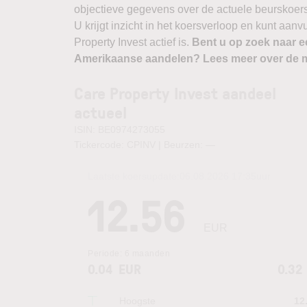
objectieve gegevens over de actuele beurskoers, b
U krijgt inzicht in het koersverloop en kunt aa
Property Invest actief is.
Bent u op zoek naar e
Amerikaanse aandelen? Lees meer over de m
Care Property Invest aandeel
actueel
ISIN: BE0974273055
Tickercode: CPINV | Beurzen:
—
Laatste koersupdate:
06.08.2026 17:35
uur
12.56
EUR
Periode:
6 maanden
0.04
EUR
0.32
Hoogste
12