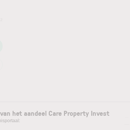
52
van het aandeel Care Property Invest
—
isportaal:
—