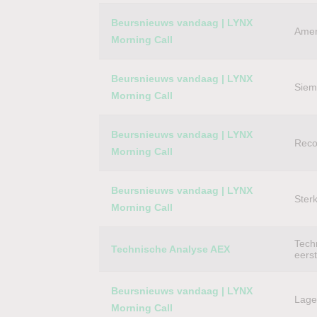
Category
Titel
Beursnieuws vandaag | LYNX
Amer
Morning Call
Beursnieuws vandaag | LYNX
Siem
Morning Call
Beursnieuws vandaag | LYNX
Reco
Morning Call
Beursnieuws vandaag | LYNX
Ster
Morning Call
Techn
Technische Analyse AEX
eers
Beursnieuws vandaag | LYNX
Lager
Morning Call