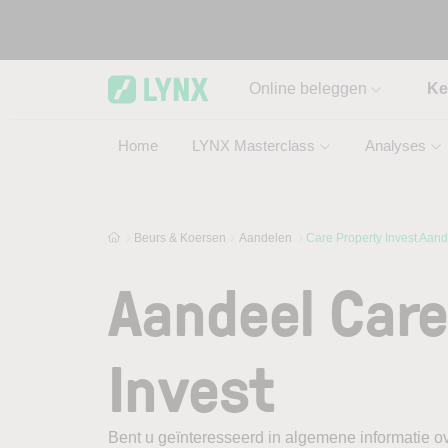
Skip to main content
Online beleggen
Ke
Home
LYNX Masterclass
Analyses
Beurs & Koersen
Aandelen
Care Property Invest Aand
Aandeel Care
Invest
Bent u geïnteresseerd in algemene informatie ov