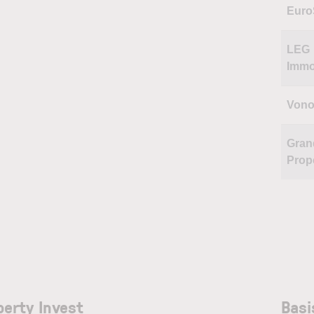
Eur
LEG
Immo
Vono
Gran
Prop
perty Invest
Basi