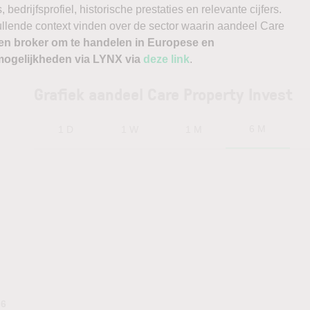
edrijfsprofiel, historische prestaties en relevante cijfers.
nvullende context vinden over de sector waarin aandeel Care
en broker om te handelen in Europese en
ogelijkheden via LYNX via
deze link
.
Grafiek aandeel Care Property Invest
6 M
1 D
1 W
1 M
.6