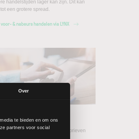
ere handelstijden lager kan zijn. Dit kan
 tot een grotere spread.
 voor- & nabeurs handelen via LYNX
Over
ang de LYNX
wsbrieven
 media te bieden en om ons
ze partners voor social
teer uw gewenste LYNX Nieuwsbrieven