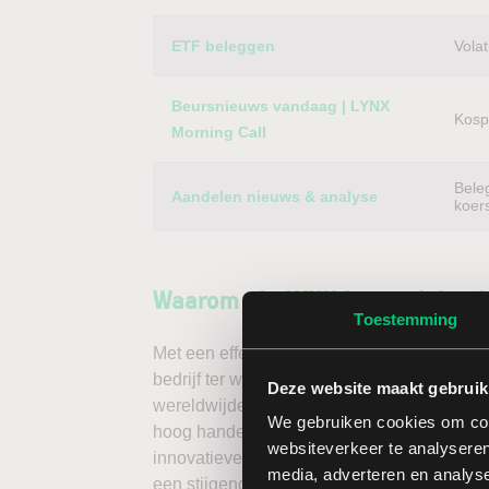
ETF beleggen
Volat
Beursnieuws vandaag | LYNX
Kospi
Morning Call
Bele
Aandelen nieuws & analyse
koer
Waarom via LYNX in aandelen 
Toestemming
Met een effectenrekening via LYNX handelt 
bedrijf ter wereld – dus ook van het aandeel
Deze website maakt gebruik
wereldwijde beurzen koopt u buitenlandse a
We gebruiken cookies om cont
hoog handelsvolume en een lage spread. Ha
websiteverkeer te analyseren
innovatieve trading tools, waarmee u direc
media, adverteren en analys
een stijgende koers door long te gaan, of v