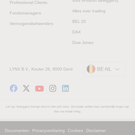
voor ervaren beleggers)
Professional Clients
Alles over trading
Fondsmanagers
BEL 20
Vermogensbeheerders
DAX
Dow Jones
LYNX B.V., Kouter 26, 9000 Gent
BE-NL
Let op: beleggen brengt risico's met zich mee. Uw totale verlies kan aanzienlijk hoger zijn
dan uw totale inleg.
Documenten
Privacyverklaring
Cookies
Disclaimer