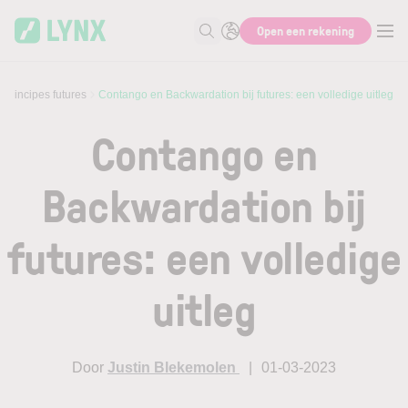
Skip to main content
Open een rekening
Zoek naar informatie
sprincipes futures
Contango en Backwardation bij futures: een volledige uitleg
Contango en
Backwardation bij
futures: een volledige
uitleg
Door
Justin Blekemolen
01-03-2023