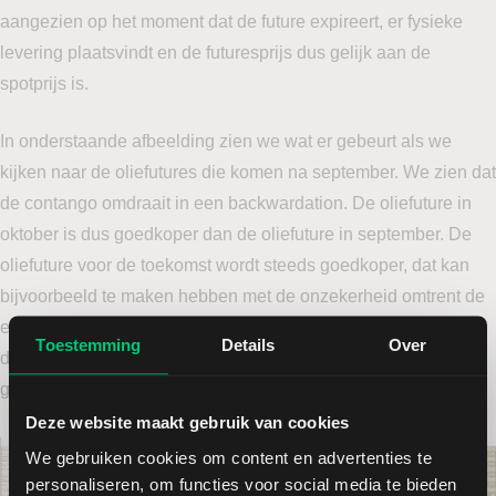
aangezien op het moment dat de future expireert, er fysieke
levering plaatsvindt en de futuresprijs dus gelijk aan de
spotprijs is.
In onderstaande afbeelding zien we wat er gebeurt als we
kijken naar de oliefutures die komen na september. We zien dat
de contango omdraait in een backwardation. De oliefuture in
oktober is dus goedkoper dan de oliefuture in september. De
oliefuture voor de toekomst wordt steeds goedkoper, dat kan
bijvoorbeeld te maken hebben met de onzekerheid omtrent de
economie. Vanwege de handelsoorlog denken beleggers dat
Toestemming
Details
Over
de economische groei gaat terugzakken, dit gaat veelal
gepaard met minder vraag naar olie.
Deze website maakt gebruik van cookies
We gebruiken cookies om content en advertenties te
personaliseren, om functies voor social media te bieden