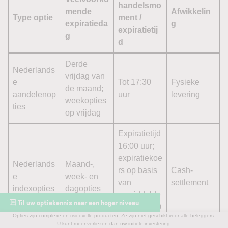
handelsmo
mende
Afwikkelin
Type optie
ment /
expiratieda
g
expiratietij
g
d
Derde
Nederlands
vrijdag van
e
Tot 17:30
Fysieke
de maand;
aandelenop
uur
levering
weekopties
ties
op vrijdag
Expiratietijd
16:00 uur;
expiratiekoe
Nederlands
Maand-,
rs op basis
Cash-
e
week- en
van
settlement
indexopties
dagopties
gemiddelde
Til uw optiekennis naar een hoger niveau
15:30-16:00
Opties zijn complexe en risicovolle producten. Ze zijn niet geschikt voor alle beleggers.
uur
Waar moet u als belegger op letten rond optie-
U kunt meer verliezen dan uw initiële investering.
Wanneer expireren opties?
Wat kunt u doen vóór expiratie?
Amerikaanse en Europese stijl opties
Wat gebeurt er bij expiratie?
Maandopties: de standaard expiratie
Dagopties en 0DTE-opties
Kleine en grote expiratiedagen
Wanneer expireren Nederlandse opties?
Wanneer expireren Eurex-opties?
Wanneer expireren Amerikaanse opties?
Overzicht: hoe laat expireren opties?
Optie expiratie kalender 2026
Optie-expiratie en volatiliteit
Expiratie en optiegrieken
Conclusie