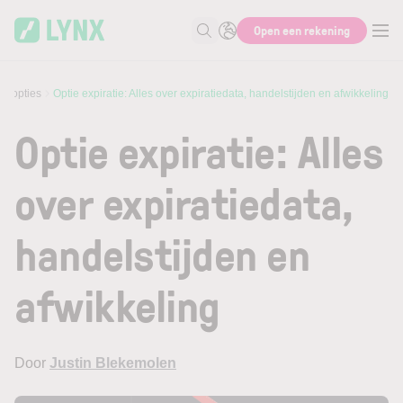
Skip to main content
Open een rekening
Zoek naar informatie
an opties
Optie expiratie: Alles over expiratiedata, handelstijden en afwikkeling
Optie expiratie: Alles
over expiratiedata,
handelstijden en
afwikkeling
Door
Justin Blekemolen