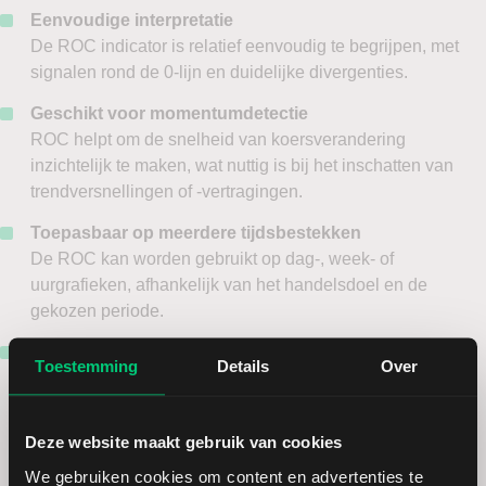
Eenvoudige interpretatie
De ROC indicator is relatief eenvoudig te begrijpen, met
signalen rond de 0-lijn en duidelijke divergenties.
Geschikt voor momentumdetectie
ROC helpt om de snelheid van koersverandering
inzichtelijk te maken, wat nuttig is bij het inschatten van
trendversnellingen of -vertragingen.
Toepasbaar op meerdere tijdsbestekken
De ROC kan worden gebruikt op dag-, week- of
uurgrafieken, afhankelijk van het handelsdoel en de
gekozen periode.
Ondersteunt divergentieanalyse
Toestemming
Details
Over
Door verschillen tussen koers en ROC kunnen mogelijke
omkeermomenten in de trend vroegtijdig worden
geïdentificeerd.
Deze website maakt gebruik van cookies
We gebruiken cookies om content en advertenties te