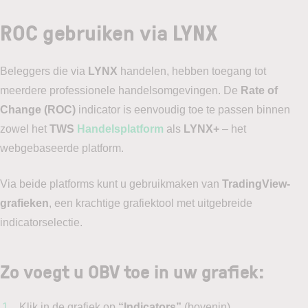
ROC gebruiken via LYNX
Beleggers die via
LYNX
handelen, hebben toegang tot
meerdere professionele handelsomgevingen. De
Rate of
Change (ROC)
indicator is eenvoudig toe te passen binnen
zowel het
TWS
Handelsplatform
als
LYNX+
– het
webgebaseerde platform.
Via beide platforms kunt u gebruikmaken van
TradingView-
grafieken
, een krachtige grafiektool met uitgebreide
indicatorselectie.
Zo voegt u OBV toe in uw grafiek:
Klik in de grafiek op
“Indicators”
(bovenin)