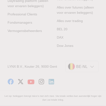
Daytrading platform (alleen
voor ervaren beleggers)
Alles over futures (alleen
voor ervaren beleggers)
Professional Clients
Alles over trading
Fondsmanagers
BEL 20
Vermogensbeheerders
DAX
Dow Jones
LYNX B.V., Kouter 26, 9000 Gent
BE-NL
Let op: beleggen brengt risico's met zich mee. Uw totale verlies kan aanzienlijk hoger zijn
dan uw totale inleg.