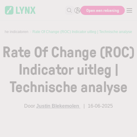
Skip to main content
Open een rekening
Zoek naar informatie
ische indicatoren
Rate Of Change (ROC) Indicator uitleg | Technische analyse
Rate Of Change (ROC)
Indicator uitleg |
Technische analyse
Door
Justin Blekemolen
16-06-2025