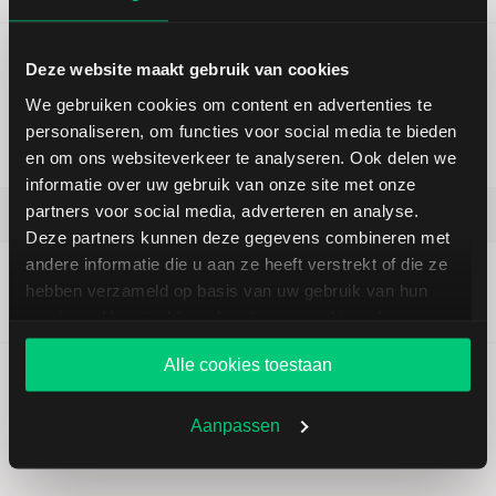
Deze website maakt gebruik van cookies
ATOSS Software: Der erste Schritt zur
We gebruiken cookies om content en advertenties te
Aufwärtswende?
personaliseren, om functies voor social media te bieden
|
Ronald Gehrt
| 27-07-2026 |
Aktienanalysen
en om ons websiteverkeer te analyseren. Ook delen we
Horizon:
1 week
expired
informatie over uw gebruik van onze site met onze
partners voor social media, adverteren en analyse.
ATOSS Software AG
Deze partners kunnen deze gegevens combineren met
andere informatie die u aan ze heeft verstrekt of die ze
Target
Outlook
Koers (tijdens
hebben verzameld op basis van uw gebruik van hun
—
Neutraal
publicatie)
services. U gaat akkoord met onze cookies als u onze
76,30 EUR
website blijft gebruiken.
Alle cookies toestaan
Aanpassen