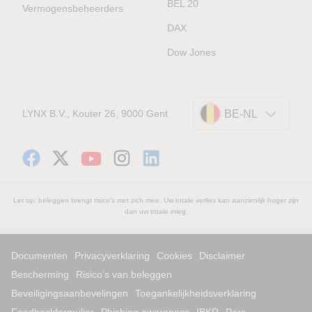
BEL 20
Vermogensbeheerders
DAX
Dow Jones
LYNX B.V., Kouter 26, 9000 Gent
BE-NL
Let op: beleggen brengt risico's met zich mee. Uw totale verlies kan aanzienlijk hoger zijn
dan uw totale inleg.
Documenten
Privacyverklaring
Cookies
Disclaimer
Bescherming
Risico’s van beleggen
Beveiligingsaanbevelingen
Toegankelijkheidsverklaring
Feedbackformulier
Phishing awareness
IBKR
Pers