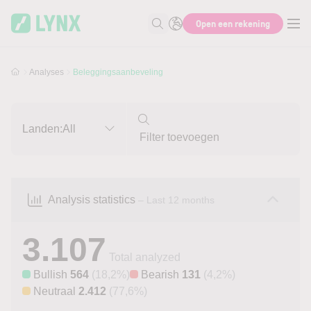
Skip to main content
Skip to search
Open een rekening
Zoek naar informatie
Analyses
Beleggingsaanbeveling
Landen:
All
Analysis statistics
– Last 12 months
3.107
Total analyzed
Bullish
564
(18,2%)
Bearish
131
(4,2%)
Neutraal
2.412
(77,6%)